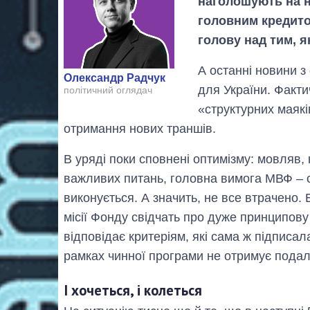
наголошують на н
головним кредито
голову над тим, я
А останні новини з
Олександр Радчук
для України. Факти
політичний оглядач
«структурних маякі
отримання нових траншів.
В уряді поки сповнені оптимізму: мовляв
важливих питань, головна вимога МВФ – 
виконується. А значить, не все втрачено.
місії Фонду свідчать про дуже принципову 
відповідає критеріям, які сама ж підписа
рамках чинної програми не отримує подал
І хочеться, і колеться