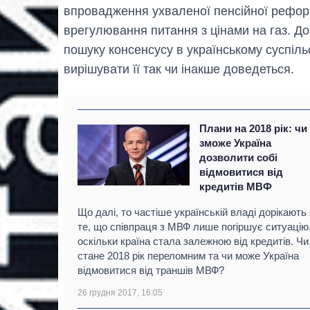
впровадження ухваленої пенсійної реформ
врегулювання питання з цінами на газ. До
пошуку консенсусу в українському суспіл
вирішувати її так чи інакше доведеться.
Плани на 2018 рік: чи
зможе Україна
дозволити собі
відмовитися від
кредитів МВФ
Що далі, то частіше українській владі дорікають 
те, що співпраця з МВФ лише погіршує ситуацію
оскільки країна стала залежною від кредитів. Чи
стане 2018 рік переломним та чи може Україна
відмовитися від траншів МВФ?
26 грудня 2017, 16:05