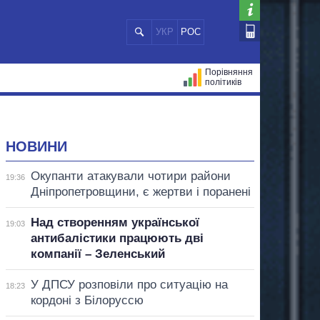
УКР
РОС
Порівняння
політиків
ЦІЙ
МЕРИ МІСТ
ВСІ ПЕРСОНИ
НОВИНИ
Окупанти атакували чотири райони
19:36
Дніпропетровщини, є жертви і поранені
Над створенням української
19:03
антибалістики працюють дві
компанії – Зеленський
У ДПСУ розповіли про ситуацію на
18:23
кордоні з Білоруссю