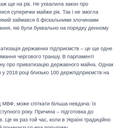
аж ще на рік. Не ухвалила закон про
лися суперечки майже рік. Так і не змогла
, який займався б фіскальними злочинами
итання, які були буквально на порядку денному
ватизація державних підприємств – це ще одне
мання чергового траншу. В парламенті
кону про приватизацію державного майна. Однак
у 2018 році близько 100 держпідприємств на
 МВФ, може спіткати більша невдача: їх
ступного року. Причина – підготовка до
 Це як раз той час, коли в Україні традиційно
 починається ера популізму.