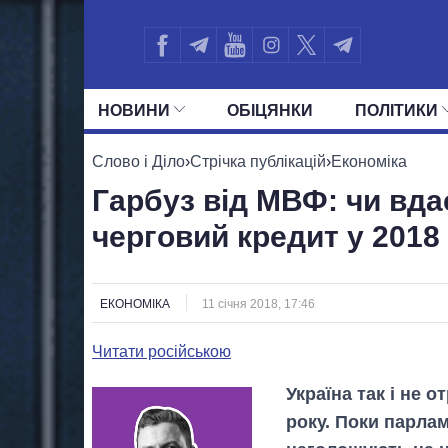
НОВИНИ
ОБIЦЯНКИ
ПОЛIТИКИ
УСІ ПОЛІТИКИ
ПРЕЗИДЕНТ І ОФ
Слово і Діло
›
Стрічка публікацій
›
Економіка
Гарбуз від МВФ: чи вда
черговий кредит у 2018
ЕКОНОМІКА
11 січня 2018, 17:46
Читати російською
Україна так і не 
року. Поки парлам