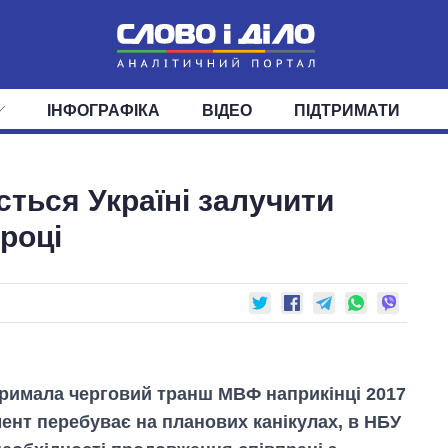
ІНФОГРАФІКА
ВІДЕО
ПІДТРИМАТИ
ІС
СТРІЧКА
ВЕРХОВНА РАДА
ПОДІЇ
СТАТТІ
КАБІНЕТ МІНІСТРІВ
ДУМКИ
ОГЛЯДИ
ГОЛОВИ ОБЛАДМІНІСТРА
ДАЙДЖЕСТИ
сться Україні залучити
ПОЛІТИКА
ДЕПУТАТИ
ЕКОНОМІКА
КОМІТЕТИ
СУСПІЛЬСТВО
ФРАКЦІЇ
ОКРУГИ
СВІТ
 році
отримала черговий транш МВФ наприкінці 2017
ент перебуває на планових канікулах, в НБУ