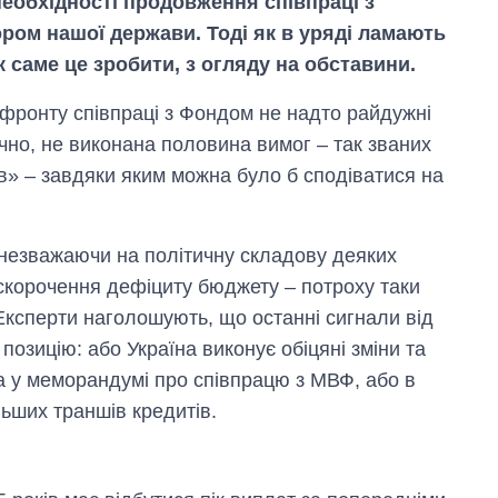
еобхідності продовження співпраці з
ром нашої держави. Тоді як в уряді ламають
к саме це зробити, з огляду на обставини.
 фронту співпраці з Фондом не надто райдужні
чно, не виконана половина вимог – так званих
в» – завдяки яким можна було б сподіватися на
, незважаючи на політичну складову деяких
скорочення дефіциту бюджету – потроху таки
 Експерти наголошують, що останні сигнали від
позицію: або Україна виконує обіцяні зміни та
ла у меморандумі про співпрацю з МВФ, або в
ьших траншів кредитів.