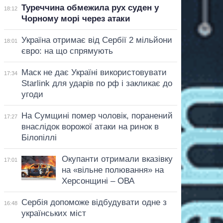
Туреччина обмежила рух суден у
18:12
Чорному морі через атаки
Україна отримає від Сербії 2 мільйони
18:01
євро: на що спрямують
Маск не дає Україні використовувати
17:34
Starlink для ударів по рф і закликає до
угоди
На Сумщині помер чоловік, поранений
17:27
внаслідок ворожої атаки на ринок в
Білопіллі
Окупанти отримали вказівку
17:01
на «вільне полювання» на
Херсонщині – ОВА
Сербія допоможе відбудувати одне з
16:48
українських міст