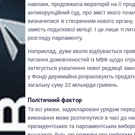
навпаки, продовжила мораторій на її прод
антикорупційний суд, про зміст якого точи
визначитися зі створенням нового органу
замість податкової міліції. І це лише ті п
розгляду парламенту.
Наприклад, дуже кволо відбувається при
питання домовленостей із МВФ щодо отри
затягується ухвалення нової редакції за
у Фонді держмайна розраховують продати 
загальну суму 22 мільярди гривень.
Політичний фактор
Та всі умови, задекларовані урядом перед
виконання може розтягнутися в часі до на
президентських та парламентських виборів.
вщухають будь-які розмови про реформи й