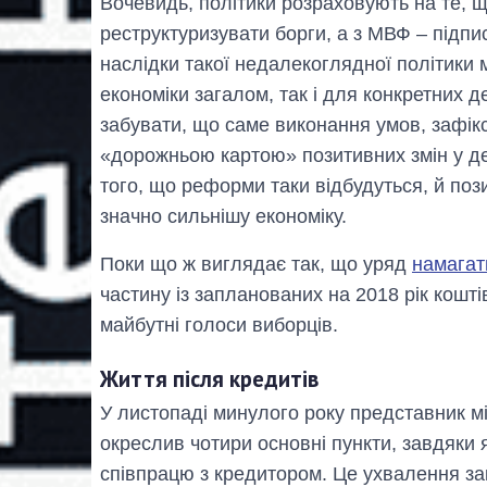
Вочевидь, політики розраховують на те, щ
реструктуризувати борги, а з МВФ – підпи
наслідки такої недалекоглядної політики 
економіки загалом, так і для конкретних д
забувати, що саме виконання умов, зафік
«дорожньою картою» позитивних змін у д
того, що реформи таки відбудуться, й по
значно сильнішу економіку.
Поки що ж виглядає так, що уряд
намагат
частину із запланованих на 2018 рік коштів
майбутні голоси виборців.
Життя після кредитів
У листопаді минулого року представник м
окреслив чотири основні пункти, завдяки
співпрацю з кредитором. Це ухвалення з