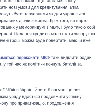
о далі час покаже. Що вдасться знову
сати нові умови для кредитування. Втім,
можуть бути плачевними як для української
ержавних діячів зокрема. Крім того, не варто
сованих у меморандумі з МВФ, і було такою собі
ержаві. Надання кредитів мало стати запорукою
зичені гроші можна буде повертати, маючи вже
иметься переконати МВФ
таки виділити бодай
, у той час як політики почнуть баталії за
ісії МВФ в Україні Йоста Люнгман ще раз
 яким уряду вдасться продовжити успішну
акону про приватизацію, продовження