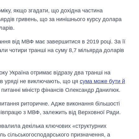
міку, якщо згадати, що дохідна частина
ьярдів гривень, що за нинішнього курсу долара
ларів.
ня від МВФ має завершитися в 2019 році. За її
ли чотири транші на суму 8,7 мільярда доларів
ку Україна отримає відразу два транші на
, в уряді не виключають, що ця
сума може бути й
 питанні міністр фінансів Олександр Данилюк.
– питання риторичне. Адже виконання більшості
півпрацю з МВФ, залежить від Верховної Ради.
ровалила декілька ключових «структурних
ель сільськогосподарського призначення, а