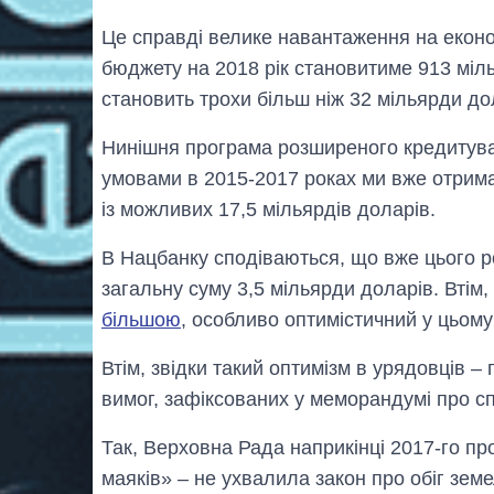
Це справді велике навантаження на еконо
бюджету на 2018 рік становитиме 913 міл
становить трохи більш ніж 32 мільярди до
Нинішня програма розширеного кредитуван
умовами в 2015-2017 роках ми вже отрима
із можливих 17,5 мільярдів доларів.
В Нацбанку сподіваються, що вже цього ро
загальну суму 3,5 мільярди доларів. Втім
більшою
, особливо оптимістичний у цьому
Втім, звідки такий оптимізм в урядовців 
вимог, зафіксованих у меморандумі про с
Так, Верховна Рада наприкінці 2017-го п
маяків» – не ухвалила закон про обіг зем