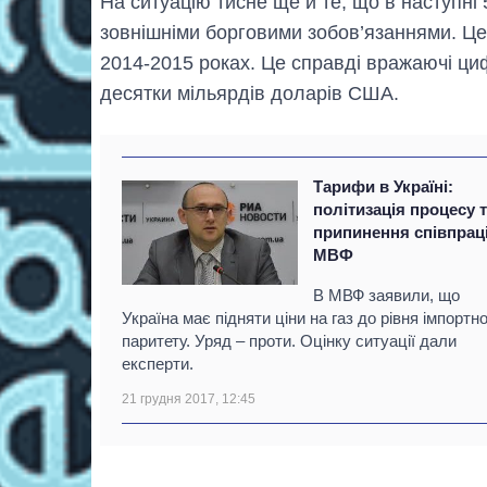
На ситуацію тисне ще й те, що в наступні 
зовнішніми борговими зобов’язаннями. Це 
2014-2015 роках. Це справді вражаючі циф
десятки мільярдів доларів США.
Тарифи в Україні:
політизація процесу 
припинення співпраці
МВФ
В МВФ заявили, що
Україна має підняти ціни на газ до рівня імпортн
паритету. Уряд – проти. Оцінку ситуації дали
експерти.
21 грудня 2017, 12:45