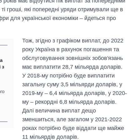
5 років має відбутися пік виплат за попередніми
ті гроші, які попередні уряди отримували ще в
ри для української економіки – йдеться про
Тож, згідно з графіком виплат, до 2022
року Україна в рахунок погашення та
обслуговування зовнішніх зобов'язань
та
має виплатити 28,7 мільярда доларів.
 з
Від 1 місяця – до 5
У 2018-му потрібно буде виплатити
років: хто і як
довго обіймав
загальну суму 3,5 мільярди доларів, у
посаду керівника
ого
2019-му – 6,4 мільярда доларів, у 2020-
СЗР
му – рекордні 6,8 мільярда доларів.
Далі величина виплат дещо
зменшиться, але загалом у 2021-2022
роках потрібно буде віддати ще майже
11 мільярдів доларів.