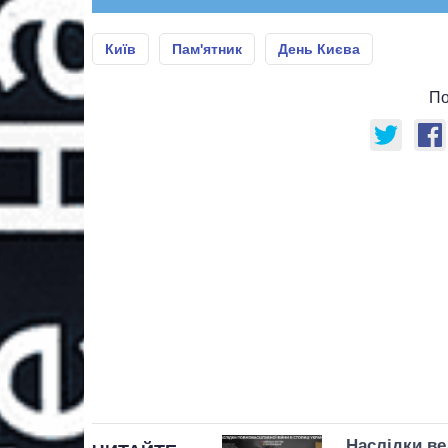
Київ
Пам'ятник
День Києва
По
Наслідки ве