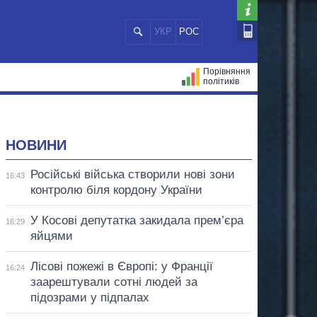
УКР
РОС
Порівняння
політиків
ЦІЙ
МЕРИ МІСТ
ВСІ ПЕРСОНИ
НОВИНИ
Російські війська створили нові зони
16:43
контролю біля кордону України
У Косові депутатка закидала прем’єра
16:29
яйцями
Лісові пожежі в Європі: у Франції
16:24
заарештували сотні людей за
підозрами у підпалах