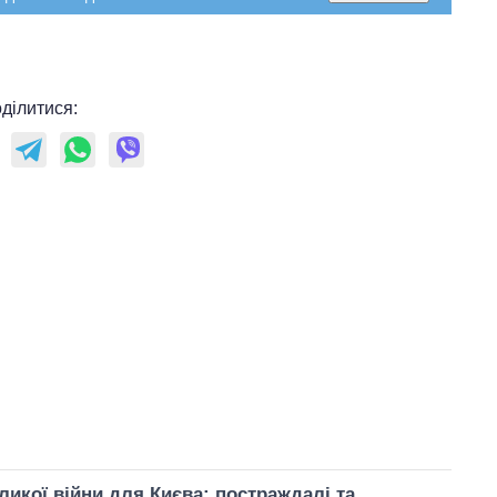
ділитися:
ликої війни для Києва: постраждалі та