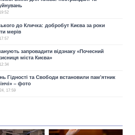
уйнувань
19:52
ського до Кличка: добробут Києва за роки
яти мерів
17:57
ланують запровадити відзнаку «Почесний
хисниця міста Києва»
12:34
ень Гідності та Свободи встановили пам'ятник
інчі» – фото
24, 17:59