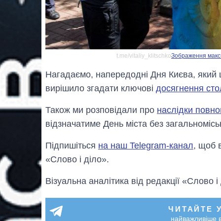
t.me/vitaliy_klitschko
Зображення макси
Нагадаємо, напередодні Дня Києва, який ц
вирішило згадати ключові
досягнення сто
Також ми розповідали про
наслідки повно
відзначатиме День міста без загальномісь
Підпишіться
на наш Telegram-канал
, щоб 
«Слово і діло».
Візуальна аналітика від редакції «Слово і
ЧИТАЙТЕ 
найважливіше в