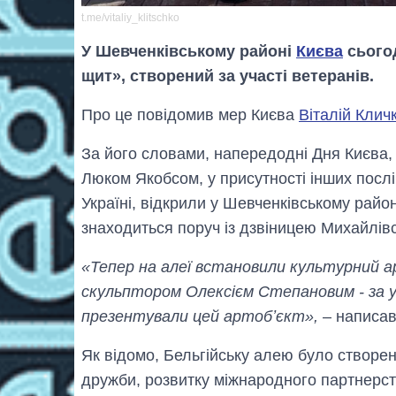
t.me/vitaliy_klitschko
У Шевченківському районі
Києва
сьогод
щит», створений за участі ветеранів.
Про це повідомив мер Києва
Віталій Клич
За його словами, напередодні Дня Києва, 
Люком Якобсом, у присутності інших послі
Україні, відкрили у Шевченківському райо
знаходиться поруч із дзвіницею Михайлів
«Тепер на алеї встановили культурний 
скульптором Олексієм Степановим - за уч
презентували цей артобʼєкт»,
– написав
Як відомо, Бельгійську алею було створено
дружби, розвитку міжнародного партнерств