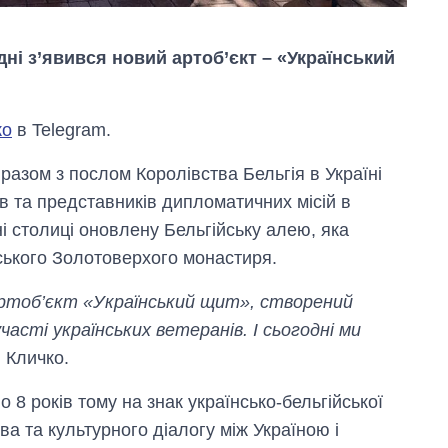
ні з’явився новий артоб’єкт – «Український
ко
в Telegram.
разом з послом Королівства Бельгія в Україні
в та представників дипломатичних місій в
ні столиці оновлену Бельгійську алею, яка
Від 1 місяця – до 5
ського Золотоверхого монастиря.
років: хто і як
довго обіймав
артоб’єкт «Український щит», створений
посаду керівника
СЗР
асті українських ветеранів. І сьогодні ми
 Кличко.
 8 років тому на знак українсько-бельгійської
а та культурного діалогу між Україною і