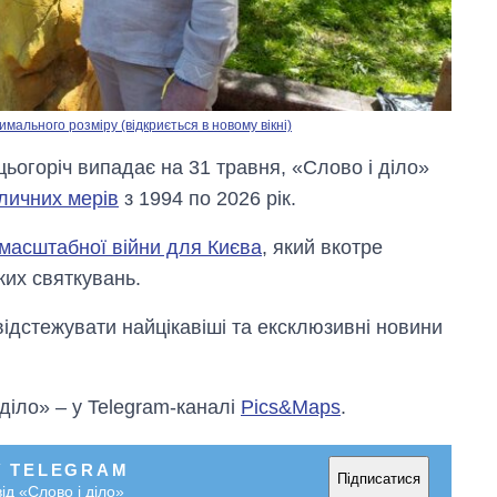
мального розміру (відкриється в новому вікні)
ьогоріч випадає на 31 травня, «Слово і діло»
личних мерів
з 1994 по 2026 рік.
масштабної війни для Києва
, який вкотре
ких святкувань.
відстежувати найцікавіші та ексклюзивні новини
 діло» – у Telegram-каналі
Pics&Maps
.
У TELEGRAM
Підписатися
ід «Слово і діло»