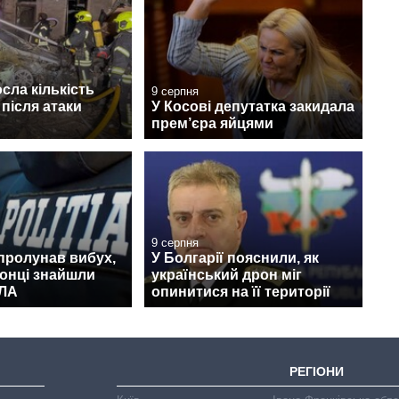
осла кількість
9 серпня
після атаки
У Косові депутатка закидала
прем’єра яйцями
9 серпня
пролунав вибух,
У Болгарії пояснили, як
онці знайшли
український дрон міг
ПЛА
опинитися на її території
РЕГІОНИ