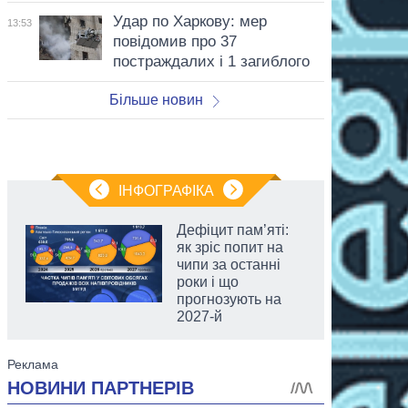
Удар по Харкову: мер
13:53
повідомив про 37
постраждалих і 1 загиблого
Більше новин
ІНФОГРАФІКА
Дефіцит пам’яті:
як зріс попит на
чипи за останні
роки і що
прогнозують на
2027-й