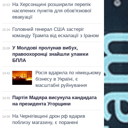
На Херсонщині розширили перелік
15:53
населених пунктів для обов'язкової
евакуації
Головний генерал США застеріг
15:34
команду Трампа від ескалації з Іраном
У Молдові пролунав вибух,
15:09
правоохоронці знайшли уламки
БПЛА
Росія вдарила по німецькому
14:42
бізнесу в Україні, є
масштабні руйнування
Партія Мадяра висунула кандидата
14:33
на президента Угорщини
На Чернігівщині дрон рф вдарив
14:09
поблизу магазину, є поранені