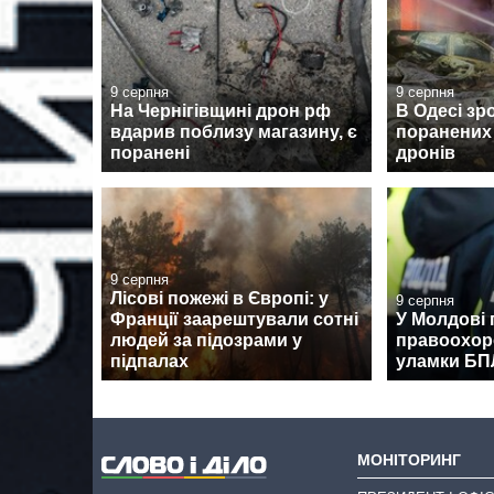
9 серпня
9 серпня
На Чернігівщині дрон рф
В Одесі зр
вдарив поблизу магазину, є
поранених 
поранені
дронів
9 серпня
Лісові пожежі в Європі: у
9 серпня
Франції заарештували сотні
У Молдові 
людей за підозрами у
правоохор
підпалах
уламки Б
МОНІТОРИНГ