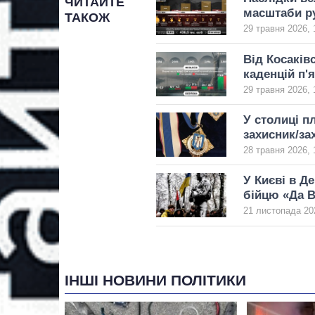
ЧИТАЙТЕ
масштаби р
ТАКОЖ
29 травня 2026, 
Від Косаків
каденцій п'
29 травня 2026, 
У столиці п
захисник/за
28 травня 2026, 
У Києві в Д
бійцю «Да В
21 листопада 20
ІНШІ НОВИНИ ПОЛІТИКИ