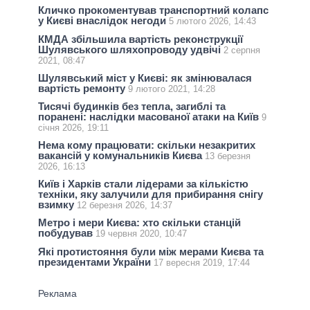
Кличко прокоментував транспортний колапс
у Києві внаслідок негоди
5 лютого 2026, 14:43
КМДА збільшила вартість реконструкції
Шулявського шляхопроводу удвічі
2 серпня
2021, 08:47
Шулявський міст у Києві: як змінювалася
вартість ремонту
9 лютого 2021, 14:28
Тисячі будинків без тепла, загиблі та
поранені: наслідки масованої атаки на Київ
9
січня 2026, 19:11
Нема кому працювати: скільки незакритих
вакансій у комунальників Києва
13 березня
2026, 16:13
Київ і Харків стали лідерами за кількістю
техніки, яку залучили для прибирання снігу
взимку
12 березня 2026, 14:37
Метро і мери Києва: хто скільки станцій
побудував
19 червня 2020, 10:47
Які протистояння були між мерами Києва та
президентами України
17 вересня 2019, 17:44