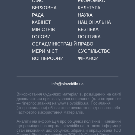
ОФІС
ЕКОНОМІКА
ВЕРХОВНА
КУЛЬТУРА
РАДА
НАУКА
КАБІНЕТ
НАЦІОНАЛЬНА
МІНІСТРІВ
БЕЗПЕКА
ГОЛОВИ
ПОЛІТИКА
ОБЛАДМІНІСТРАЦІЙ
ПРАВО
МЕРИ МІСТ
СУСПІЛЬСТВО
ВСІ ПЕРСОНИ
ФІНАНСИ
info@slovoidilo.ua
Використання будь-яких матеріалів, розміщених на сайті,
дозволяється при вказуванні посилання (для інтернет-видань
— гіперпосилання) на www.slovoidilo.ua. Посилання
(гіперпосилання) обов’язкове незалежно від повного або
часткового використання матеріалів.
Аналітична інформація про обіцянки політиків і чиновників,
що розміщені на порталі slovoidilo.ua, а також інформація про
стан виконання цих обіцянок, зібрана й опрацьована ТОВ «ІА
Слово і Діло» і є власністю ТОВ «ІА Слово і Діло».