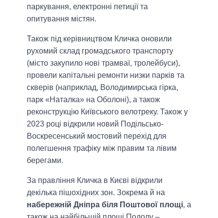
паркування, електронні петиції та
опитування містян.
Також під керівництвом Кличка оновили
рухомий склад громадського транспорту
(місто закупило нові трамваї, тролейбуси),
провели капітальні ремонти низки парків та
скверів (наприклад, Володимирська гірка,
парк «Наталка» на Оболоні), а також
реконструкцію Київського велотреку. Також у
2023 році відкрили новий Подільсько-
Воскресенський мостовий перехід для
полегшення трафіку між правим та лівим
берегами.
За правління Кличка в Києві відкрили
декілька пішохідних зон. Зокрема й на
набережній Дніпра біля Поштової площі
, а
також на найбільшій площі Подолу –