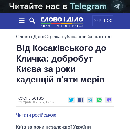
УКР
РОС
НОВИНИ
Слово і Діло
›
Стрічка публікацій
›
Суспільство
Від Косаківського до
ОБIЦЯНКИ
СТРІЧКА
ПОЛІТИКА
Кличка: добробут
ПОДІЇ
ЕКОНОМІКА
ПОЛIТИКИ
Києва за роки
СТАТТІ
СУСПІЛЬСТВО
ІНФОГРАФІКА
ДУМКИ
СВІТ
УСІ ПОЛІТИКИ
каденцій п'яти мерів
ОГЛЯДИ
ПРЕЗИДЕНТ І ОФІС
ВІДЕО
ДАЙДЖЕСТИ
ВЕРХОВНА РАДА
СУСПІЛЬСТВО
ПІДТРИМАТИ
КАБІНЕТ МІНІСТРІВ
29 травня 2026, 17:57
ГОЛОВИ ОБЛАДМІНІСТРАЦІЙ
ПОРІВНЯННЯ ПОЛІТИКІВ
Читати російською
МЕРИ МІСТ
ВСІ ПЕРСОНИ
Київ за роки незалежної України