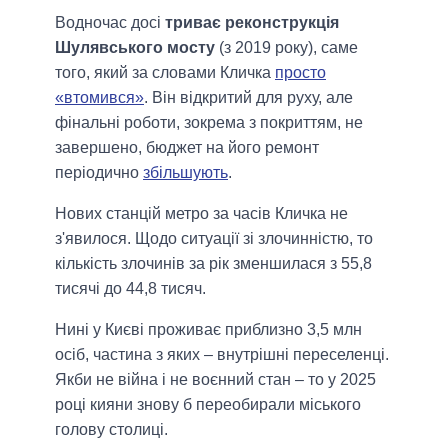
Водночас досі
триває реконструкція
Шулявського мосту
(з 2019 року), саме
того, який за словами Кличка
просто
«втомився»
. Він відкритий для руху, але
фінальні роботи, зокрема з покриттям, не
завершено, бюджет на його ремонт
періодично
збільшують
.
Нових станцій метро за часів Кличка не
з'явилося. Щодо ситуації зі злочинністю, то
кількість злочинів за рік зменшилася з 55,8
тисячі до 44,8 тисяч.
Нині у Києві проживає приблизно 3,5 млн
осіб, частина з яких – внутрішні переселенці.
Якби не війна і не воєнний стан – то у 2025
році кияни знову б переобирали міського
голову столиці.