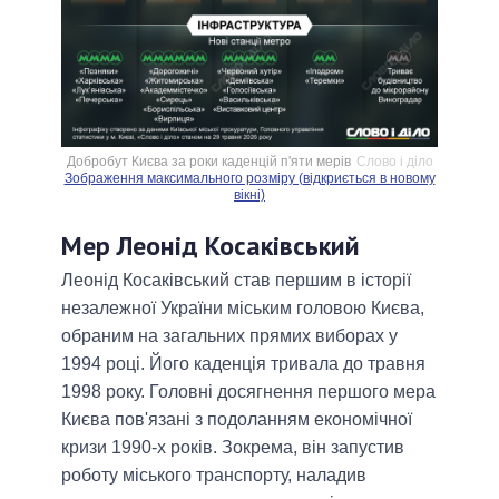
Добробут Києва за роки каденцій п'яти мерів
Слово і діло
Зображення максимального розміру (відкриється в новому
вікні)
Мер Леонід Косаківський
Леонід Косаківський став першим в історії
незалежної України міським головою Києва,
обраним на загальних прямих виборах у
1994 році. Його каденція тривала до травня
1998 року. Головні досягнення першого мера
Києва пов'язані з подоланням економічної
кризи 1990-х років. Зокрема, він запустив
роботу міського транспорту, наладив