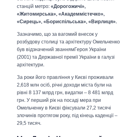
станцій метро:
«Дорогожичі»,
«Житомирська», «Академмістечко»,
«Сирець», «Бориспільська», «Вирлиця».
Зазначимо, що за вагомий внесок у
розбудову столиці та архітектуру Омельченко
був відзначений званнямГероя України
(2001) та Державної премії України в галузі
архітектури.
За роки його правління у Києві проживали
2,618 млн осіб, річні доходи міста були на
рівні 8 137 млрд грн, видатки – 8 481 млрд
грн. У перший рік на посаді мера при
Омельченку в Києві фіксували 27,2 тисячі
злочинів протягом року, під кінець каденції –
29,5 тисяч.