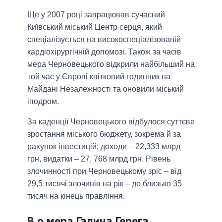
Ще у 2007 році запрацював сучасний
Київський міський Центр серця, який
спеціалізується на високоспеціалізованій
кардіохірургічній допомозі. Також за часів
мера Черновецького відкрили найбільший на
той час у Європі квітковий годинник на
Майдані Незалежності та оновили міський
іподром.
За каденції Черновецького відбулося суттєве
зростання міського бюджету, зокрема й за
рахунок інвестицій: доходи – 22,333 млрд
грн, видатки – 27, 768 млрд грн. Рівень
злочинності при Черновецькому зріс – від
29,5 тисячі злочинів на рік – до близько 35
тисяч на кінець правління.
В.о мера Галина Герега