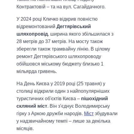
Контрактовій – та на вул. Сагайдачного.
У 2024 році Кличко відкрив повністю
відремонтований
Дегтярівський
шляхопровід
, ширина якого збільшилася з
28 метрів до 37 метрів. На мосту також
зберегли також трамвайну лінію. В цілому
ремонт Дегтярівського шляхопроводу
обійшовся міському бюджету близько 1
мільярда гривень.
На День Києва у 2019 році (25 травня) у
столиці відкрили один з найпопулярніших
туристичних об'єктів Києва –
пішохідний
скляний міст
. Він з’єднує Володимирську
гірку з Аркою дружби народів.
Міст
збудували
у надзвичайному темпі – лише за декілька
місяців.