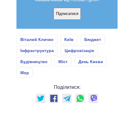
Підписатися
Віталий Кличко
Київ
Бюджет
Інфраструктура
Цифровізація
Будівництво
Міст
День Києва
Мер
Поділитися: