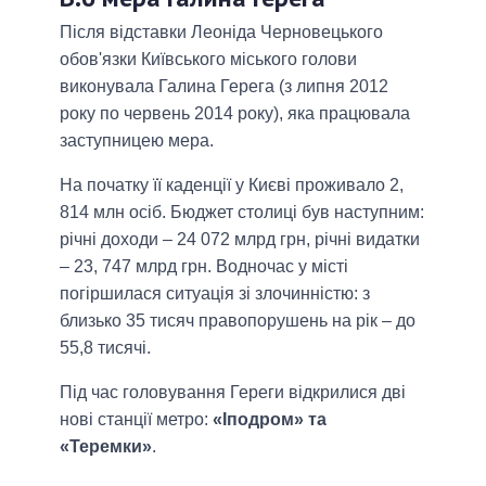
Після відставки Леоніда Черновецького
обов'язки Київського міського голови
виконувала Галина Герега (з липня 2012
року по червень 2014 року), яка працювала
заступницею мера.
На початку її каденції у Києві проживало 2,
814 млн осіб. Бюджет столиці був наступним:
річні доходи – 24 072 млрд грн, річні видатки
– 23, 747 млрд грн. Водночас у місті
погіршилася ситуація зі злочинністю: з
близько 35 тисяч правопорушень на рік – до
55,8 тисячі.
Під час головування Гереги відкрилися дві
нові станції метро:
«Іподром» та
«Теремки»
.