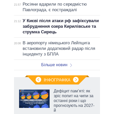
Росіяни вдарили по середмістю
21:57
Павлограда, є постраждалі
У Києві після атаки рф зафіксували
21:12
забруднення озера Кирилівське та
струмка Сирець
В аеропорту німецького Лейпцига
20:08
встановили додатковий радар після
інциденту з БПЛА
Більше новин
ІНФОГРАФІКА
Дефіцит пам’яті: як
раїні
зріс попит на чипи за
ої
останні роки і що
прогнозують на 2027-
й