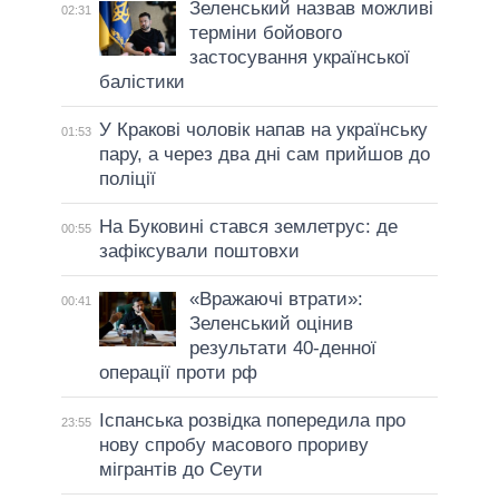
Зеленський назвав можливі
02:31
терміни бойового
застосування української
балістики
У Кракові чоловік напав на українську
01:53
пару, а через два дні сам прийшов до
поліції
На Буковині стався землетрус: де
00:55
зафіксували поштовхи
«Вражаючі втрати»:
00:41
Зеленський оцінив
результати 40-денної
операції проти рф
Іспанська розвідка попередила про
23:55
нову спробу масового прориву
мігрантів до Сеути