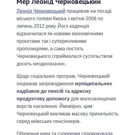
Мер Леонід Черновецький
Леонід Черновецький
працював на посаді
міського голови Києва з квітня 2006 по
липень 2012 року. Його каденція
відзначилася як новими економічними
проєктами так і суперечливими
пропозиціями, а сама постать
Черновецького сприймалася суспільством
досить неоднозначно.
Щодо соціальних програм, Черновецький
ініціював запровадження
муніципальних
надбавок до пенсій та адресну
продуктову допомогу
для малозахищених
верств населення. Ймовірно, цим
Черновецький викликав масову прихильність
серед київських пенсіонерів.
Обурення киян та суперечки спровокувала