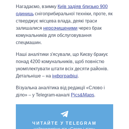
Нагадаємо, взимку
Київ задіяв близько 900
одиниць
снігоприбиральної техніки, проте, як
стверджує місцева влада, деякі траси
залишалися
нерозчищеними
через брак
комунальників для обслуговування
спецмашин.
Наші аналітики з'ясували, що Києву бракує
понад 4200 комунальників, щоб повністю
укомплектувати штати всіх десяти районів.
Детальніше – на
інфографіці
.
Візуальна аналітика від редакції «Слово і
діло» – у Telegram-каналі
Pics&Maps
.
ЧИТАЙТЕ У TELEGRAM
найважливіше від «Слово і діло»