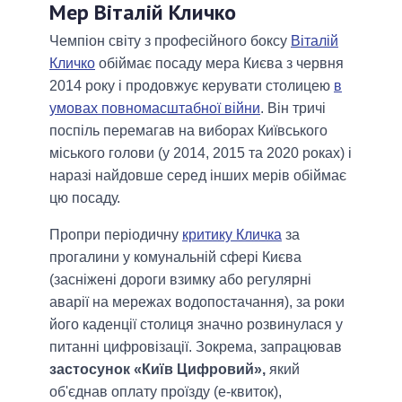
Мер Віталій Кличко
Чемпіон світу з професійного боксу
Віталій
Кличко
обіймає посаду мера Києва з червня
2014 року і продовжує керувати столицею
в
умовах повномасштабної війни
. Він тричі
поспіль перемагав на виборах Київського
міського голови (у 2014, 2015 та 2020 роках) і
наразі найдовше серед інших мерів обіймає
цю посаду.
Пропри періодичну
критику Кличка
за
прогалини у комунальній сфері Києва
(засніжені дороги взимку або регулярні
аварії на мережах водопостачання), за роки
його каденції столиця значно розвинулася у
питанні цифровізації. Зокрема, запрацював
застосунок «Київ Цифровий»,
який
об'єднав оплату проїзду (е-квиток),