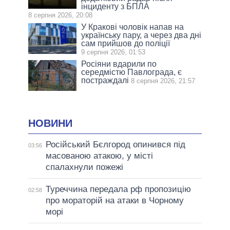
інциденту з БПЛА
8 серпня 2026, 20:08
У Кракові чоловік напав на
українську пару, а через два дні
сам прийшов до поліції
9 серпня 2026, 01:53
Росіяни вдарили по
середмістю Павлограда, є
постраждалі
8 серпня 2026, 21:57
НОВИНИ
Російський Бєлгород опинився під
03:56
масованою атакою, у місті
спалахнули пожежі
Туреччина передала рф пропозицію
02:58
про мораторій на атаки в Чорному
морі