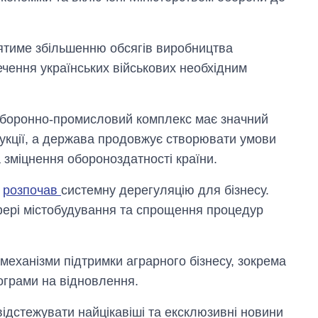
иятиме збільшенню обсягів виробництва
ечення українських військових необхідним
 оборонно-промисловий комплекс має значний
укції, а держава продовжує створювати умови
 зміцнення обороноздатності країни.
д
розпочав
системну дерегуляцію для бізнесу.
ері містобудування та спрощення процедур
 механізми підтримки аграрного бізнесу, зокрема
рограми на відновлення.
відстежувати найцікавіші та ексклюзивні новини