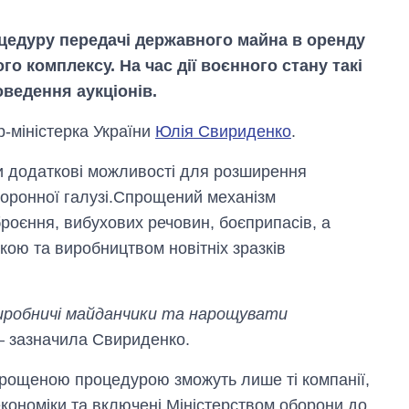
оцедуру передачі державного майна в оренду
 комплексу. На час дії воєнного стану такі
ведення аукціонів.
-міністерка України
Юлія Свириденко
.
и додаткові можливості для розширення
боронної галузі.Спрощений механізм
роєння, вибухових речовин, боєприпасів, а
кою та виробництвом новітніх зразків
иробничі майданчики та нарощувати
Як зменшилася
 – зазначила Свириденко.
кількість
медзакладів в
рощеною процедурою зможуть лише ті компанії,
Україні за роки
вторгнення
економіки та включені Міністерством оборони до