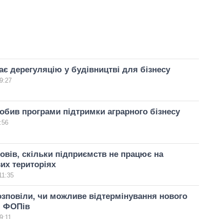
ає дерегуляцію у будівництві для бізнесу
9:27
обив програми підтримки аграрного бізнесу
:56
овів, скільки підприємств не працює на
их територіях
11:35
озповіли, чи можливе відтермінування нового
я ФОПів
9:11