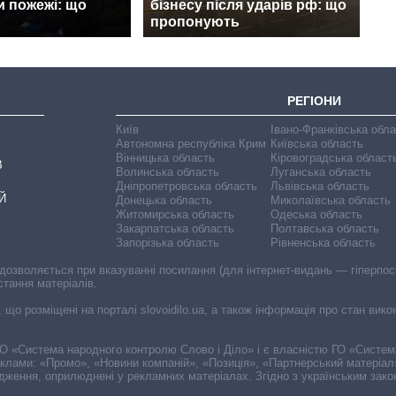
и пожежі: що
бізнесу після ударів рф: що
пропонують
РЕГІОНИ
Київ
Івано-Франківська обл
Автономна республіка Крим
Київська область
Вінницька область
Кіровоградська област
В
Волинська область
Луганська область
Дніпропетровська область
Львівська область
Й
Донецька область
Миколаївська область
Житомирська область
Одеська область
Закарпатська область
Полтавська область
Запорізька область
Рівненська область
 дозволяється при вказуванні посилання (для інтернет-видань — гіперпоси
стання матеріалів.
, що розміщені на порталі slovoidilo.ua, а також інформація про стан вик
і ГО «Система народного контролю Слово і Діло» і є власністю ГО «Систе
еклами: «Промо», «Новини компаній», «Позиція», «Партнерський матеріал
судження, оприлюднені у рекламних матеріалах. Згідно з українським зак