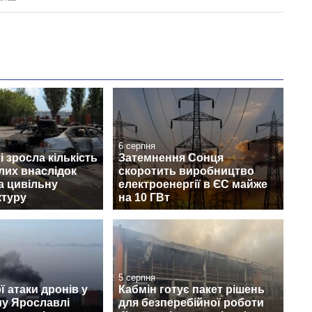
6 серпня
 зросла кількість
Затемнення Сонця
лих внаслідок
скоротить виробництво
а цивільну
електроенергії в ЄС майже
ктуру
на 10 ГВт
5 серпня
ї атаки дронів у
Кабмін готує пакет рішень
му Ярославлі
для безперебійної роботи