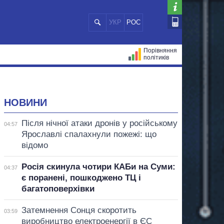
УКР
РОС
Порівняння
політиків
ЦІЙ
МЕРИ МІСТ
ВСІ ПЕРСОНИ
НОВИНИ
Після нічної атаки дронів у російському
04:57
Ярославлі спалахнули пожежі: що
відомо
Росія скинула чотири КАБи на Суми:
04:37
є поранені, пошкоджено ТЦ і
багатоповерхівки
Затемнення Сонця скоротить
03:59
виробництво електроенергії в ЄС