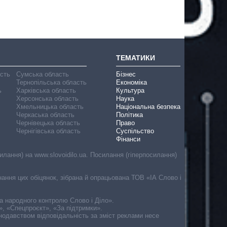
ТЕМАТИКИ
асть
Сумська область
Бізнес
Тернопільська область
Економіка
ь
Харківська область
Культура
Херсонська область
Наука
Хмельницька область
Національна безпека
Черкаська область
Політика
Чернівецька область
Право
Чернігівська область
Суспільство
Фінанси
лання) на www.slovoidilo.ua. Посилання (гіперпосилання)
онання цих обіцянок, зібрана й опрацьована ТОВ «ІА Слово і
ма народного контролю Слово і Діло».
», «Спецпроєкт», «За підтримки».
онодавством відповідальність за зміст реклами несе