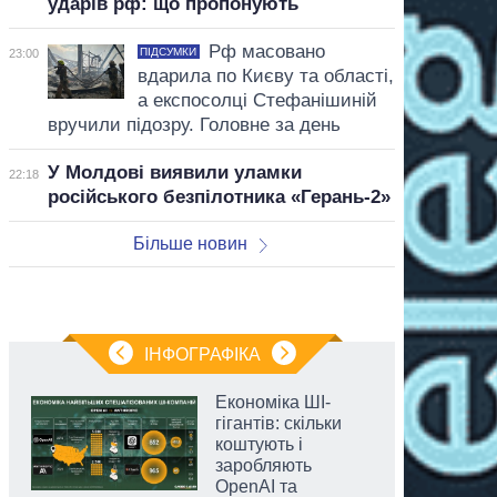
ударів рф: що пропонують
Рф масовано
ПІДСУМКИ
23:00
вдарила по Києву та області,
а експосолці Стефанішиній
вручили підозру. Головне за день
У Молдові виявили уламки
22:18
російського безпілотника «Герань-2»
Більше новин
ІНФОГРАФІКА
Економіка ШІ-
гігантів: скільки
коштують і
заробляють
OpenAI та