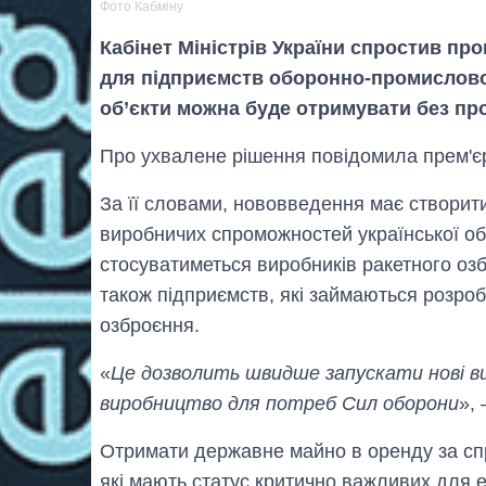
Фото Кабміну
Кабінет Міністрів України спростив пр
для підприємств оборонно-промислового
об’єкти можна буде отримувати без про
Про ухвалене рішення повідомила прем'єр
За її словами, нововведення має створит
виробничих спроможностей української о
стосуватиметься виробників ракетного озб
також підприємств, які займаються розроб
озброєння.
«
Це дозволить швидше запускати нові в
виробництво для потреб Сил оборони
»,
Отримати державне майно в оренду за сп
які мають статус критично важливих для 