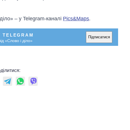
 діло» – у Telegram-каналі
Pics&Maps
.
У TELEGRAM
Підписатися
ід «Слово і діло»
ділитися: