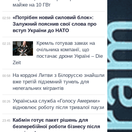
майже на 10 ГВт
«Потрібен новий силовий блок»:
02:59
Залужний пояснив свої слова про
вступ України до НАТО
Кремль готував замах на
02:15
очільника компанії, що
постачає дрони Україні – Die
Zeit
На кордоні Литви з Білоруссю знайшли
00:58
вже третій підземний тунель для
нелегальних мігрантів
Українська служба «Голосу Америки»
00:26
відновлює роботу після тривалої паузи
Кабмін готує пакет рішень для
23:45
безперебійної роботи бізнесу після