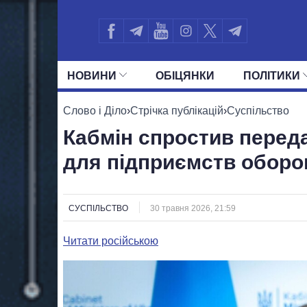
НОВИНИ
ОБIЦЯНКИ
ПОЛIТИКИ
УСІ ПОЛІТИКИ
ПРЕЗИДЕНТ І ОФ
Слово і Діло
›
Стрічка публікацій
›
Суспільство
Кабмін спростив перед
для підприємств оборон
СУСПІЛЬСТВО
30 травня 2026, 21:59
Читати російською