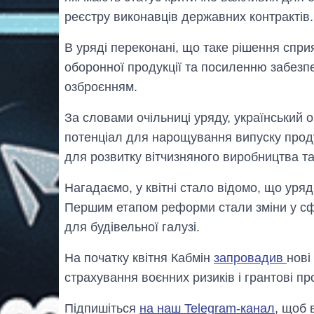
реєстру виконавців державних контрактів.
В уряді переконані, що таке рішення спр
оборонної продукції та посиленню забезп
озброєнням.
За словами очільниці уряду, український
потенціал для нарощування випуску прод
для розвитку вітчизняного виробництва та
Нагадаємо, у квітні стало відомо, що уря
Першим етапом реформи стали зміни у сф
для будівельної галузі.
На початку квітня Кабмін
запровадив
нові
страхування воєнних ризиків і грантові п
Підпишіться
на наш Telegram-канал
, щоб 