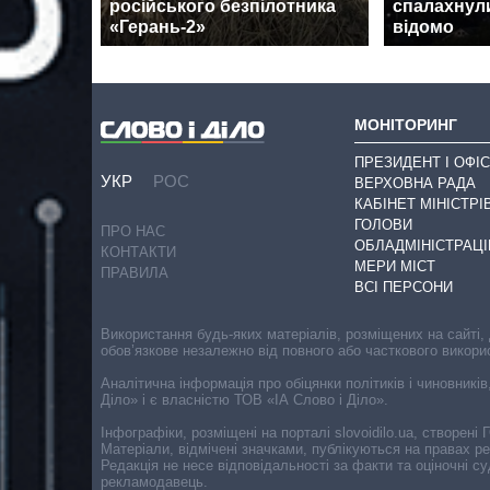
російського безпілотника
спалахнул
«Герань-2»
відомо
МОНІТОРИНГ
ПРЕЗИДЕНТ І ОФІС
УКР
РОС
ВЕРХОВНА РАДА
КАБІНЕТ МІНІСТРІ
ГОЛОВИ
ПРО НАС
ОБЛАДМІНІСТРАЦІ
КОНТАКТИ
МЕРИ МІСТ
ПРАВИЛА
ВСІ ПЕРСОНИ
Використання будь-яких матеріалів, розміщених на сайті,
обов’язкове незалежно від повного або часткового викори
Аналітична інформація про обіцянки політиків і чиновників
Діло» і є власністю ТОВ «ІА Слово і Діло».
Інфографіки, розміщені на порталі slovoidilo.ua, створен
Матеріали, відмічені значками, публікуються на правах р
Редакція не несе відповідальності за факти та оціночні 
рекламодавець.