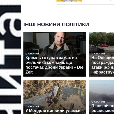
ІНШІ НОВИНИ ПОЛІТИКИ
6 серпня
5 серпня
Кремль готував замах на
На Одещині
очільника компанії, що
постражда
постачає дрони Україні – Die
атаки рф н
Zeit
інфрастру
6 серпня
Після нічно
5 серпня
У Молдові виявили уламки
російсько