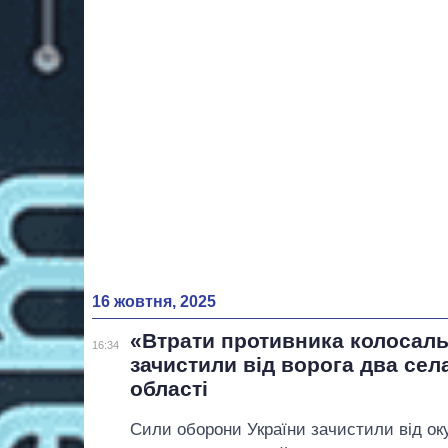
16 жовтня, 2025
«Втрати противника колосаль
16:34
зачистили від ворога два села
області
Сили оборони України зачистили від оку