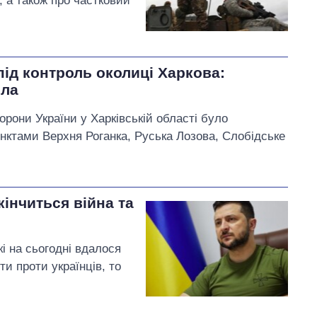
, а також про частковий
ід контроль околиці Харкова:
ела
орони України у Харківській області було
нктами Верхня Роганка, Руська Лозова, Слобідське
кінчиться війна та
які на сьогодні вдалося
ти проти українців, то