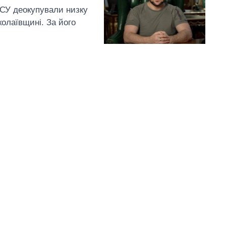
СУ деокупували низку
олаївщині. За його