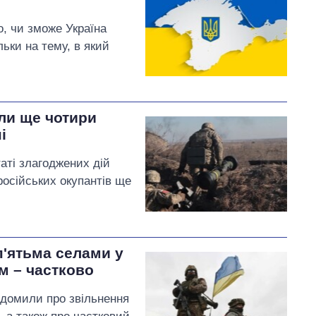
о, чи зможе Україна
ільки на тему, в який
или ще чотири
і
таті злагоджених дій
російських окупантів ще
п'ятьма селами у
им – частково
ідомили про звільнення