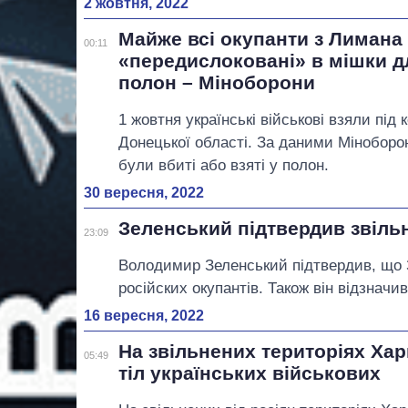
2 жовтня, 2022
Майже всі окупанти з Лимана
00:11
«передислоковані» в мішки дл
полон – Міноборони
1 жовтня українські військові взяли під
Донецької області. За даними Міноборон
були вбиті або взяті у полон.
30 вересня, 2022
Зеленський підтвердив звіль
23:09
Володимир Зеленський підтвердив, що З
російских окупантів. Також він відзначи
16 вересня, 2022
На звільнених територіях Ха
05:49
тіл українських військових