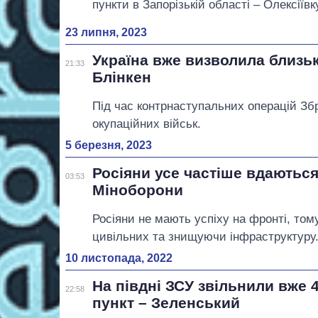
пункти в Запорізькій області – Олексіївк
23 липня, 2023
Україна вже визволила близь
21:33
Блінкен
Під час контрнаступальних операцій Збр
окупаційних військ.
5 березня, 2023
Росіяни усе частіше вдаються 
03:53
Міноборони
Росіяни не мають успіху на фронті, то
цивільних та знищуючи інфраструктуру
10 листопада, 2022
На півдні ЗСУ звільнили вже 
22:58
пункт – Зеленський