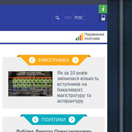
УКР
РОС
Порівняння
політиків
ЦІЙ
МЕРИ МІСТ
ВСІ ПЕРСОНИ
ІНФОГРАФІКА
Як за 10 років
змінилася кількість
вступників на
бакалаврат,
магістратуру та
аспірантуру
ПОЛIТИКИ
Дубілет Дмитро Олександрович
Трет