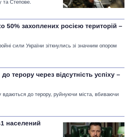
у та Степове.
ко 50% захоплених росією територій –
ойні сили України зіткнулись зі значним опором
до терору через відсутність успіху –
му вдаються до терору, руйнуючи міста, вбиваючи
.
41 населений