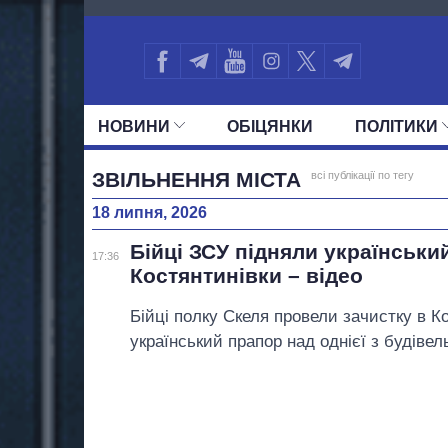
4154
НОВИНИ
ОБIЦЯНКИ
ПОЛIТИКИ
УСІ ПОЛІТИКИ
ПРЕЗИДЕНТ І ОФ
ЗВІЛЬНЕННЯ МІСТА
всі публікації по тегу
18 липня, 2026
Бійці ЗСУ підняли українськи
17:36
Костянтинівки – відео
Бійці полку Скеля провели зачистку в Ко
український прапор над однієї з будівел