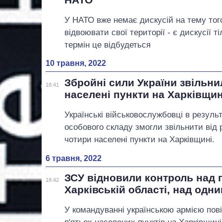
У НАТО вже немає дискусій на тему тог
відвоювати свої території - є дискусії т
термін це відбудеться
10 травня, 2022
Збройні сили України звільн
18:41
населені пункти на Харківщин
Українські військовослужбовці в резуль
особового складу змогли звільнити від 
чотири населені пункти на Харківщині.
6 травня, 2022
ЗСУ відновили контроль над 
18:42
Харківській області, над одн
У командуванні українською армією пов