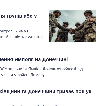
я трупів або у
 контроль Лиман
и, більшість окупантів
нення Ямполя на Донеччині
СУ звільнили Ямпіль Донецької області від
в успіхи у районі Лиману.
рківщини та Донеччини триває пошук