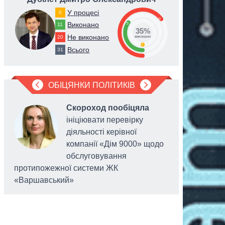
У процесі
0
65
Виконано
35
11
35%
Не виконано
20
виконано
0
Всього
31
ОБІЦЯНКИ ПОЛІТИКІВ
Скороход пообіцяла
ініціювати перевірку
діяльності керівної
компанії «Дім 9000» щодо
обслуговування
протипожежної системи ЖК
«Варшавський»