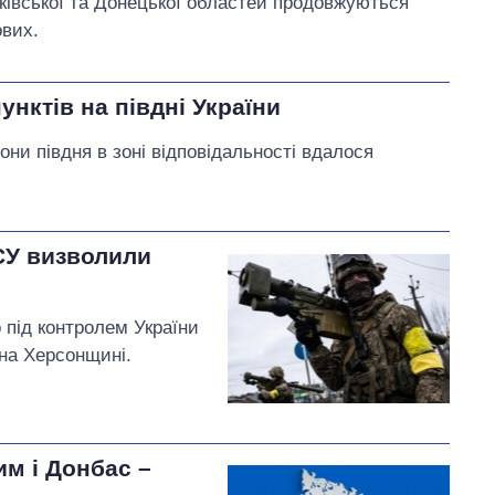
рківської та Донецької областей продовжуються
ових.
унктів на півдні України
они півдня в зоні відповідальності вдалося
СУ визволили
 під контролем України
на Херсонщині.
им і Донбас –