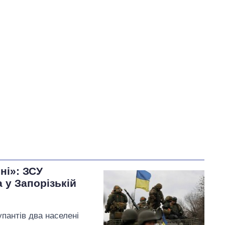
У процесі
64
41
45
Виконано
193
45%
Не виконано
176
виконано
14
Всього
433
Корецький пообіцяв
найближчим часом
провести нараду щодо
механізмів кредитної
підтримки бізнесу
ні»: ЗСУ
 у Запорізькій
пантів два населені