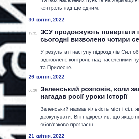
п'ятьох населених пунктів на Харківщині
контроль над ще одним.
30 квітня, 2022
ЗСУ продовжують повертати п
19:31
сьогодні визволено чотири с
У результаті наступу підрозділів Сил об
відновлено контроль над населеними пу
та Прилесне.
26 квітня, 2022
Зеленський розповів, коли за
00:26
нагадав росії уроки історії
Зеленський назвав кількість міст і сіл, 
деокупувати. Він підкреслив, що якщо пі
обов'язково програєш.
21 квітня, 2022