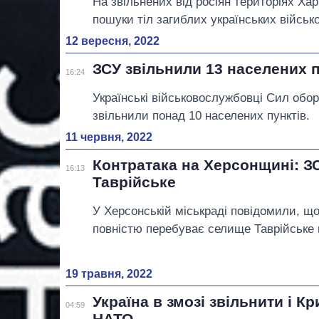
На звільнених від росіян територіях Ха
пошуки тіл загиблих українських військ
12 вересня, 2022
ЗСУ звільнили 13 населених п
16:24
Українські військовослужбовці Сил обор
звільнили понад 10 населених пунктів.
11 червня, 2022
Контратака на Херсонщині: З
16:13
Таврійське
У Херсонській міськраді повідомили, що
повністю перебуває селище Таврійське 
19 травня, 2022
Україна в змозі звільнити і Кр
04:59
НАТО