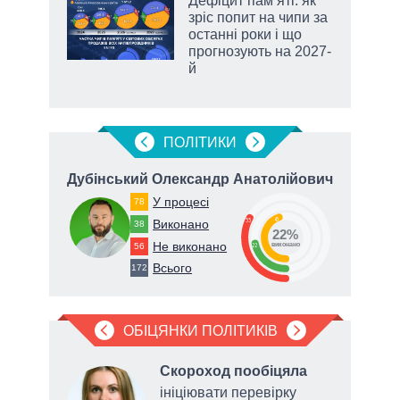
Дефіцит пам’яті: як
ть
зріс попит на чипи за
останні роки і що
прогнозують на 2027-
й
ПОЛIТИКИ
ч
Дубінський Олександр Анатолійович
Т
У процесі
78
45
33
Виконано
38
22%
Не виконано
56
22
виконано
Всього
172
ОБІЦЯНКИ ПОЛІТИКІВ
Скороход пообіцяла
ініціювати перевірку