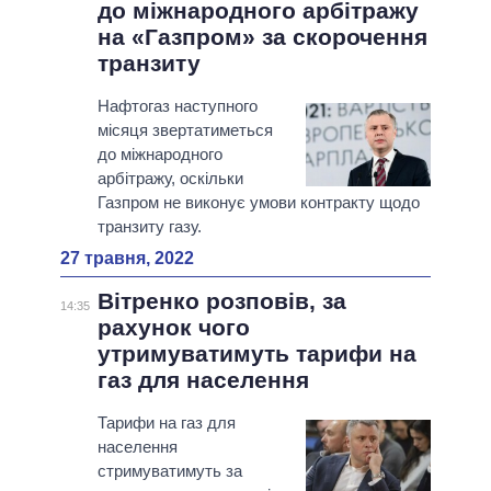
до міжнародного арбітражу
на «Газпром» за скорочення
транзиту
Нафтогаз наступного
місяця звертатиметься
до міжнародного
арбітражу, оскільки
Газпром не виконує умови контракту щодо
транзиту газу.
27 травня, 2022
Вітренко розповів, за
14:35
рахунок чого
утримуватимуть тарифи на
газ для населення
Тарифи на газ для
населення
стримуватимуть за