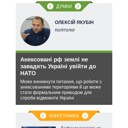
о
ДУМКИ
вих
.
ОЛЕКСІЙ ЯКУБІН
х
політолог
Анексовані рф землі не
Рос
и рф
завадять Україні увійти до
ніч
НАТО
Укр
Може виникнути питання, що робити з
Розмі
 цей
анексованими територіями й це може
терит
стати формальним приводом для
Мінс
спроби відмовити Україні
нічог
ІНФОГРАФІКА