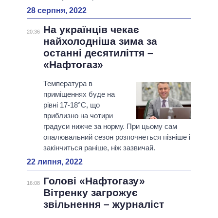
28 серпня, 2022
На українців чекає
20:36
найхолодніша зима за
останні десятиліття –
«Нафтогаз»
Температура в
приміщеннях буде на
рівні 17-18°C, що
приблизно на чотири
градуси нижче за норму. При цьому сам
опалювальний сезон розпочнеться пізніше і
закінчиться раніше, ніж зазвичай.
22 липня, 2022
Голові «Нафтогазу»
16:08
Вітренку загрожує
звільнення – журналіст