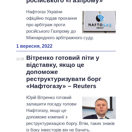
російського «Газпрому»
Нафтогаз України
офіційно подав прохання
про арбітраж проти
російського Газпрому до
Міжнародного арбітражного суду.
1 вересня, 2022
Вітренко готовий піти у
12:25
відставку, якщо це
допоможе
реструктуризувати борг
«Нафтогазу» – Reuters
Юрій Вітренко готовий
залишити посаду голови
Нафтогазу, якщо це
допоможе компанії з
реструктуризацією боргу. Втім, таких знаків
із боку інвесторів він не бачить.