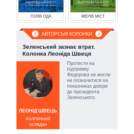
ВІДПОВІДАЛЬНОСТІ
ВІДПОВІДАЛЬНОСТІ
ГОЛІВ ОДА
МЕРІВ МІСТ
АВТОРСЬКІ КОЛОНКИ
ва
Зеленський зазнає втрат.
Пол
?
Колонка Леоніда Швеця
чи 
вла
РНБО
Протести на
підтримку
і»,
Федорова не могли
не позначитися на
показниках довіри
до президента
Зеленського.
и,
ЛЕОНІД ШВЕЦЬ
Д
політичний
ів:
ПО
оглядач
ві
тів