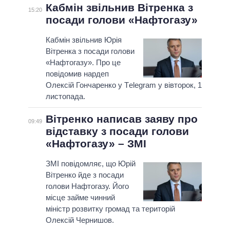
Кабмін звільнив Вітренка з
15:20
посади голови «Нафтогазу»
Кабмін звільнив Юрія
Вітренка з посади голови
«Нафтогазу». Про це
повідомив нардеп
Олексій Гончаренко у Тelegram у вівторок, 1
листопада.
Вітренко написав заяву про
09:49
відставку з посади голови
«Нафтогазу» – ЗМІ
ЗМІ повідомляє, що Юрій
Вітренко йде з посади
голови Нафтогазу. Його
місце займе чинний
міністр розвитку громад та територій
Олексій Чернишов.