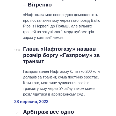
– Вітренко
«Нафтогаз» має попередню домовленість
про постачання газу через газопровід Baltic
Pipe із Норвегії до Польщі, але вільних
грошей на закупівлю 1 млрд кубометрів
зараз у компанії немає.
Глава «Нафтогазу» назвав
14:36
розмір боргу «Газпрому» за
транзит
Газпром винен Нафтогазу близько 200 млн
доларів за транзит, сума постійно зростає.
Крім того, можливе зупинення росією
транзиту газу через Україну також може
розглядатися в арбітражному суді.
28 вересня, 2022
Арбітраж все одно
12:10