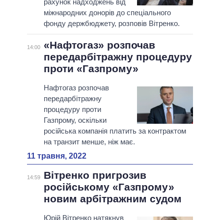
рахунок надходжень від
міжнародних донорів до спеціального
фонду держбюджету, розповів Вітренко.
«Нафтогаз» розпочав
14:00
передарбітражну процедуру
проти «Газпрому»
Нафтогаз розпочав
передарбітражну
процедуру проти
Газпрому, оскільки
російська компанія платить за контрактом
на транзит менше, ніж має.
11 травня, 2022
Вітренко пригрозив
14:59
російському «Газпрому»
новим арбітражним судом
Юрій Вітренко натякнув