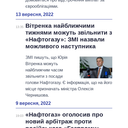
єврооблігаціями.
13 вересня, 2022
Вітренка найближчими
13:35
тижнями можуть звільнити з
«Нафтогазу»: ЗМІ назвали
можливого наступника
ЗМІ пишуть, що Юрія
Вітренка можуть
найближчим часом
звільнити з посади
голови Нафтогазу. Є інформація, що на його
місце призначать міністра Олексія
Чернишова.
9 вересня, 2022
«Нафтогаз» оголосив про
19:03
новий арбітраж проти