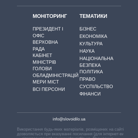
МОНІТОРИНГ
ТЕМАТИКИ
ПРЕЗИДЕНТ І
БІЗНЕС
ОФІС
ЕКОНОМІКА
ВЕРХОВНА
КУЛЬТУРА
РАДА
НАУКА
КАБІНЕТ
НАЦІОНАЛЬНА
МІНІСТРІВ
БЕЗПЕКА
ГОЛОВИ
ПОЛІТИКА
ОБЛАДМІНІСТРАЦІЙ
ПРАВО
МЕРИ МІСТ
СУСПІЛЬСТВО
ВСІ ПЕРСОНИ
ФІНАНСИ
info@slovoidilo.ua
Використання будь-яких матеріалів, розміщених на сайті,
дозволяється при вказуванні посилання (для інтернет-видань