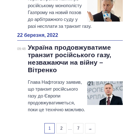
російському монополісту
Газпрому на новий позов
до арбітражного суду у
разі несплати за транзит газу.
22 березня, 2022
Україна продовжуватиме
09:48
транзит російського газу,
незважаючи на війну –
Вітренко
Глава Нафтогазу заявив,
що транзит російського
газу до Європи
продовжуватиметься,
поки це технічно можливо.
1
2
...
7
→