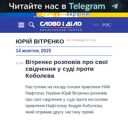
277
УКР
РОС
НОВИНИ
ЮРІЙ ВІТРЕНКО
всі публікації по тегу
14 жовтня, 2025
ОБIЦЯНКИ
СТРІЧКА
ПОЛІТИКА
Вітренко розповів про свої
ПОДІЇ
ЕКОНОМІКА
15:44
ПОЛIТИКИ
свідчення у суді проти
СТАТТІ
СУСПІЛЬСТВО
Коболєва
ІНФОГРАФІКА
ДУМКИ
СВІТ
УСІ ПОЛІТИКИ
ОГЛЯДИ
Наступник на посаді голови правління НАК
ПРЕЗИДЕНТ І ОФІС
ВІДЕО
Нафтогаз України Юрій Вітренко розповів
ДАЙДЖЕСТИ
ВЕРХОВНА РАДА
про свої свідчення у суді проти ексголови
ПІДТРИМАТИ
КАБІНЕТ МІНІСТРІВ
правління Нафтогазу Андрія Коболєва,
ГОЛОВИ ОБЛАДМІНІСТРАЦІЙ
який отримав другу частину премії.
ПОРІВНЯННЯ ПОЛІТИКІВ
МЕРИ МІСТ