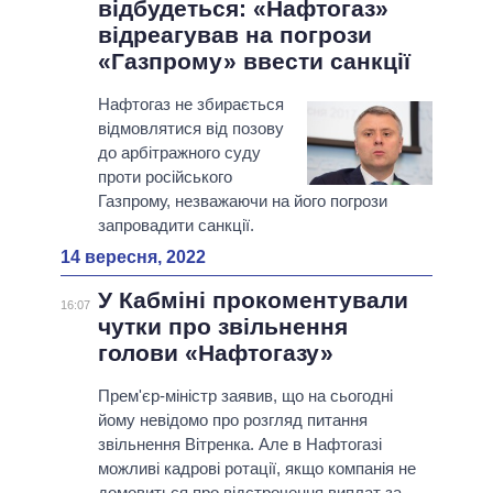
відбудеться: «Нафтогаз»
відреагував на погрози
«Газпрому» ввести санкції
Нафтогаз не збирається
відмовлятися від позову
до арбітражного суду
проти російського
Газпрому, незважаючи на його погрози
запровадити санкції.
14 вересня, 2022
У Кабміні прокоментували
16:07
чутки про звільнення
голови «Нафтогазу»
Прем'єр-міністр заявив, що на сьогодні
йому невідомо про розгляд питання
звільнення Вітренка. Але в Нафтогазі
можливі кадрові ротації, якщо компанія не
домовиться про відстрочення виплат за