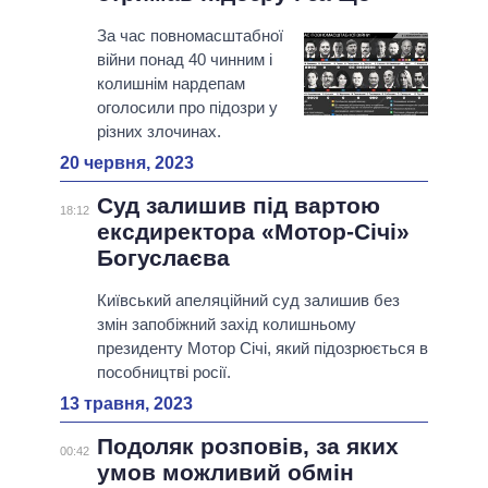
За час повномасштабної
війни понад 40 чинним і
колишнім нардепам
оголосили про підозри у
різних злочинах.
20 червня, 2023
Суд залишив під вартою
18:12
ексдиректора «Мотор-Січі»
Богуслаєва
Київський апеляційний суд залишив без
змін запобіжний захід колишньому
президенту Мотор Січі, який підозрюється в
пособництві росії.
13 травня, 2023
Подоляк розповів, за яких
00:42
умов можливий обмін