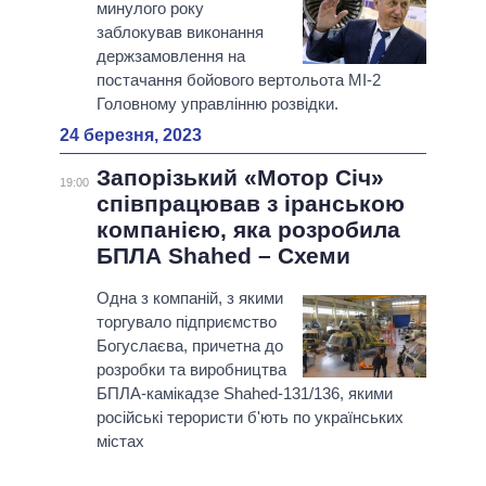
минулого року
заблокував виконання
держзамовлення на
постачання бойового вертольота МІ-2
Головному управлінню розвідки.
24 березня, 2023
Запорізький «Мотор Січ»
19:00
співпрацював з іранською
компанією, яка розробила
БПЛА Shahed – Схеми
Одна з компаній, з якими
торгувало підприємство
Богуслаєва, причетна до
розробки та виробництва
БПЛА-камікадзе Shahed-131/136, якими
російські терористи б'ють по українських
містах