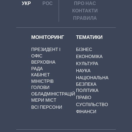
УКР
РОС
ПРО НАС
КОНТАКТИ
ПРАВИЛА
МОНІТОРИНГ
ТЕМАТИКИ
ПРЕЗИДЕНТ І
БІЗНЕС
ОФІС
ЕКОНОМІКА
ВЕРХОВНА
КУЛЬТУРА
РАДА
НАУКА
КАБІНЕТ
НАЦІОНАЛЬНА
МІНІСТРІВ
БЕЗПЕКА
ГОЛОВИ
ПОЛІТИКА
ОБЛАДМІНІСТРАЦІЙ
ПРАВО
МЕРИ МІСТ
СУСПІЛЬСТВО
ВСІ ПЕРСОНИ
ФІНАНСИ