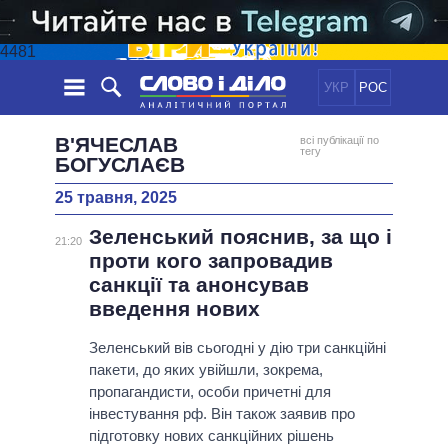
4481
УКР
РОС
НОВИНИ
В'ЯЧЕСЛАВ
всі публікації по
тегу
БОГУСЛАЄВ
ОБIЦЯНКИ
СТРІЧКА
ПОЛІТИКА
25 травня, 2025
ПОДІЇ
ЕКОНОМІКА
ПОЛIТИКИ
Зеленський пояснив, за що і
21:20
СТАТТІ
СУСПІЛЬСТВО
проти кого запровадив
ІНФОГРАФІКА
ДУМКИ
СВІТ
УСІ ПОЛІТИКИ
санкції та анонсував
ОГЛЯДИ
ПРЕЗИДЕНТ І ОФІС
введення нових
ВІДЕО
ДАЙДЖЕСТИ
ВЕРХОВНА РАДА
Зеленський вів сьогодні у дію три санкційні
ПІДТРИМАТИ
КАБІНЕТ МІНІСТРІВ
пакети, до яких увійшли, зокрема,
ГОЛОВИ ОБЛАДМІНІСТРАЦІЙ
пропагандисти, особи причетні для
ПОРІВНЯННЯ ПОЛІТИКІВ
інвестування рф. Він також заявив про
МЕРИ МІСТ
підготовку нових санкційних рішень