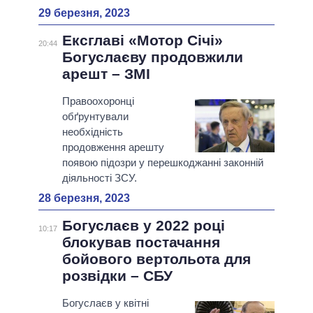
29 березня, 2023
Ексглаві «Мотор Січі»
20:44
Богуслаєву продовжили
арешт – ЗМІ
Правоохоронці
обґрунтували
необхідність
продовження арешту
появою підозри у перешкоджанні законній
діяльності ЗСУ.
28 березня, 2023
Богуслаєв у 2022 році
10:17
блокував постачання
бойового вертольота для
розвідки – СБУ
Богуслаєв у квітні