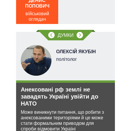
ДЕНИС
Д
ПОПОВИЧ
ПО
військовий
ві
оглядач
о
ДУМКИ
ОЛЕКСІЙ ЯКУБІН
ерт
політолог
Анексовані рф землі не
Орд
завадять Україні увійти до
под
НАТО
На ю
очіку
ання
Може виникнути питання, що робити з
проп
кому
анексованими територіями й це може
інфо
стати формальним приводом для
спроби відмовити Україні