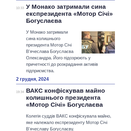
У Монако затримали сина
10:33
експрезидента «Мотор Січі»
Богуслаєва
У Монако затримали
сина колишнього
президента Мотор Січі
В'ячеслава Богуслаєва
Олександра. Його підозрюють у
причетності до розкрадання активів
підприємства.
2 грудня, 2024
ВАКС конфіскував майно
19:34
колишнього президента
«Мотор Січі» Богуслаєва
Колегія суддів ВАКС конфіскувала майно,
яке належало експрезиденту Мотор Січі
В'ячеславу Богуслаєву.