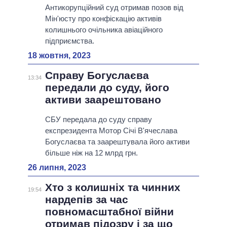
Антикорупційний суд отримав позов від
Мін'юсту про конфіскацію активів
колишнього очільника авіаційного
підприємства.
18 жовтня, 2023
Справу Богуслаєва
13:34
передали до суду, його
активи заарештовано
СБУ передала до суду справу
експрезидента Мотор Січі В'ячеслава
Богуслаєва та заарештувала його активи
більше ніж на 12 млрд грн.
26 липня, 2023
Хто з колишніх та чинних
19:54
нардепів за час
повномасштабної війни
отримав підозру і за що