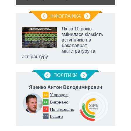
ІНФОГРАФІКА
 5
Як за 10 років
вго
змінилася кількість
вступників на
бакалаврат,
магістратуру та
аспірантуру
ПОЛIТИКИ
ич
Яценко Антон Володимирович
Т
У процесі
82
52
Виконано
44
28%
28
Не виконано
31
виконано
20
Всього
157