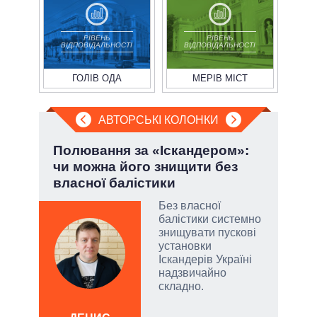
РІВЕНЬ
РІВЕНЬ
ВІДПОВІДАЛЬНОСТІ
ВІДПОВІДАЛЬНОСТІ
ГОЛІВ ОДА
МЕРІВ МІСТ
АВТОРСЬКІ КОЛОНКИ
.
Полювання за «Іскандером»:
Ево
чи можна його знищити без
пер
власної балістики
Дра
Без власної
балістики системно
и, а
знищувати пускові
и
установки
 рф.
Іскандерів Україні
ла
надзвичайно
римку
складно.
лі