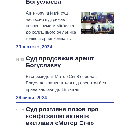
Богуслаєва
Антикорупційний суд
частково підтримав
позовні вимоги Мін'юста
до колишнього очільника
гелікоптерної компанії.
20 лютого, 2024
Суд продовжив арешт
09:53
Богуслаєву
Експрезидент Мотор Січ В'ячеслав
Богуслаєв залишиться під арештом без
права застави до 18 квітня.
26 січня, 2024
Суд розгляне позов про
13:12
конфіскацію активів
ексглави «Мотор Січі»