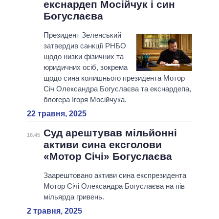
екснардеп Мосійчук і син
Богуслаєва
Президент Зеленський
затвердив санкції РНБО
щодо низки фізичних та
юридичних осіб, зокрема
щодо сина колишнього президента Мотор
Січ Олександра Богуслаєва та екснардепа,
блогера Ігоря Мосійчука.
22 травня, 2025
Суд арештував мільйонні
16:45
активи сина ексголови
«Мотор Січі» Богуслаєва
Заарештовано активи сина експрезидента
Мотор Січі Олександра Богуслаєва на пів
мільярда гривень.
2 травня, 2025