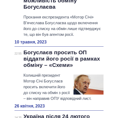
можливість обміну
Богуслаєва
Прохання експрезидента «Мотор Січі»
В’ячеслава Богуслаєва щодо включення
його до списку на обмін лише підтверджує
те, що він був агентом росії.
10 травня, 2023
Богуслаєв просить ОП
22:55
віддати його росії в рамках
обміну – «Схеми»
Колишній президент
Мотор Січі Богуслаєв
просить включити його
до списку на обмін з росії
– він направив ОПУ відповідний лист.
26 квітня, 2023
Україна після 24 лютого
14:35