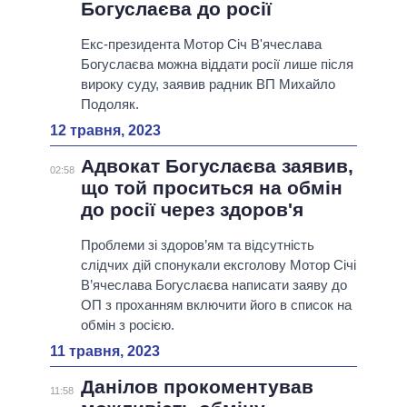
Богуслаєва до росії
Екс-президента Мотор Січ В'ячеслава
Богуслаєва можна віддати росії лише після
вироку суду, заявив радник ВП Михайло
Подоляк.
12 травня, 2023
Адвокат Богуслаєва заявив,
02:58
що той проситься на обмін
до росії через здоров'я
Проблеми зі здоров’ям та відсутність
слідчих дій спонукали ексголову Мотор Січі
В’ячеслава Богуслаєва написати заяву до
ОП з проханням включити його в список на
обмін з росією.
11 травня, 2023
Данілов прокоментував
11:58