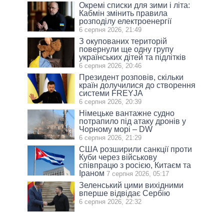
Окремі списки для зими і літа:
Кабмін змінить правила
розподілу електроенергії
6 серпня 2026, 21:49
З окупованих територій
повернули ще одну групу
українських дітей та підлітків
6 серпня 2026, 20:46
Президент розповів, скільки
країн долучилися до створення
системи FREYJA
6 серпня 2026, 20:39
Німецьке вантажне судно
потрапило під атаку дронів у
Чорному морі – DW
6 серпня 2026, 21:29
США розширили санкції проти
Куби через військову
співпрацю з росією, Китаєм та
Іраном
7 серпня 2026, 05:17
Зеленський цими вихідними
вперше відвідає Сербію
6 серпня 2026, 22:32