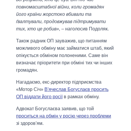
повномасштабної війни, коли громадян
його країни жорстоко вбивали та
ґвалтували, продовжував підтримувати
тих, хто це робив»,
– наголосив Подоляк.
Також радник ОП зауважив, що питанням
можливого обміну має займатися штаб, який
опікується обміном полоненими. Саме він
визначає пріоритети при обміні тих чи інших
громадян.
Нагадаємо, екс-директор підприємства
«Мотор Січ»
В'ячеслав Богуслаєв просить
ОП віддати його росії
в рамках обміну.
Адвокат Богуслаєва заявив, що той
проситься на обмін у росію через проблеми
зі здоров'ям.