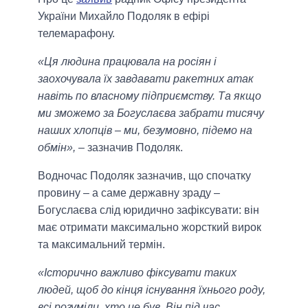
України Михайло Подоляк в ефірі
телемарафону.
«Ця людина працювала на росіян і
заохочувала їх завдавати ракетних атак
навіть по власному підприємству. Та якщо
ми зможемо за Богуслаєва забрати тисячу
наших хлопців – ми, безумовно, підемо на
обмін»,
– зазначив Подоляк.
Водночас Подоляк зазначив, що спочатку
провину – а саме державну зраду –
Богуслаєва слід юридично зафіксувати: він
має отримати максимально жорсткий вирок
та максимальний термін.
«Історично важливо фіксувати таких
людей, щоб до кінця існування їхнього роду,
всі розуміли, хто це був. Він під час