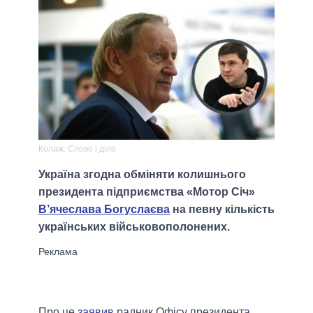
Колаж: Слово і діло
Україна згодна обміняти колишнього
президента підприємства «Мотор Січ»
В’ячеслава Богуслаєва
на певну кількість
українських військовополонених.
Про це
заявив
радник Офісу президента