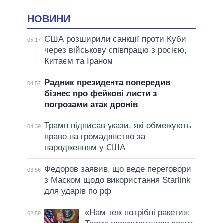
НОВИНИ
США розширили санкції проти Куби
05:17
через військову співпрацю з росією,
Китаєм та Іраном
Радник президента попередив
04:57
бізнес про фейкові листи з
погрозами атак дронів
Трамп підписав укази, які обмежують
04:39
право на громадянство за
народженням у США
Федоров заявив, що веде переговори
03:56
з Маском щодо використання Starlink
для ударів по рф
«Нам теж потрібні ракети»:
02:59