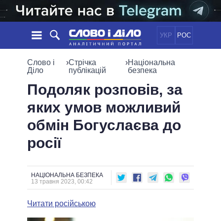
УКР
РОС
НОВИНИ
Слово і
›
Стрічка
›
Національна
Діло
публікацій
безпека
ОБIЦЯНКИ
СТРІЧКА
ПОЛІТИКА
Подоляк розповів, за
ПОДІЇ
ЕКОНОМІКА
яких умов можливий
ПОЛIТИКИ
СТАТТІ
СУСПІЛЬСТВО
обмін Богуслаєва до
ІНФОГРАФІКА
ДУМКИ
СВІТ
УСІ ПОЛІТИКИ
росії
ОГЛЯДИ
ПРЕЗИДЕНТ І ОФІС
ВІДЕО
ДАЙДЖЕСТИ
ВЕРХОВНА РАДА
ПІДТРИМАТИ
КАБІНЕТ МІНІСТРІВ
НАЦІОНАЛЬНА БЕЗПЕКА
13 травня 2023, 00:42
ГОЛОВИ ОБЛАДМІНІСТРАЦІЙ
ПОРІВНЯННЯ ПОЛІТИКІВ
МЕРИ МІСТ
Читати російською
ВСІ ПЕРСОНИ