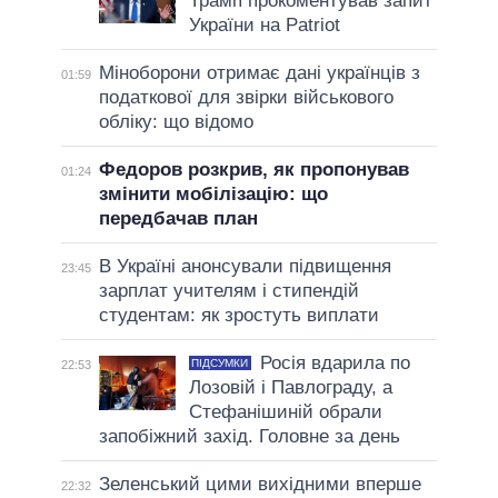
Трамп прокоментував запит
України на Patriot
Міноборони отримає дані українців з
01:59
податкової для звірки військового
обліку: що відомо
Федоров розкрив, як пропонував
01:24
змінити мобілізацію: що
передбачав план
В Україні анонсували підвищення
23:45
зарплат учителям і стипендій
студентам: як зростуть виплати
Росія вдарила по
ПІДСУМКИ
22:53
Лозовій і Павлограду, а
Стефанішиній обрали
запобіжний захід. Головне за день
Зеленський цими вихідними вперше
22:32