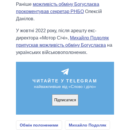
Раніше
можливість обміну Богуслаєва
прокоментував секретар РНБО
Олексій
Данілов.
У жовтні 2022 року, після арешту екс-
директора «Мотор Січі»,
Михайло Подоляк
припускав можливість обміну Богуслаєва
на
українських військовополонених.
ЧИТАЙТЕ У TELEGRAM
найважливіше від «Слово і діло»
Підписатися
Обмін полоненими
Михайло Подоляк