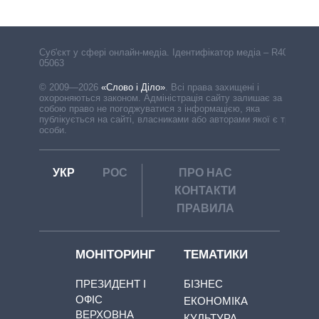
Cуб'єкт у сфері онлайн-медіа. Ідентифікатор медіа – R40-
05063
© 2009—2026
«Слово і Діло»
.
Всі права захищені і
охороняються законом. Адміністрація сайту залишає за
собою право не погоджуватися з інформацією, яка
публікується на сайті, власниками або авторами якої є треті
особи.
УКР
РОС
ПРО НАС
КОНТАКТИ
ПРАВИЛА
МОНІТОРИНГ
ТЕМАТИКИ
ПРЕЗИДЕНТ І
БІЗНЕС
ОФІС
ЕКОНОМІКА
ВЕРХОВНА
КУЛЬТУРА