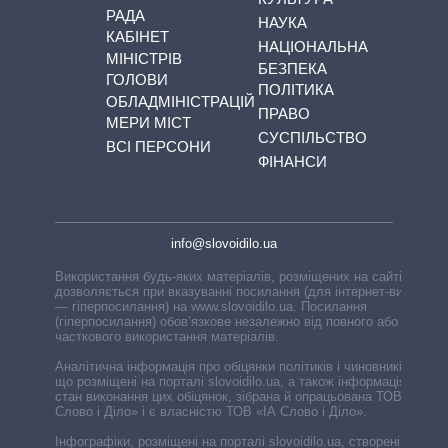
РАДА
НАУКА
КАБІНЕТ
НАЦІОНАЛЬНА
МІНІСТРІВ
БЕЗПЕКА
ГОЛОВИ
ПОЛІТИКА
ОБЛАДМІНІСТРАЦІЙ
ПРАВО
МЕРИ МІСТ
СУСПІЛЬСТВО
ВСІ ПЕРСОНИ
ФІНАНСИ
info@slovoidilo.ua
Використання будь-яких матеріалів, розміщених на сайті,
дозволяється при вказуванні посилання (для інтернет-видань
— гіперпосилання) на www.slovoidilo.ua. Посилання
(гіперпосилання) обов’язкове незалежно від повного або
часткового використання матеріалів.
Аналітична інформація про обіцянки політиків і чиновників,
що розміщені на порталі slovoidilo.ua, а також інформація про
стан виконання цих обіцянок, зібрана й опрацьована ТОВ «ІА
Слово і Діло» і є власністю ТОВ «ІА Слово і Діло».
Інфографіки, розміщені на порталі slovoidilo.ua, створені ГО