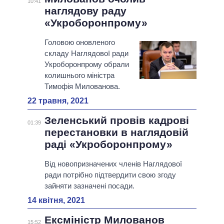
10:41
наглядову раду
«Укроборонпрому»
Головою оновленого
складу Наглядової ради
Укроборонпрому обрали
колишнього міністра
Тимофія Милованова.
22 травня, 2021
Зеленський провів кадрові
01:39
перестановки в наглядовій
раді «Укроборонпрому»
Від новопризначених членів Наглядової
ради потрібно підтвердити свою згоду
зайняти зазначені посади.
14 квітня, 2021
Ексміністр Милованов
15:52