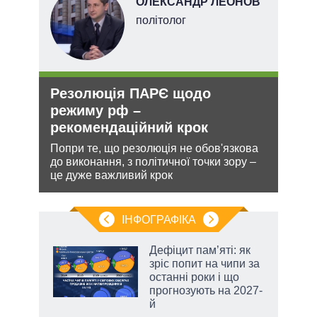
ОЛЕКСАНДР ЛЕОНОВ
х
політолог
Резолюція ПАРЄ щодо
Укр
и рф
режиму рф –
дец
рекомендаційний крок
теп
Попри те, що резолюція не обов'язкова
Деце
 цей
до виконання, з політичної точки зору –
дозво
це дуже важливий крок
виве
опал
ІНФОГРАФІКА
Дефіцит пам’яті: як
ть
зріс попит на чипи за
останні роки і що
прогнозують на 2027-
й