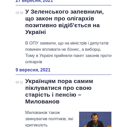
27 вересня, 2021
У Зеленського запевнили,
03:34
що закон про олігархів
позитивно відіб'ється на
Україні
В ОПУ заявили, що на міністрів і депутатів
повинен впливати не бізнес, а виборці.
Тому в Україні прийняли пакет законів проти
олігархів
9 вересня, 2021
Українцям пора самим
06:11
піклуватися про свою
старість і пенсію –
Милованов
Милованов також
звинуватив політиків, які
критикують