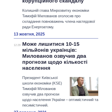
корупційного скандалу
Колишній глава Мінрозвитку економіки
Тимофій Милованов оголосив про
складання повноважень члена наглядової
ради Енергоатому.
13 жовтня, 2025
Може лишитися 10-15
12:29
мільйонів українців:
Милованов озвучив два
прогнози щодо кількості
населення
Президент Київської
школи економіки (KSE)
Тимофій Мілованов
озвучив два прогнози
щодо населення України – оптимістичний та
песимістичний.