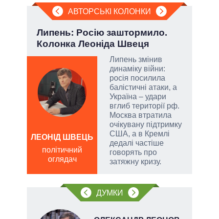
АВТОРСЬКІ КОЛОНКИ
Липень: Росію заштормило.
При
Колонка Леоніда Швеця
під
Липень змінив
динаміку війни:
атий
росія посилила
чові
балістичні атаки, а
,
Україна – удари
за
вглиб території рф.
Москва втратила
очікувану підтримку
США, а в Кремлі
а
ЛЕОНІД ШВЕЦЬ
Д
дедалі частіше
ПО
політичний
говорять про
оглядач
ві
затяжну кризу.
о
ДУМКИ