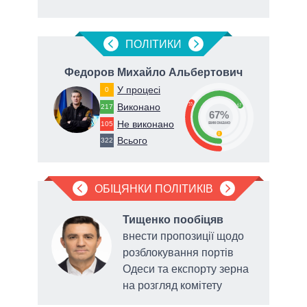
ПОЛIТИКИ
вич
Федоров Михайло Альбертович
Ге
У процесі
0
33
Виконано
67
217
67%
Не виконано
105
виконано
0
Всього
322
ОБІЦЯНКИ ПОЛІТИКІВ
в
Тищенко пообіцяв
ати
внести пропозиції щодо
иками
розблокування портів
Одеси та експорту зерна
на розгляд комітету