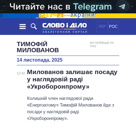
9
УКР
РОС
НОВИНИ
ТИМОФІЙ
всі публікації по
тегу
МИЛОВАНОВ
ОБIЦЯНКИ
СТРІЧКА
ПОЛІТИКА
14 листопада, 2025
ПОДІЇ
ЕКОНОМІКА
ПОЛIТИКИ
Милованов залишає посаду
12:42
СТАТТІ
СУСПІЛЬСТВО
у наглядовій раді
ІНФОГРАФІКА
ДУМКИ
СВІТ
УСІ ПОЛІТИКИ
«Укроборонпрому»
ОГЛЯДИ
ПРЕЗИДЕНТ І ОФІС
ВІДЕО
Колишній член наглядової ради
ДАЙДЖЕСТИ
ВЕРХОВНА РАДА
«Енергоатому» Тимофій Милованов йде з
ПІДТРИМАТИ
КАБІНЕТ МІНІСТРІВ
посади у наглядовій раді
«Укроборонпрому».
ГОЛОВИ ОБЛАДМІНІСТРАЦІЙ
ПОРІВНЯННЯ ПОЛІТИКІВ
МЕРИ МІСТ