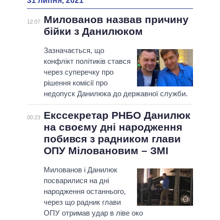
31 липня, 2021
Милованов назвав причину
12:07
бійки з Данилюком
Зазначається, що
конфлікт політиків стався
через суперечку про
рішення комісії про
недопуск Данилюка до державної служби.
Екссекретар РНБО Данилюк
00:23
на своєму дні народження
побився з радником глави
ОПУ Міловановим – ЗМІ
Милованов і Данилюк
посварилися на дні
народження останнього,
через що радник глави
ОПУ отримав удар в ліве око