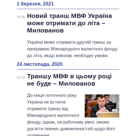
1 березня, 2021
Новий транш МВФ Україна
18:30
може отримати до літа –
Милованов
Україна може отримати другий транш за
програмою Міжнародного валютного фонду
до літа, якщо виконає необхідні умови.
24 листопада, 2020
Траншу МВФ в цьому році
01:50
не буде – Милованов
До кінця поточного року
Україна не встигне
отримати транш від
Міжнародного валютного
фонду, однак, на робочому рівні, зможе
досягти певних домовленостей щодо його
отримання.