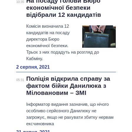
На посаду голови Бюро
10:35
економічної безпеки
відібрали 12 кандидатів
Комісія визначила 12
кандидатів на посаду
директора Бюро
економічної безпеки.
Трьох з них подадуть на розгляд до
Кабміну.
2 серпня, 2021
Поліція відкрила справу за
05:31
фактом бійки Данилюка з
Міловановим – ЗМІ
Інформатор видання зазначив, що нічого
особливо серйозного Данилюку не
загрожує, якщо не рахувати збитку нервам
ексчиновника