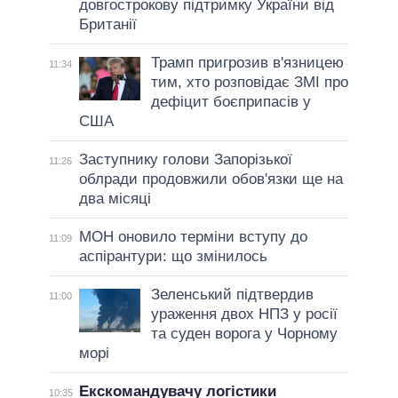
довгострокову підтримку України від
Британії
Трамп пригрозив в'язницею
11:34
тим, хто розповідає ЗМІ про
дефіцит боєприпасів у
США
Заступнику голови Запорізької
11:26
облради продовжили обов'язки ще на
два місяці
МОН оновило терміни вступу до
11:09
аспірантури: що змінилось
Зеленський підтвердив
11:00
ураження двох НПЗ у росії
та суден ворога у Чорному
морі
Екскомандувачу логістики
10:35