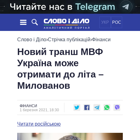
УКР
РОС
НОВИНИ
Слово і Діло
›
Стрічка публікацій
›
Фінанси
Новий транш МВФ
ОБIЦЯНКИ
СТРІЧКА
ПОЛІТИКА
Україна може
ПОДІЇ
ЕКОНОМІКА
ПОЛIТИКИ
отримати до літа –
СТАТТІ
СУСПІЛЬСТВО
ІНФОГРАФІКА
ДУМКИ
СВІТ
УСІ ПОЛІТИКИ
Милованов
ОГЛЯДИ
ПРЕЗИДЕНТ І ОФІС
ВІДЕО
ДАЙДЖЕСТИ
ВЕРХОВНА РАДА
ФІНАНСИ
ПІДТРИМАТИ
КАБІНЕТ МІНІСТРІВ
1 березня 2021, 18:30
ГОЛОВИ ОБЛАДМІНІСТРАЦІЙ
ПОРІВНЯННЯ ПОЛІТИКІВ
Читати російською
МЕРИ МІСТ
ВСІ ПЕРСОНИ