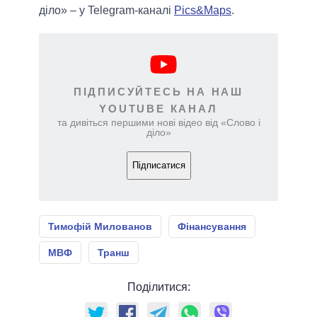
діло» – у Telegram-каналі
Pics&Maps
.
ПІДПИСУЙТЕСЬ НА НАШ
YOUTUBE КАНАЛ
та дивіться першими нові відео від «Слово і
діло»
Підписатися
Тимофій Милованов
Фінансування
МВФ
Транш
Поділитися: