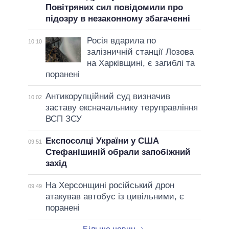
Повітряних сил повідомили про
підозру в незаконному збагаченні
Росія вдарила по
10:10
залізничній станції Лозова
на Харківщині, є загиблі та
поранені
Антикорупційний суд визначив
10:02
заставу ексначальнику теруправління
ВСП ЗСУ
Експосолці України у США
09:51
Стефанішиній обрали запобіжний
захід
На Херсонщині російський дрон
09:49
атакував автобус із цивільними, є
поранені