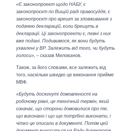
«Є законопроект щодо НАБУ, є
законопроєкт по Вищій раді правосуддя, є
законопроєкт про арешт за зловживання з
подачею декларацій, коли брешуть в
декларації. Ці законопроекти є, певні з них
вже подані. Подивимося, як вони будуть
ухвалені у ВР. Залежить від того, чи будуть
голоси»
, – сказав Милованов.
Також, за його словами, все залежить від
того, наскільки швидко це виконання прийме
МВФ.
«Будуть досягнуті домовленості на
робочому рівні, це технічний термін, який
означає, що сторони домовилися про те,
що виконано і що ще потрібно виконати, і
чітко це описали в документі. Потім цей
документ виноситься на Раду директорів