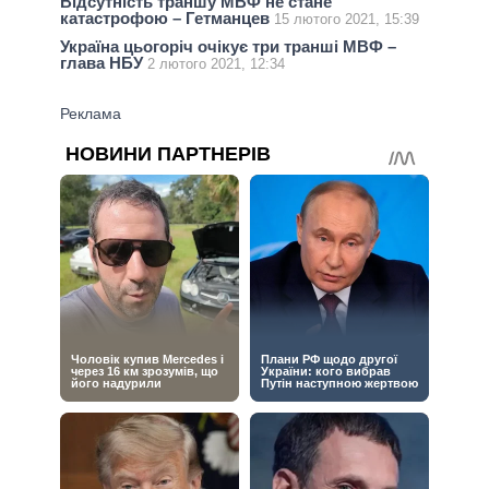
Відсутність траншу МВФ не стане
катастрофою – Гетманцев
15 лютого 2021, 15:39
Україна цьогоріч очікує три транші МВФ –
глава НБУ
2 лютого 2021, 12:34