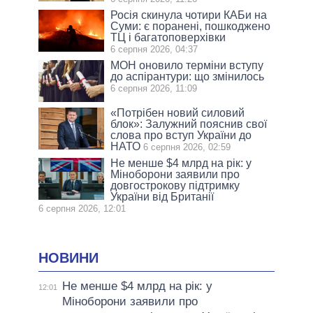
Росія скинула чотири КАБи на
Суми: є поранені, пошкоджено
ТЦ і багатоповерхівки
6 серпня 2026, 04:37
МОН оновило терміни вступу
до аспірантури: що змінилось
6 серпня 2026, 11:09
«Потрібен новий силовий
блок»: Залужний пояснив свої
слова про вступ України до
НАТО
6 серпня 2026, 02:59
Не менше $4 млрд на рік: у
Міноборони заявили про
довгострокову підтримку
України від Британії
6 серпня 2026, 12:01
НОВИНИ
Не менше $4 млрд на рік: у
12:01
Міноборони заявили про