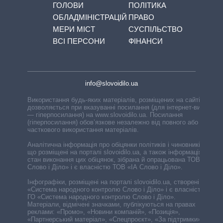
ГОЛОВИ
ПОЛІТИКА
ОБЛАДМІНІСТРАЦІЙ
ПРАВО
МЕРИ МІСТ
СУСПІЛЬСТВО
ВСІ ПЕРСОНИ
ФІНАНСИ
info@slovoidilo.ua
Використання будь-яких матеріалів, розміщених на сайті,
дозволяється при вказуванні посилання (для інтернет-видань
— гіперпосилання) на www.slovoidilo.ua. Посилання
(гіперпосилання) обов’язкове незалежно від повного або
часткового використання матеріалів.
Аналітична інформація про обіцянки політиків і чиновників,
що розміщені на порталі slovoidilo.ua, а також інформація про
стан виконання цих обіцянок, зібрана й опрацьована ТОВ «ІА
Слово і Діло» і є власністю ТОВ «ІА Слово і Діло».
Інфографіки, розміщені на порталі slovoidilo.ua, створені ГО
«Система народного контролю Слово і Діло» і є власністю
ГО «Система народного контролю Слово і Діло».
Матеріали, відмічені значками, публікуються на правах
реклами: «Промо», «Новини компаній», «Позиція»,
«Партнерський матеріал», «Спецпроєкт», «За підтримки».