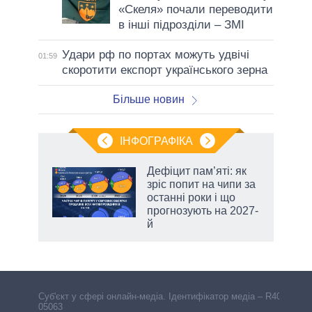
«Скеля» почали переводити
в інші підрозділи – ЗМІ
Удари рф по портах можуть удвічі
01:59
скоротити експорт українського зерна
Більше новин
ІНФОГРАФІКА
жет
Дефіцит пам’яті: як
зріс попит на чипи за
ків
останні роки і що
прогнозують на 2027-
й
Cуб'єкт у сфері онлайн-медіа. Ідентифікатор медіа – R40-
05063