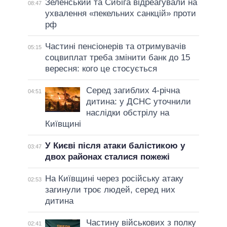
Зеленський та Сибіга відреагували на
08:47
ухвалення «пекельних санкцій» проти
рф
Частині пенсіонерів та отримувачів
05:15
соцвиплат треба змінити банк до 15
вересня: кого це стосується
Серед загиблих 4-річна
04:51
дитина: у ДСНС уточнили
наслідки обстрілу на
Київщині
У Києві після атаки балістикою у
03:47
двох районах сталися пожежі
На Київщині через російську атаку
02:53
загинули троє людей, серед них
дитина
Частину військових з полку
02:41