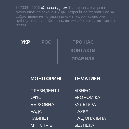
© 2009—2026
«Слово і Діло»
.
Всі права захищені і
охороняються законом. Адміністрація сайту залишає за
собою право не погоджуватися з інформацією, яка
публікується на сайті, власниками або авторами якої є треті
особи.
УКР
РОС
ПРО НАС
КОНТАКТИ
ПРАВИЛА
МОНІТОРИНГ
ТЕМАТИКИ
ПРЕЗИДЕНТ І
БІЗНЕС
ОФІС
ЕКОНОМІКА
ВЕРХОВНА
КУЛЬТУРА
РАДА
НАУКА
КАБІНЕТ
НАЦІОНАЛЬНА
МІНІСТРІВ
БЕЗПЕКА