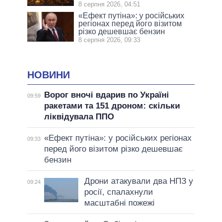
8 серпня 2026, 04:51
«Ефект путіна»: у російських
регіонах перед його візитом
різко дешевшає бензин
8 серпня 2026, 09:33
НОВИНИ
Ворог вночі вдарив по Україні
09:59
ракетами та 151 дроном: скільки
ліквідувала ППО
«Ефект путіна»: у російських регіонах
09:33
перед його візитом різко дешевшає
бензин
Дрони атакували два НПЗ у
09:24
росії, спалахнули
масштабні пожежі