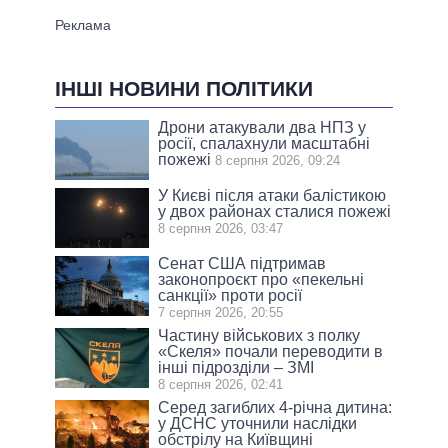
ІНШІ НОВИНИ ПОЛІТИКИ
Дрони атакували два НПЗ у
росії, спалахнули масштабні
пожежі
8 серпня 2026, 09:24
У Києві після атаки балістикою
у двох районах сталися пожежі
8 серпня 2026, 03:47
Сенат США підтримав
законопроєкт про «пекельні
санкції» проти росії
7 серпня 2026, 20:55
Частину військових з полку
«Скеля» почали переводити в
інші підрозділи – ЗМІ
8 серпня 2026, 02:41
Серед загиблих 4-річна дитина:
у ДСНС уточнили наслідки
обстрілу на Київщині