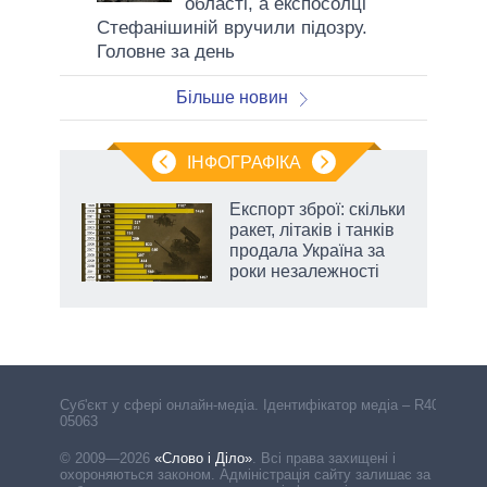
області, а експосолці
Стефанішиній вручили підозру.
Головне за день
Більше новин
ІНФОГРАФІКА
Експорт зброї: скільки
 за
ракет, літаків і танків
асть
продала Україна за
роки незалежності
Cуб'єкт у сфері онлайн-медіа. Ідентифікатор медіа – R40-
05063
© 2009—2026
«Слово і Діло»
.
Всі права захищені і
охороняються законом. Адміністрація сайту залишає за