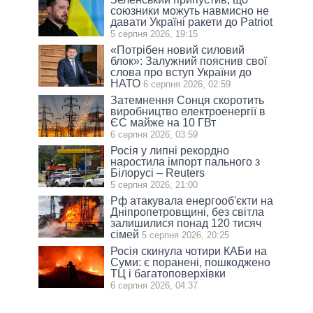
союзники можуть навмисно не
давати Україні ракети до Patriot
5 серпня 2026, 19:15
«Потрібен новий силовий
блок»: Залужний пояснив свої
слова про вступ України до
НАТО
6 серпня 2026, 02:59
Затемнення Сонця скоротить
виробництво електроенергії в
ЄС майже на 10 ГВт
6 серпня 2026, 03:59
Росія у липні рекордно
наростила імпорт пального з
Білорусі – Reuters
5 серпня 2026, 21:00
Рф атакувала енергооб'єкти на
Дніпропетровщині, без світла
залишилися понад 120 тисяч
сімей
5 серпня 2026, 20:25
Росія скинула чотири КАБи на
Суми: є поранені, пошкоджено
ТЦ і багатоповерхівки
6 серпня 2026, 04:37