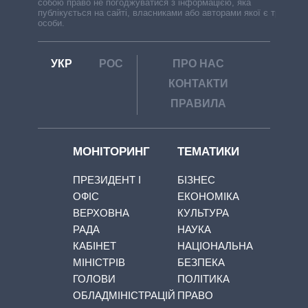
собою право не погоджуватися з інформацією, яка
публікується на сайті, власниками або авторами якої є треті
особи.
УКР
РОС
ПРО НАС
КОНТАКТИ
ПРАВИЛА
МОНІТОРИНГ
ТЕМАТИКИ
ПРЕЗИДЕНТ І
БІЗНЕС
ОФІС
ЕКОНОМІКА
ВЕРХОВНА
КУЛЬТУРА
РАДА
НАУКА
КАБІНЕТ
НАЦІОНАЛЬНА
МІНІСТРІВ
БЕЗПЕКА
ГОЛОВИ
ПОЛІТИКА
ОБЛАДМІНІСТРАЦІЙ
ПРАВО