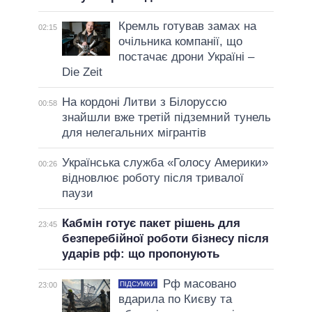
Кремль готував замах на
02:15
очільника компанії, що
постачає дрони Україні –
Die Zeit
На кордоні Литви з Білоруссю
00:58
знайшли вже третій підземний тунель
для нелегальних мігрантів
Українська служба «Голосу Америки»
00:26
відновлює роботу після тривалої
паузи
Кабмін готує пакет рішень для
23:45
безперебійної роботи бізнесу після
ударів рф: що пропонують
Рф масовано
ПІДСУМКИ
23:00
вдарила по Києву та