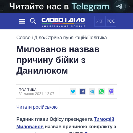
УКР
РОС
НОВИНИ
Слово і Діло
›
Стрічка публікацій
›
Політика
Милованов назвав
ОБIЦЯНКИ
СТРІЧКА
ПОЛІТИКА
причину бійки з
ПОДІЇ
ЕКОНОМІКА
ПОЛIТИКИ
Данилюком
СТАТТІ
СУСПІЛЬСТВО
ІНФОГРАФІКА
ДУМКИ
СВІТ
УСІ ПОЛІТИКИ
ОГЛЯДИ
ПРЕЗИДЕНТ І ОФІС
ВІДЕО
ПОЛІТИКА
ДАЙДЖЕСТИ
31 липня 2021, 12:07
ВЕРХОВНА РАДА
ПІДТРИМАТИ
КАБІНЕТ МІНІСТРІВ
Читати російською
ГОЛОВИ ОБЛАДМІНІСТРАЦІЙ
ПОРІВНЯННЯ ПОЛІТИКІВ
Радник глави Офісу президента
Тимофій
МЕРИ МІСТ
Милованов
назвав причиною конфлікту з
ВСІ ПЕРСОНИ