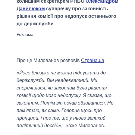
колишнім секретарем РНБО
Олександром
Данилюком
суперечку про законність
рішення комісії про недопуск останнього
до держслужби.
Про це Милованов розповів
Страна.ua
.
«Його близько не можна підпускати до
держслужби. Він неадекватний. Ми
сперечалися, чи законним було рішення
комісії щодо його недопуску. Я сказав, що
законним. Потім він почав обзиватися. Не
пам'ятаю, як саме. Говорив щось про
принципи, і про те, що у нього великий
політичний досвід»
, - каже Милованов.