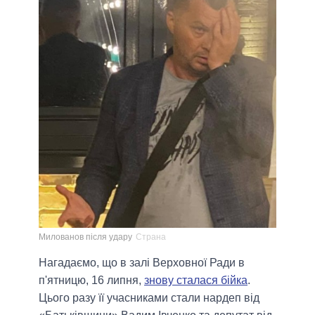
Милованов після удару
Страна
Нагадаємо, що в залі Верховної Ради в
п'ятницю, 16 липня,
знову сталася бійка
.
Цього разу її учасниками стали нардеп від