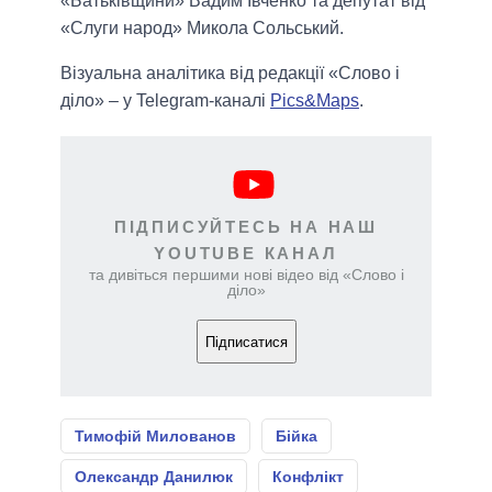
«Батьківщини» Вадим Івченко та депутат від
«Слуги народ» Микола Сольський.
Візуальна аналітика від редакції «Слово і
діло» – у Telegram-каналі
Pics&Maps
.
ПІДПИСУЙТЕСЬ НА НАШ
YOUTUBE КАНАЛ
та дивіться першими нові відео від «Слово і
діло»
Підписатися
Тимофій Милованов
Бійка
Олександр Данилюк
Конфлікт