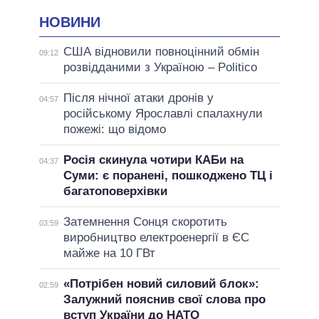
НОВИНИ
США відновили повноцінний обмін
09:12
розвідданими з Україною – Politico
Після нічної атаки дронів у
04:57
російському Ярославлі спалахнули
пожежі: що відомо
Росія скинула чотири КАБи на
04:37
Суми: є поранені, пошкоджено ТЦ і
багатоповерхівки
Затемнення Сонця скоротить
03:59
виробництво електроенергії в ЄС
майже на 10 ГВт
«Потрібен новий силовий блок»:
02:59
Залужний пояснив свої слова про
вступ України до НАТО