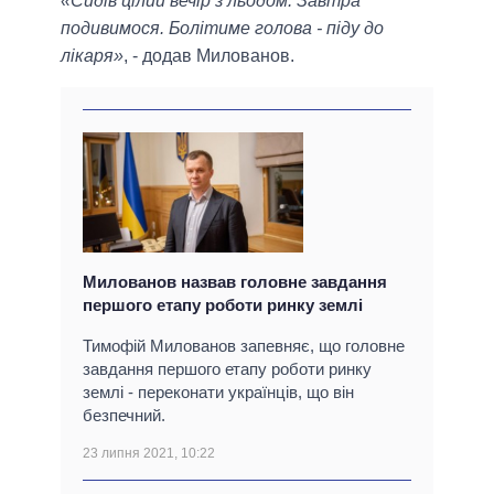
«Сидів цілий вечір з льодом. Завтра
подивимося. Болітиме голова - піду до
лікаря»
, - додав Милованов.
Милованов назвав головне завдання
першого етапу роботи ринку землі
Тимофій Милованов запевняє, що головне
завдання першого етапу роботи ринку
землі - переконати українців, що він
безпечний.
23 липня 2021, 10:22