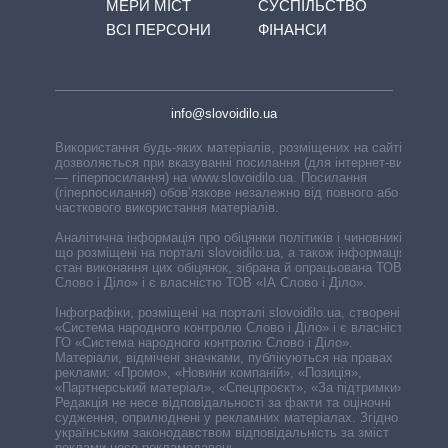
МЕРИ МІСТ
СУСПІЛЬСТВО
ВСІ ПЕРСОНИ
ФІНАНСИ
info@slovoidilo.ua
Використання будь-яких матеріалів, розміщених на сайті,
дозволяється при вказуванні посилання (для інтернет-видань
— гіперпосилання) на www.slovoidilo.ua. Посилання
(гіперпосилання) обов’язкове незалежно від повного або
часткового використання матеріалів.
Аналітична інформація про обіцянки політиків і чиновників,
що розміщені на порталі slovoidilo.ua, а також інформація про
стан виконання цих обіцянок, зібрана й опрацьована ТОВ «ІА
Слово і Діло» і є власністю ТОВ «ІА Слово і Діло».
Інфографіки, розміщені на порталі slovoidilo.ua, створені ГО
«Система народного контролю Слово і Діло» і є власністю
ГО «Система народного контролю Слово і Діло».
Матеріали, відмічені значками, публікуються на правах
реклами: «Промо», «Новини компаній», «Позиція»,
«Партнерський матеріал», «Спецпроєкт», «За підтримки».
Редакція не несе відповідальності за факти та оціночні
судження, оприлюднені у рекламних матеріалах. Згідно з
українським законодавством відповідальність за зміст
реклами несе рекламодавець.