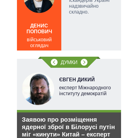
Іскандерів Україні
надзвичайно
складно.
Д
ПО
ДЕНИС
ПОПОВИЧ
ві
о
військовий
оглядач
ДУМКИ
НОВ
ЄВГЕН ДИКИЙ
експерт Міжнародного
інституту демократій
Заявою про розміщення
Ане
ядерної зброї в Білорусі путін
зав
міг «кинути» Китай – експерт
НА