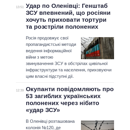
Удар по Оленівці: Генштаб
13:51
ЗСУ впевнений, що росіяни
хочуть приховати тортури
та розстріли полонених
Росія продовжує свої
пропагандистські методи
ведення інформаційної
війни з метою
звинувачення ЗСУ в обстрілах цивільної
інфраструктури та населення, приховуючи
цим власні підступні дії.
Окупанти повідомляють про
12:39
53 загиблих українських
полонених через нібито
«удар ЗСУ»
В Оленівці розташована
колонія №120, де