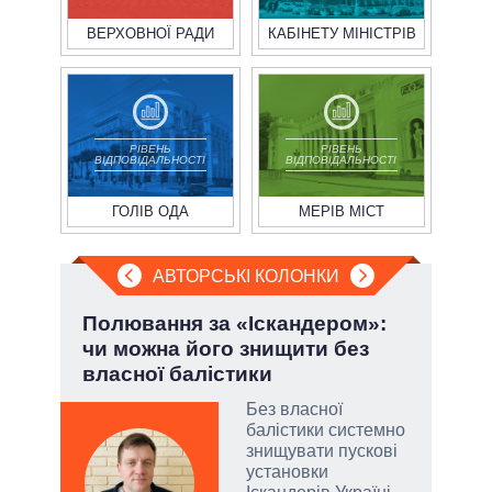
ВЕРХОВНОЇ РАДИ
КАБІНЕТУ МІНІСТРІВ
РІВЕНЬ
РІВЕНЬ
ВІДПОВІДАЛЬНОСТІ
ВІДПОВІДАЛЬНОСТІ
ГОЛІВ ОДА
МЕРІВ МІСТ
АВТОРСЬКІ КОЛОНКИ
Полювання за «Іскандером»:
При
чи можна його знищити без
під
власної балістики
Без власної
огли
балістики системно
 на
знищувати пускові
іри
установки