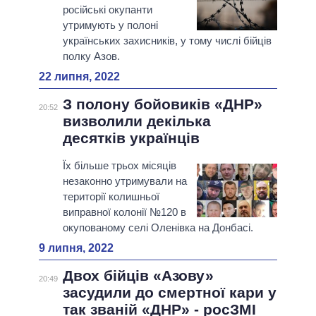
російські окупанти
утримують у полоні
українських захисників, у тому числі бійців
полку Азов.
22 липня, 2022
З полону бойовиків «ДНР»
20:52
визволили декілька
десятків українців
Їх більше трьох місяців
незаконно утримували на
території колишньої
виправної колонії №120 в
окупованому селі Оленівка на Донбасі.
9 липня, 2022
Двох бійців «Азову»
20:49
засудили до смертної кари у
так званій «ДНР» - росЗМІ