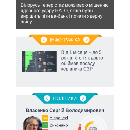
кова
Білорусь тепер стає можливою мішенню
Може
ру –
ядерного удару НАТО, якщо путін
анек
вирішить піти ва-банк і почати ядерну
стат
війну
спро
ІНФОГРАФІКА
нтів:
Від 1 місяця – до 5
 і
років: хто і як довго
nAI
обіймав посаду
керівника СЗР
ПОЛIТИКИ
Власенко Сергій Володимирович
У процесі
62
49
Виконано
27
30
21%