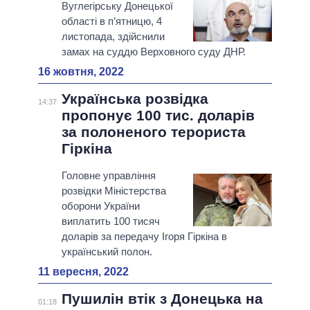
Вуглегірську Донецької
області в п’ятницю, 4
листопада, здійснили
замах на суддю Верховного суду ДНР.
16 жовтня, 2022
Українська розвідка
14:37
пропонує 100 тис. доларів
за полоненого терориста
Гіркіна
Головне управління
розвідки Міністерства
оборони України
виплатить 100 тисяч
доларів за передачу Ігоря Гіркіна в
український полон.
11 вересня, 2022
Пушилін втік з Донецька на
01:18