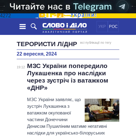
4272
УКР
РОС
НОВИНИ
ТЕРОРИСТИ Л/ДНР
всі публікації по тегу
22 вересня, 2024
ОБIЦЯНКИ
СТРІЧКА
ПОЛІТИКА
МЗС України попередило
ПОДІЇ
ЕКОНОМІКА
19:12
ПОЛIТИКИ
Лукашенка про наслідки
СТАТТІ
СУСПІЛЬСТВО
через зустріч із ватажком
ІНФОГРАФІКА
ДУМКИ
СВІТ
УСІ ПОЛІТИКИ
«ДНР»
ОГЛЯДИ
ПРЕЗИДЕНТ І ОФІС
ВІДЕО
МЗС України заявляє, що
ДАЙДЖЕСТИ
ВЕРХОВНА РАДА
зустріч Лукашенка з
ПІДТРИМАТИ
КАБІНЕТ МІНІСТРІВ
ватажком окупованої
ГОЛОВИ ОБЛАДМІНІСТРАЦІЙ
частини Донеччини
ПОРІВНЯННЯ ПОЛІТИКІВ
Денисом Пушиліним матиме негативні
МЕРИ МІСТ
наслідки для українсько-білоруських