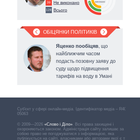
Не виконано
39
виконано
21
Всього
128
ОБІЦЯНКИ ПОЛІТИКІВ
в
Яценко пообіцяв
, що
найближчим часом
до
подасть позовну заяву до
суду щодо підвищення
тарифів на воду в Умані
Cуб'єкт у сфері онлайн-медіа. Ідентифікатор медіа – R40-
05063
© 2009—2026
«Слово і Діло»
.
Всі права захищені і
охороняються законом. Адміністрація сайту залишає за
собою право не погоджуватися з інформацією, яка
публікується на сайті, власниками або авторами якої є треті