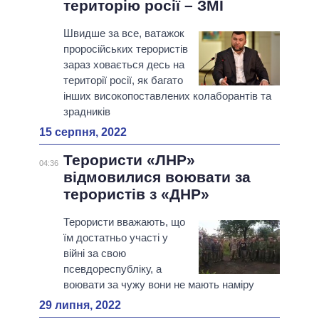
територію росії – ЗМІ
Швидше за все, ватажок
проросійських терористів
зараз ховається десь на
території росії, як багато
інших високопоставлених колаборантів та
зрадників
15 серпня, 2022
Терористи «ЛНР»
04:36
відмовилися воювати за
терористів з «ДНР»
Терористи вважають, що
їм достатньо участі у
війні за свою
псевдореспубліку, а
воювати за чужу вони не мають наміру
29 липня, 2022