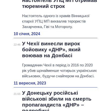
настоятель УПЦ МП отримав
тюремний строк
Настоятель одного із храмів Вінницької
єпархії УПЦ МП вихваляв терористів
Захарченка, Гіві та Моторолу.
10 січня, 2024
У Чехії винесли вирок
22:46
бойовику «ДНР», який
воював на Донбасі
Громадянин Чехії в період із 2016 по 2020
рік убив щонайменше чотирьох українських
військових, будучи снайпером на Донбасі.
11 вересня, 2023
У Донецьку російські
21:03
військові збили на смерть
пропагандиста «ДНР» –
подробиці