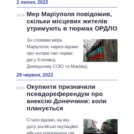
2 липня, 2022
Мер Маріуполя повідомив,
16:09
скільки місцевих жителів
утримують в тюрмах ОРДЛО
За словами мера
Маріуполя, наразі відомо
про чотири такі тюрми:
дві у Єленівці,
Донецькому СІЗО та Макіївці.
29 червня, 2022
Окупанти призначили
02:34
псевдореферендум про
анексію Донеччини: коли
планується
Стало відомо, на яку
дату російські окупаційні
війська призначили так