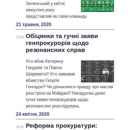
Зеленський у квітні
минулого року
представляв як свою команду.
21 травня, 2020
Обіцянки та гучні заяви
17:59
генпрокурорів щодо
резонансних справ
Хто вбив Катерину
Гандзюк та Павла
Шеремета? Хто замовив
вбивство Георгія
Гонгадзе? Чи дізнаємося правду про масові
розстріли на Майдані? Нагадуємо деякі
гучні заяви генпрокурорів щодо
резонансних розслідувань.
24 квітня, 2020
Реформа прокуратури:
18:30