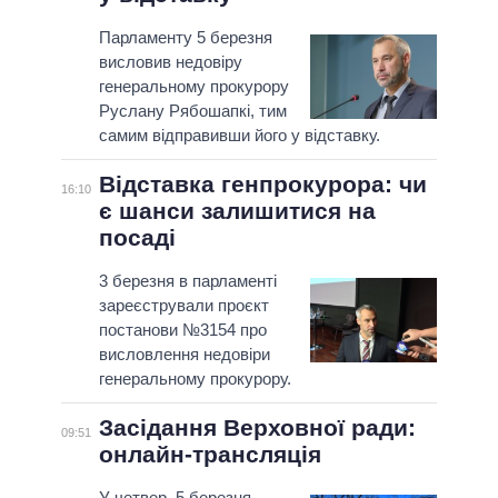
Парламенту 5 березня
висловив недовіру
генеральному прокурору
Руслану Рябошапкі, тим
самим відправивши його у відставку.
Відставка генпрокурора: чи
16:10
є шанси залишитися на
посаді
3 березня в парламенті
зареєстрували проєкт
постанови №3154 про
висловлення недовіри
генеральному прокурору.
Засідання Верховної ради:
09:51
онлайн-трансляція
У четвер, 5 березня,