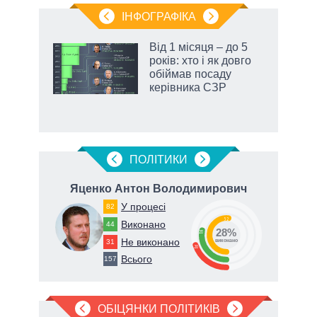
ІНФОГРАФІКА
 як
Від 1 місяця – до 5
и за
років: хто і як довго
обіймав посаду
2027-
керівника СЗР
аспі
ПОЛIТИКИ
ич
Яценко Антон Володимирович
Г
У процесі
82
52
Виконано
44
28%
28
Не виконано
31
виконано
20
Всього
157
ОБІЦЯНКИ ПОЛІТИКІВ