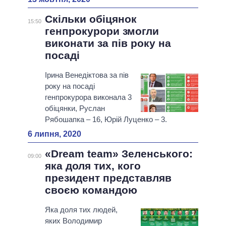
Скільки обіцянок
15:50
генпрокурори змогли
виконати за пів року на
посаді
Ірина Венедіктова за пів
року на посаді
генпрокурора виконала 3
обіцянки, Руслан
Рябошапка – 16, Юрій Луценко – 3.
6 липня, 2020
«Dream team» Зеленського:
09:00
яка доля тих, кого
президент представляв
своєю командою
Яка доля тих людей,
яких Володимир