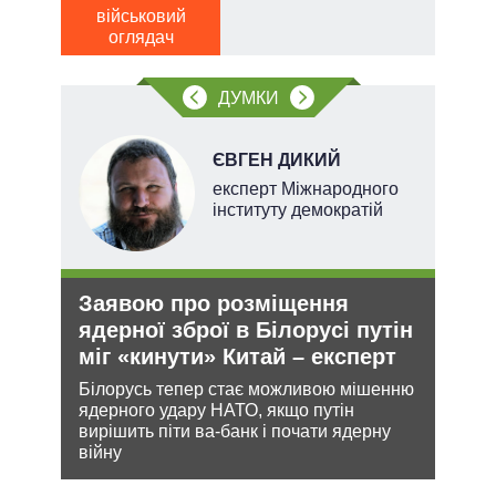
військовий
тів
оглядач
вих
ДУМКИ
.
ЄВГЕН ДИКИЙ
експерт Міжнародного
інституту демократій
Заявою про розміщення
Ане
О та
ядерної зброї в Білорусі путін
зав
міг «кинути» Китай – експерт
НА
Білорусь тепер стає можливою мішенню
Може
ядерного удару НАТО, якщо путін
анек
лютно
вирішить піти ва-банк і почати ядерну
стат
війну
спро