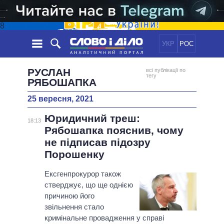
8
УКР
РОС
НОВИНИ
РУСЛАН
всі публікації по
тегу
РЯБОШАПКА
ОБIЦЯНКИ
СТРІЧКА
ПОЛІТИКА
25 вересня, 2021
ПОДІЇ
ЕКОНОМІКА
ПОЛIТИКИ
Юридичний треш:
18:13
СТАТТІ
СУСПІЛЬСТВО
Рябошапка пояснив, чому
ІНФОГРАФІКА
ДУМКИ
СВІТ
УСІ ПОЛІТИКИ
не підписав підозру
ОГЛЯДИ
ПРЕЗИДЕНТ І ОФІС
Порошенку
ВІДЕО
ДАЙДЖЕСТИ
ВЕРХОВНА РАДА
Ексгенпрокурор також
ПІДТРИМАТИ
КАБІНЕТ МІНІСТРІВ
стверджує, що ще однією
ГОЛОВИ ОБЛАДМІНІСТРАЦІЙ
причиною його
ПОРІВНЯННЯ ПОЛІТИКІВ
звільнення стало
МЕРИ МІСТ
кримінальне провадження у справі