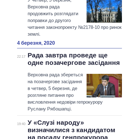
Верховна рада
продовжить розглядати
поправки до другого
читання законопроекту №2178-10 про ринок
землі.
4 березня, 2020
Рада завтра проведе ще
22:17
одне позачергове засідання
Верховна рада збереться
на позачергове засідання
в четвер, 5 березня, де
розгляне питання про
висловлення недовіри гепрокурору
Руслану Рябошапці.
У «Слузі народу»
19:40
визначилися з кандидатом
на посаду генпрокурора