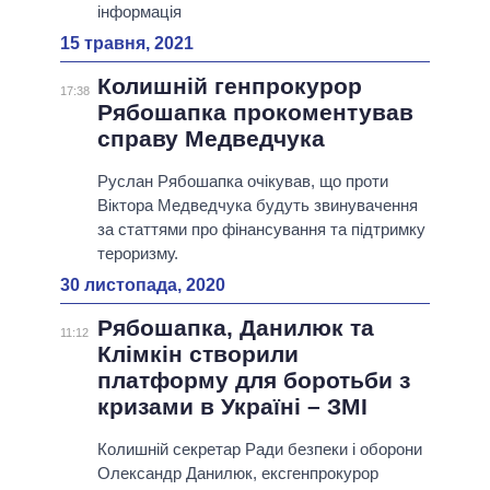
інформація
15 травня, 2021
Колишній генпрокурор
17:38
Рябошапка прокоментував
справу Медведчука
Руслан Рябошапка очікував, що проти
Віктора Медведчука будуть звинувачення
за статтями про фінансування та підтримку
тероризму.
30 листопада, 2020
Рябошапка, Данилюк та
11:12
Клімкін створили
платформу для боротьби з
кризами в Україні – ЗМІ
Колишній секретар Ради безпеки і оборони
Олександр Данилюк, ексгенпрокурор