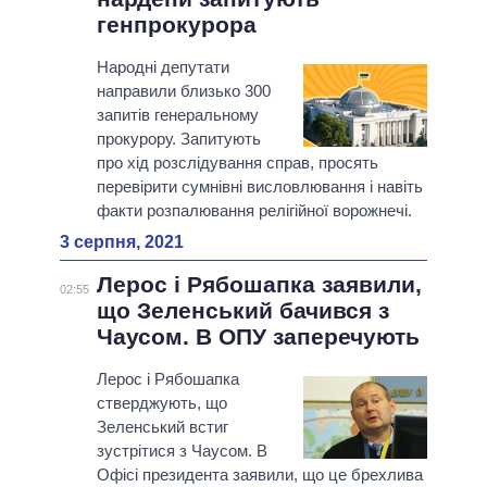
генпрокурора
Народні депутати
направили близько 300
запитів генеральному
прокурору. Запитують
про хід розслідування справ, просять
перевірити сумнівні висловлювання і навіть
факти розпалювання релігійної ворожнечі.
3 серпня, 2021
Лерос і Рябошапка заявили,
02:55
що Зеленський бачився з
Чаусом. В ОПУ заперечують
Лерос і Рябошапка
стверджують, що
Зеленський встиг
зустрітися з Чаусом. В
Офісі президента заявили, що це брехлива