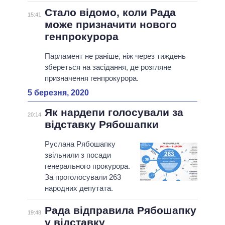
Стало відомо, коли Рада
15:41
може призначити нового
генпрокурора
Парламент не раніше, ніж через тиждень
збереться на засідання, де розгляне
призначення генпрокурора.
5 березня, 2020
Як нардепи голосували за
20:14
відставку Рябошапки
Руслана Рябошапку
звільнили з посади
генерального прокурора.
За проголосували 263
народних депутата.
Рада відправила Рябошапку
19:48
у відставку