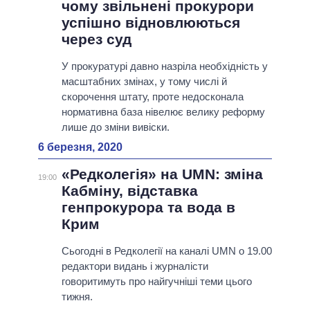
чому звільнені прокурори
успішно відновлюються
через суд
У прокуратурі давно назріла необхідність у
масштабних змінах, у тому числі й
скорочення штату, проте недосконала
нормативна база нівелює велику реформу
лише до зміни вивіски.
6 березня, 2020
«Редколегія» на UMN: зміна
19:00
Кабміну, відставка
генпрокурора та вода в
Крим
Сьогодні в Редколегії на каналі UMN о 19.00
редактори видань і журналісти
говоритимуть про найгучніші теми цього
тижня.