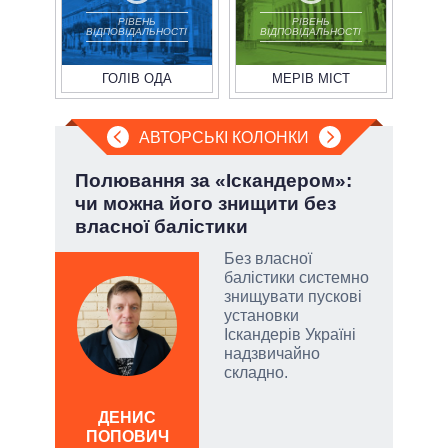
РІВЕНЬ
РІВЕНЬ
ВІДПОВІДАЛЬНОСТІ
ВІДПОВІДАЛЬНОСТІ
ГОЛІВ ОДА
МЕРІВ МІСТ
АВТОРСЬКІ КОЛОНКИ
ва
Полювання за «Іскандером»:
Зел
?
чи можна його знищити без
Кол
власної балістики
РНБО
Без власної
і»,
балістики системно
знищувати пускові
установки
Іскандерів Україні
надзвичайно
и,
складно.
ЛЕОН
ДЕНИС
по
ів:
ПОПОВИЧ
о