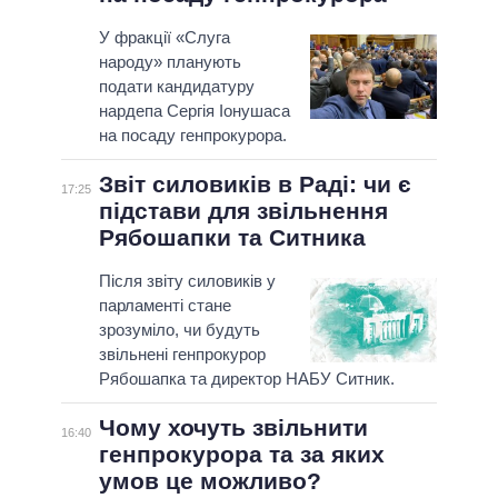
У фракції «Слуга
народу» планують
подати кандидатуру
нардепа Сергія Іонушаса
на посаду генпрокурора.
Звіт силовиків в Раді: чи є
17:25
підстави для звільнення
Рябошапки та Ситника
Після звіту силовиків у
парламенті стане
зрозуміло, чи будуть
звільнені генпрокурор
Рябошапка та директор НАБУ Ситник.
Чому хочуть звільнити
16:40
генпрокурора та за яких
умов це можливо?