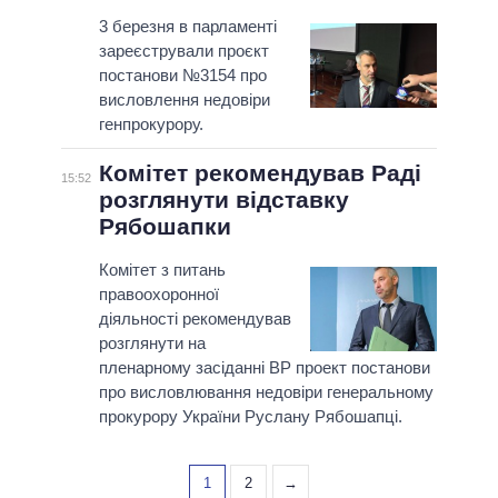
3 березня в парламенті
зареєстрували проєкт
постанови №3154 про
висловлення недовіри
генпрокурору.
Комітет рекомендував Раді
15:52
розглянути відставку
Рябошапки
Комітет з питань
правоохоронної
діяльності рекомендував
розглянути на
пленарному засіданні ВР проект постанови
про висловлювання недовіри генеральному
прокурору України Руслану Рябошапці.
1
2
→