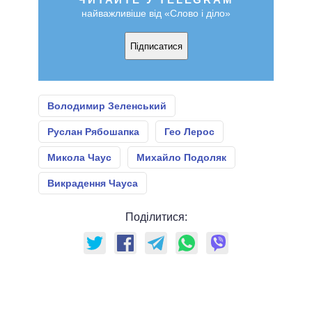
найважливіше від «Слово і діло»
Підписатися
Володимир Зеленський
Руслан Рябошапка
Гео Лерос
Микола Чаус
Михайло Подоляк
Викрадення Чауса
Поділитися: