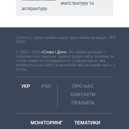
магістратуру та
аспірантуру
Cуб'єкт у сфері онлайн-медіа. Ідентифікатор медіа – R40-
05063
© 2009—2026
«Слово і Діло»
.
Всі права захищені і
охороняються законом. Адміністрація сайту залишає за
собою право не погоджуватися з інформацією, яка
публікується на сайті, власниками або авторами якої є треті
особи.
УКР
РОС
ПРО НАС
КОНТАКТИ
ПРАВИЛА
МОНІТОРИНГ
ТЕМАТИКИ