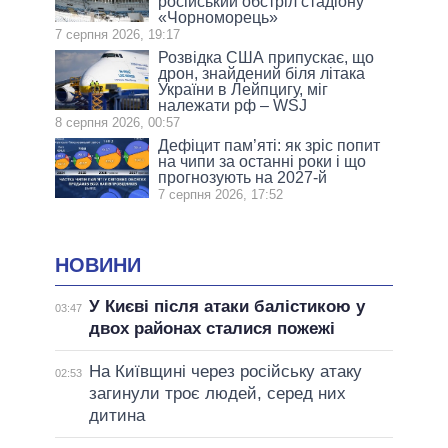
російський обстріл стадіону
«Чорноморець»
7 серпня 2026, 19:17
Розвідка США припускає, що
дрон, знайдений біля літака
України в Лейпцигу, міг
належати рф – WSJ
8 серпня 2026, 00:57
Дефіцит пам’яті: як зріс попит
на чипи за останні роки і що
прогнозують на 2027-й
7 серпня 2026, 17:52
НОВИНИ
У Києві після атаки балістикою у
03:47
двох районах сталися пожежі
На Київщині через російську атаку
02:53
загинули троє людей, серед них
дитина