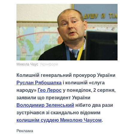
Микола Чаус
Укрінформ
Колишній генеральний прокурор України
Руслан Рябошапка
і колишній «слуга
народу»
Гео Лерос
у понеділок, 2 серпня,
заявили що президент України
Володимир Зеленський
нібито два рази
зустрічався зі скандально відомим
колишнім суддею Миколою Чаусом
.