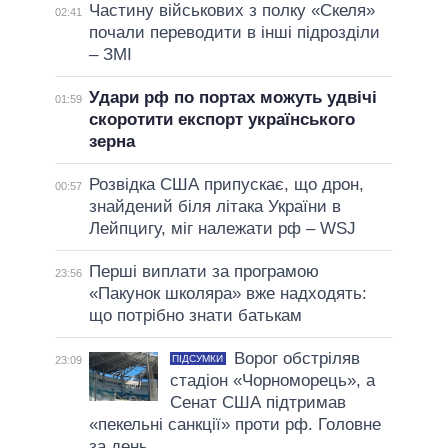
Частину військових з полку «Скеля»
02:41
почали переводити в інші підрозділи
– ЗМІ
Удари рф по портах можуть удвічі
01:59
скоротити експорт українського
зерна
Розвідка США припускає, що дрон,
00:57
знайдений біля літака України в
Лейпцигу, міг належати рф – WSJ
Перші виплати за програмою
23:56
«Пакунок школяра» вже надходять:
що потрібно знати батькам
Ворог обстріляв
ПІДСУМКИ
23:09
стадіон «Чорноморець», а
Сенат США підтримав
«пекельні санкції» проти рф. Головне
за день