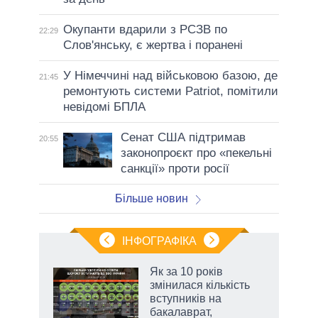
Окупанти вдарили з РСЗВ по
22:29
Слов'янську, є жертва і поранені
У Німеччині над військовою базою, де
21:45
ремонтують системи Patriot, помітили
невідомі БПЛА
Сенат США підтримав
20:55
законопроєкт про «пекельні
санкції» проти росії
Більше новин
ІНФОГРАФІКА
 як
Як за 10 років
и за
змінилася кількість
вступників на
2027-
бакалаврат,