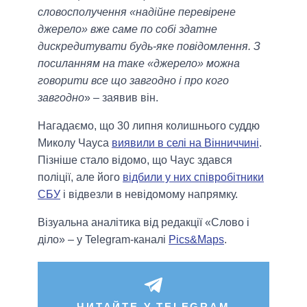
словосполучення «надійне перевірене
джерело» вже саме по собі здатне
дискредитувати будь-яке повідомлення. З
посиланням на таке «джерело» можна
говорити все що завгодно і про кого
завгодно
» – заявив він.
Нагадаємо, що 30 липня колишнього суддю
Миколу Чауса
виявили в селі на Вінниччині
.
Пізніше стало відомо, що Чаус здався
поліції, але його
відбили у них співробітники
СБУ
і відвезли в невідомому напрямку.
Візуальна аналітика від редакції «Слово і
діло» – у Telegram-каналі
Pics&Maps
.
ЧИТАЙТЕ У TELEGRAM