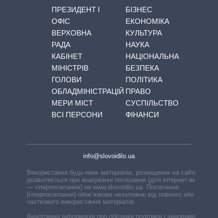
ПРЕЗИДЕНТ І
БІЗНЕС
ОФІС
ЕКОНОМІКА
ВЕРХОВНА
КУЛЬТУРА
РАДА
НАУКА
КАБІНЕТ
НАЦІОНАЛЬНА
МІНІСТРІВ
БЕЗПЕКА
ГОЛОВИ
ПОЛІТИКА
ОБЛАДМІНІСТРАЦІЙ
ПРАВО
МЕРИ МІСТ
СУСПІЛЬСТВО
ВСІ ПЕРСОНИ
ФІНАНСИ
info@slovoidilo.ua
Використання будь-яких матеріалів, розміщених на сайті,
дозволяється при вказуванні посилання (для інтернет-видань
— гіперпосилання) на www.slovoidilo.ua. Посилання
(гіперпосилання) обов’язкове незалежно від повного або
часткового використання матеріалів.
Аналітична інформація про обіцянки політиків і чиновників,