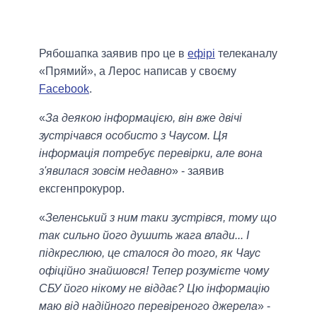
Рябошапка заявив про це в
ефірі
телеканалу
«Прямий», а Лерос написав у своєму
Facebook
.
«
За деякою інформацією, він вже двічі
зустрічався особисто з Чаусом. Ця
інформація потребує перевірки, але вона
з'явилася зовсім недавно
» - заявив
ексгенпрокурор.
«
Зеленський з ним таки зустрівся, тому що
так сильно його душить жага влади... І
підкреслюю, це сталося до того, як Чаус
офіційно знайшовся! Тепер розумієте чому
СБУ його нікому не віддає? Цю інформацію
маю від надійного перевіреного джерела
» -