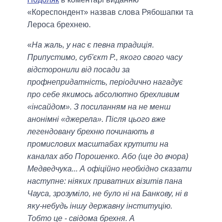
«Кореспондент» назвав слова Рябошапки та
Лероса брехнею.
«
На жаль, у нас є певна традиція.
Припустимо, суб'єкт Р., якого свого часу
відсторонили від посади за
профнепридатність, періодично нагадує
про себе якимось абсолютно брехливим
«інсайдом». З посиланням на не менш
анонімні «джерела». Після цього вже
легендовану брехню починають в
промислових масштабах крутити на
каналах або Порошенко. Або (ще до вчора)
Медведчука... А офіційно необхідно сказати
наступне: ніяких приватних візитів пана
Чауса, зрозуміло, не було ні на Банкову, ні в
яку-небудь іншу державну інституцію.
Тобто це - свідома брехня. А