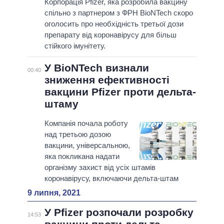
Корпорація Pfizer, яка розробила вакцину
спільно з партнером з ФРН BioNTech скоро
оголосить про необхідність третьої дози
препарату від коронавірусу для більш
стійкого імунітету.
У BioNTech визнали
00:40
зниження ефективності
вакцини Pfizer проти дельта-
штаму
Компанія почала роботу
над третьою дозою
вакцини, універсальною,
яка покликана надати
організму захист від усіх штамів
коронавірусу, включаючи дельта-штам
9 липня, 2021
У Pfizer розпочали розробку
14:53