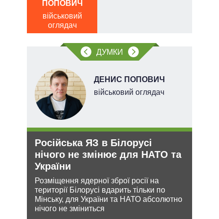
ПОПОВИЧ
о
військовий
тів
оглядач
вих
ДУМКИ
.
ДЕНИС ПОПОВИЧ
х
військовий оглядач
Російська ЯЗ в Білорусі
Зая
и рф
нічого не змінює для НАТО та
яде
України
міг
Розміщення ядерної зброї росії на
Біло
 цей
території Білорусі вдарить тільки по
ядер
Мінську, для України та НАТО абсолютно
виріш
нічого не зміниться
війну