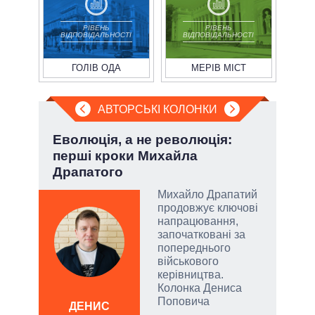
РІВЕНЬ
РІВЕНЬ
ВІДПОВІДАЛЬНОСТІ
ВІДПОВІДАЛЬНОСТІ
ГОЛІВ ОДА
МЕРІВ МІСТ
АВТОРСЬКІ КОЛОНКИ
ва
Еволюція, а не революція:
Лип
?
перші кроки Михайла
Кол
Драпатого
РНБО
Михайло Драпатий
і»,
продовжує ключові
напрацювання,
започатковані за
попереднього
військового
и,
керівництва.
Колонка Дениса
ЛЕОН
Поповича
ДЕНИС
по
ів: