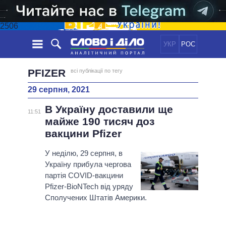
2506
УКР
РОС
НОВИНИ
PFIZER
всі публікації по тегу
29 серпня, 2021
ОБIЦЯНКИ
СТРІЧКА
ПОЛІТИКА
В Україну доставили ще
ПОДІЇ
ЕКОНОМІКА
11:51
ПОЛIТИКИ
майже 190 тисяч доз
СТАТТІ
СУСПІЛЬСТВО
вакцини Pfizer
ІНФОГРАФІКА
ДУМКИ
СВІТ
УСІ ПОЛІТИКИ
ОГЛЯДИ
У неділю, 29 серпня, в
ПРЕЗИДЕНТ І ОФІС
ВІДЕО
Україну прибула чергова
ДАЙДЖЕСТИ
ВЕРХОВНА РАДА
партія COVID-вакцини
ПІДТРИМАТИ
КАБІНЕТ МІНІСТРІВ
Pfizer-BioNTech від уряду
ГОЛОВИ ОБЛАДМІНІСТРАЦІЙ
Сполучених Штатів Америки.
ПОРІВНЯННЯ ПОЛІТИКІВ
МЕРИ МІСТ