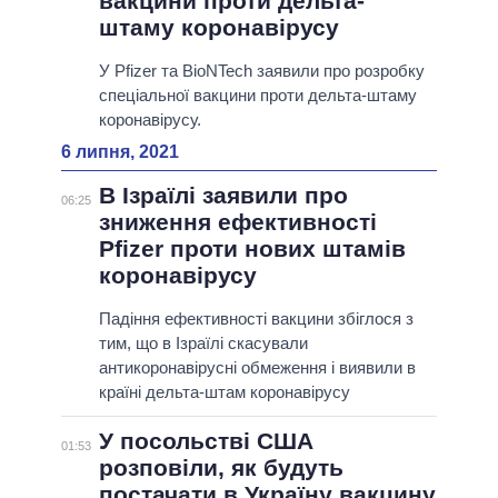
вакцини проти дельта-
штаму коронавірусу
У Pfizer та BioNTech заявили про розробку
спеціальної вакцини проти дельта-штаму
коронавірусу.
6 липня, 2021
В Ізраїлі заявили про
06:25
зниження ефективності
Pfizer проти нових штамів
коронавірусу
Падіння ефективності вакцини збіглося з
тим, що в Ізраїлі скасували
антикоронавірусні обмеження і виявили в
країні дельта-штам коронавірусу
У посольстві США
01:53
розповіли, як будуть
постачати в Україну вакцину