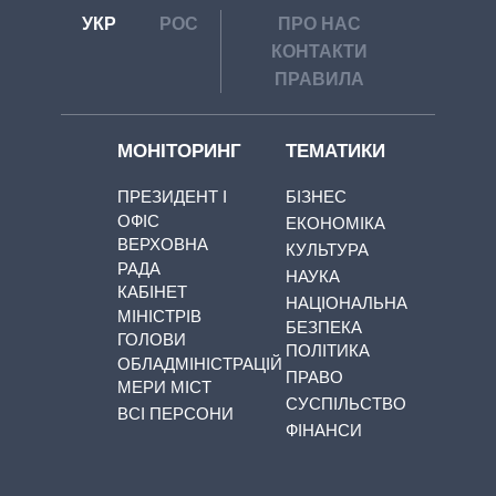
УКР
РОС
ПРО НАС
КОНТАКТИ
ПРАВИЛА
МОНІТОРИНГ
ТЕМАТИКИ
ПРЕЗИДЕНТ І
БІЗНЕС
ОФІС
ЕКОНОМІКА
ВЕРХОВНА
КУЛЬТУРА
РАДА
НАУКА
КАБІНЕТ
НАЦІОНАЛЬНА
МІНІСТРІВ
БЕЗПЕКА
ГОЛОВИ
ПОЛІТИКА
ОБЛАДМІНІСТРАЦІЙ
ПРАВО
МЕРИ МІСТ
СУСПІЛЬСТВО
ВСІ ПЕРСОНИ
ФІНАНСИ