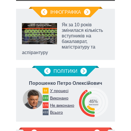
ІНФОГРАФІКА
жет
Як за 10 років
змінилася кількість
ків
вступників на
бакалаврат,
магістратуру та
аспірантуру
ПОЛIТИКИ
ич
Порошенко Петро Олексійович
Ти
У процесі
64
41
45
65
Виконано
193
45%
Не виконано
176
виконано
14
Всього
433