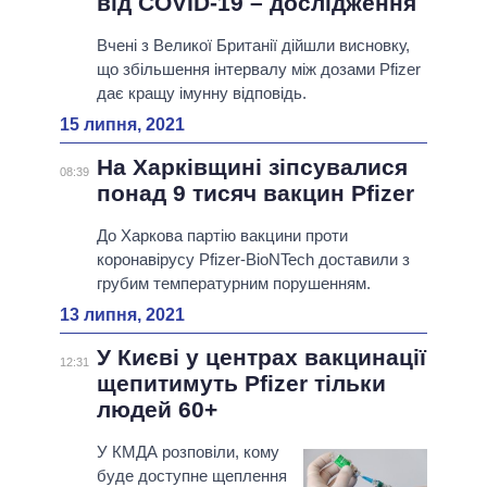
від COVID-19 – дослідження
Вчені з Великої Британії дійшли висновку,
що збільшення інтервалу між дозами Pfizer
дає кращу імунну відповідь.
15 липня, 2021
На Харківщині зіпсувалися
08:39
понад 9 тисяч вакцин Pfizer
До Харкова партію вакцини проти
коронавірусу Pfizer-BioNTech доставили з
грубим температурним порушенням.
13 липня, 2021
У Києві у центрах вакцинації
12:31
щепитимуть Pfizer тільки
людей 60+
У КМДА розповіли, кому
буде доступне щеплення