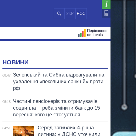
УКР
РОС
Порівняння
політиків
ЦІЙ
МЕРИ МІСТ
ВСІ ПЕРСОНИ
НОВИНИ
Зеленський та Сибіга відреагували на
08:47
ухвалення «пекельних санкцій» проти
рф
Частині пенсіонерів та отримувачів
05:15
соцвиплат треба змінити банк до 15
вересня: кого це стосується
Серед загиблих 4-річна
04:51
дитина: у ДСНС уточнили