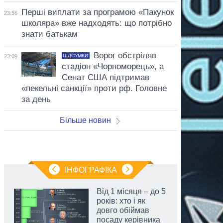
Перші виплати за програмою «Пакунок
23:56
школяра» вже надходять: що потрібно
знати батькам
Ворог обстріляв
ПІДСУМКИ
23:09
стадіон «Чорноморець», а
Сенат США підтримав
«пекельні санкції» проти рф. Головне
за день
Більше новин
ІНФОГРАФІКА
Від 1 місяця – до 5
років: хто і як
довго обіймав
посаду керівника