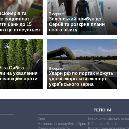
нсіонерів та
7 серпня
ів соцвиплат
Зеленський прибув до
ити банк до 15
Сербії та розкрив плани
ого це стосується
свого візиту
 та Сибіга
8 серпня
ли на ухвалення
Удари рф по портах можуть
 санкцій» проти
удвічі скоротити експорт
українського зерна
РЕГІОНИ
Київ
Івано-Франківська обл
Автономна республіка Крим
Київська область
Вінницька область
Кіровоградська област