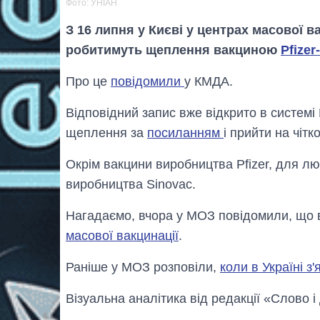
Фото: УНІАН
З 16 липня у Києві у центрах масової 
робитимуть щеплення вакциною
Pfize
Про це
повідомили
у КМДА.
Відповідний запис вже відкрито в системі
щеплення за
посиланням
і прийти на чітк
Окрім вакцини виробництва Pfizer, для л
виробництва Sinovac.
Нагадаємо, вчора у МОЗ повідомили, що в
масової вакцинації
.
Раніше у МОЗ розповіли,
коли в Україні з
Візуальна аналітика від редакції «Слово і