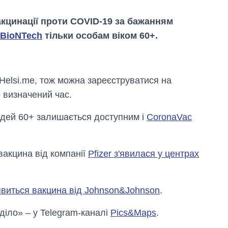
вакцинації проти COVID-19 за бажанням
r-BioNTech
тільки особам віком 60+.
 Helsi.me, тож можна зареєструватися на
о визначений час.
юдей 60+ залишається доступним і
CoronaVac
акцина від компанії
Pfizer з'явилася у центрах
'явиться вакцина від Johnson&Johnson
.
Вісім масованих
ударів по Україні
 діло» – у Telegram-каналі
Pics&Maps
.
за літо: Київ та
область стали