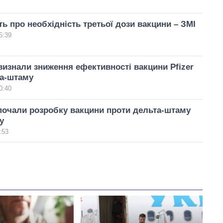
ить про необхідність третьої дози вакцини – ЗМІ
5:39
визнали зниження ефективності вакцини Pfizer
та-штаму
0:40
зпочали розробку вакцини проти дельта-штаму
у
:53