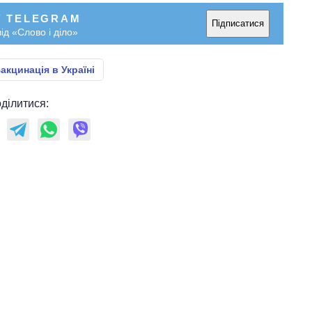
головною ціллю
У TELEGRAM
рф
Підписатися
ід «Слово і діло»
акцинація в Україні
ділитися: