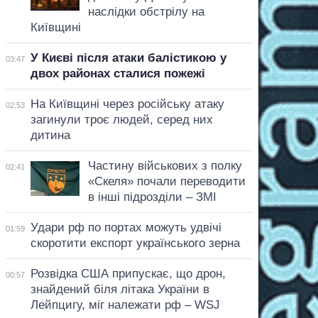
наслідки обстрілу на
Київщині
У Києві після атаки балістикою у
03:47
двох районах сталися пожежі
На Київщині через російську атаку
02:53
загинули троє людей, серед них
дитина
Частину військових з полку
02:41
«Скеля» почали переводити
в інші підрозділи – ЗМІ
Удари рф по портах можуть удвічі
01:59
скоротити експорт українського зерна
Розвідка США припускає, що дрон,
00:57
знайдений біля літака України в
Лейпцигу, міг належати рф – WSJ