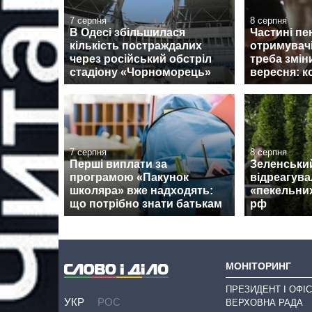
7 серпня
8 серпня
В Одесі збільшилася
Частині пе
кількість постраждалих
отримувач
через російський обстріл
треба змін
стадіону «Чорноморець»
вересня: к
7 серпня
8 серпня
Перші виплати за
Зеленський
програмою «Пакунок
відреагува
школяра» вже надходять:
«пекельних
що потрібно знати батькам
рф
МОНІТОРИНГ
ПРЕЗИДЕНТ І ОФІС
УКР
РОС
ВЕРХОВНА РАДА