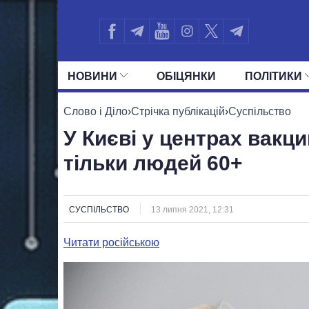
НОВИНИ
ОБIЦЯНКИ
ПОЛIТИКИ
УСІ ПОЛІТИКИ
ПРЕЗИДЕНТ І ОФ
Слово і Діло
›
Стрічка публікацій
›
Суспільство
У Києві у центрах вакци
тільки людей 60+
СУСПІЛЬСТВО
13 липня 2021, 12:31
Читати російською