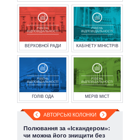
РІВЕНЬ
РІВЕНЬ
ВІДПОВІДАЛЬНОСТІ
ВІДПОВІДАЛЬНОСТІ
ВЕРХОВНОЇ РАДИ
КАБІНЕТУ МІНІСТРІВ
РІВЕНЬ
РІВЕНЬ
ВІДПОВІДАЛЬНОСТІ
ВІДПОВІДАЛЬНОСТІ
ГОЛІВ ОДА
МЕРІВ МІСТ
АВТОРСЬКІ КОЛОНКИ
Полювання за «Іскандером»:
П'я
чи можна його знищити без
Укр