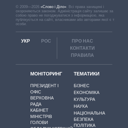
© 2009—2026
«Слово і Діло»
.
Всі права захищені і
охороняються законом. Адміністрація сайту залишає за
собою право не погоджуватися з інформацією, яка
публікується на сайті, власниками або авторами якої є треті
особи.
УКР
РОС
ПРО НАС
КОНТАКТИ
ПРАВИЛА
МОНІТОРИНГ
ТЕМАТИКИ
ПРЕЗИДЕНТ І
БІЗНЕС
ОФІС
ЕКОНОМІКА
ВЕРХОВНА
КУЛЬТУРА
РАДА
НАУКА
КАБІНЕТ
НАЦІОНАЛЬНА
МІНІСТРІВ
БЕЗПЕКА
ГОЛОВИ
ПОЛІТИКА