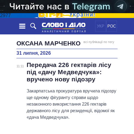
2977
УКР
РОС
НОВИНИ
ОКСАНА МАРЧЕНКО
всі публікації по тегу
31 липня, 2026
ОБIЦЯНКИ
СТРІЧКА
ПОЛІТИКА
Передача 226 гектарів лісу
ПОДІЇ
ЕКОНОМІКА
11:11
ПОЛIТИКИ
під «дачу Медведчука»:
СТАТТІ
СУСПІЛЬСТВО
вручено нову підозру
ІНФОГРАФІКА
ДУМКИ
СВІТ
УСІ ПОЛІТИКИ
ОГЛЯДИ
Закарпатська прокуратура вручила підозру
ПРЕЗИДЕНТ І ОФІС
ВІДЕО
ще одному фігуранту справи щодо
ДАЙДЖЕСТИ
ВЕРХОВНА РАДА
незаконного використання 226 гектарів
ПІДТРИМАТИ
КАБІНЕТ МІНІСТРІВ
державного лісу для резиденції, відомої як
ГОЛОВИ ОБЛАДМІНІСТРАЦІЙ
«дача Медведчука».
ПОРІВНЯННЯ ПОЛІТИКІВ
МЕРИ МІСТ