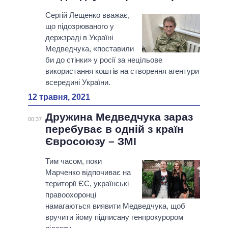
Сергій Лещенко вважає,
що підозрюваного у
держзраді в Україні
Медведчука, «поставили
би до стінки» у росії за нецільове
використання коштів на створення агентури
всередині України.
12 травня, 2021
Дружина Медведчука зараз
00:37
перебуває в одній з країн
Євросоюзу – ЗМІ
Тим часом, поки
Марченко відпочиває на
території ЄС, українські
правоохоронці
намагаються виявити Медведчука, щоб
вручити йому підписану генпрокурором