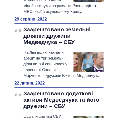
мільйонні суми на рахунки Росгвардії та
МВС росії в окупованому Криму.
29 серпня, 2022
Заарештовано земельні
18:55
ділянки дружини
Медведчука – СБУ
На Львівщині наклали
арешт на три земельні
ділянки, які опинилися у
власності Оксани
Марченко – дружини Віктора Медведчука.
22 липня, 2022
Заарештовано додаткові
16:16
активи Медведчука та його
дружини – СБУ
Суд з ініціативи СБУ