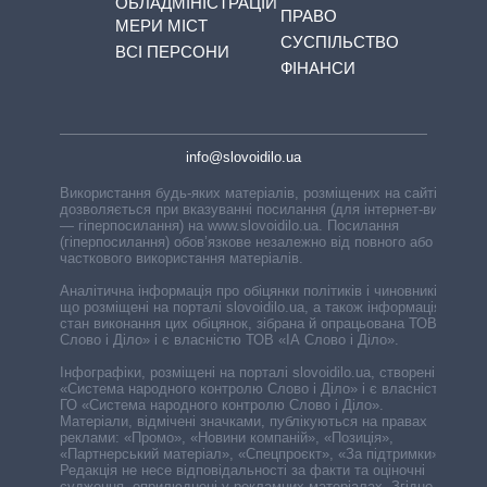
ОБЛАДМІНІСТРАЦІЙ
ПРАВО
МЕРИ МІСТ
СУСПІЛЬСТВО
ВСІ ПЕРСОНИ
ФІНАНСИ
info@slovoidilo.ua
Використання будь-яких матеріалів, розміщених на сайті,
дозволяється при вказуванні посилання (для інтернет-видань
— гіперпосилання) на www.slovoidilo.ua. Посилання
(гіперпосилання) обов’язкове незалежно від повного або
часткового використання матеріалів.
Аналітична інформація про обіцянки політиків і чиновників,
що розміщені на порталі slovoidilo.ua, а також інформація про
стан виконання цих обіцянок, зібрана й опрацьована ТОВ «ІА
Слово і Діло» і є власністю ТОВ «ІА Слово і Діло».
Інфографіки, розміщені на порталі slovoidilo.ua, створені ГО
«Система народного контролю Слово і Діло» і є власністю
ГО «Система народного контролю Слово і Діло».
Матеріали, відмічені значками, публікуються на правах
реклами: «Промо», «Новини компаній», «Позиція»,
«Партнерський матеріал», «Спецпроєкт», «За підтримки».
Редакція не несе відповідальності за факти та оціночні
судження, оприлюднені у рекламних матеріалах. Згідно з