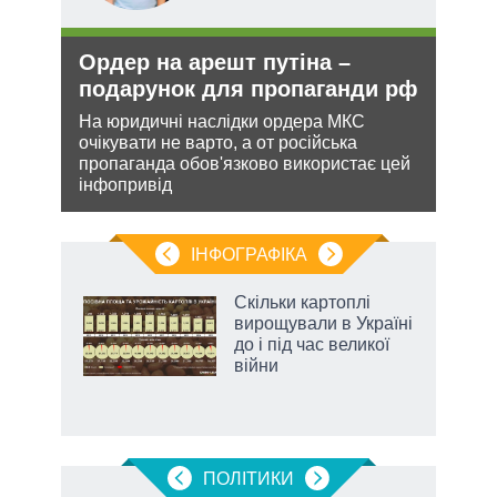
Ордер на арешт путіна –
Зая
подарунок для пропаганди рф
яде
міг
На юридичні наслідки ордера МКС
очікувати не варто, а от російська
и з
Біло
пропаганда обов'язково використає цей
же
ядер
інфопривід
виріш
війну
ІНФОГРАФІКА
Скільки картоплі
ть
вирощували в Україні
до і під час великої
війни
ПОЛIТИКИ