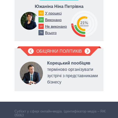
ич
Южаніна Ніна Петрівна
У процесі
42
55
Виконано
16
21%
24
Не виконано
18
виконано
21
Всього
76
ОБІЦЯНКИ ПОЛІТИКІВ
в
Корецький пообіцяв
терміново організувати
до
зустрічі з представниками
бізнесу
голо
Cуб'єкт у сфері онлайн-медіа. Ідентифікатор медіа – R40-
05063