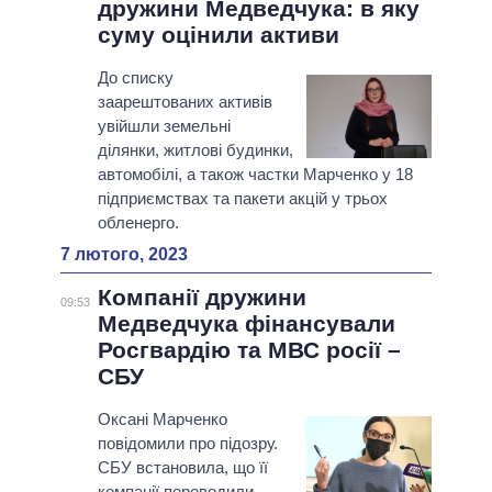
дружини Медведчука: в яку
суму оцінили активи
До списку
заарештованих активів
увійшли земельні
ділянки, житлові будинки,
автомобілі, а також частки Марченко у 18
підприємствах та пакети акцій у трьох
обленерго.
7 лютого, 2023
Компанії дружини
09:53
Медведчука фінансували
Росгвардію та МВС росії –
СБУ
Оксані Марченко
повідомили про підозру.
СБУ встановила, що її
компанії переводили