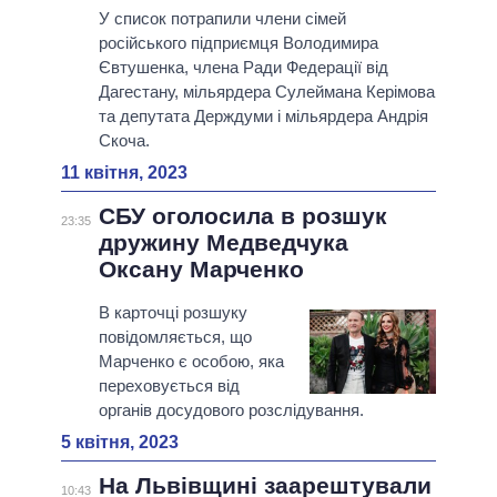
У список потрапили члени сімей
російського підприємця Володимира
Євтушенка, члена Ради Федерації від
Дагестану, мільярдера Сулеймана Керімова
та депутата Держдуми і мільярдера Андрія
Скоча.
11 квітня, 2023
СБУ оголосила в розшук
23:35
дружину Медведчука
Оксану Марченко
В карточці розшуку
повідомляється, що
Марченко є особою, яка
переховується від
органів досудового розслідування.
5 квітня, 2023
На Львівщині заарештували
10:43