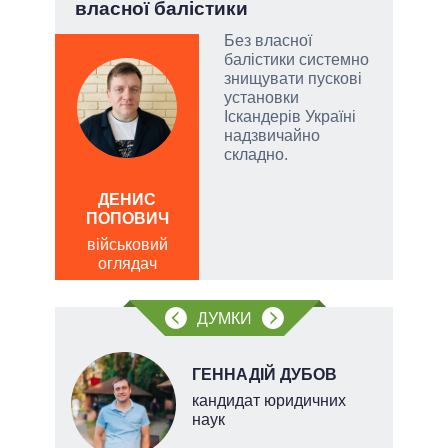
власної балістики
атий
Без власної
чові
балістики системно
,
знищувати пускові
за
установки
Іскандерів Україні
надзвичайно
складно.
а
ОЛ
Р
ДЕНИС
ПОПОВИЧ
по
о
військовий
оглядач
ДУМКИ
ГЕННАДІЙ ДУБОВ
кандидат юридичних
наук