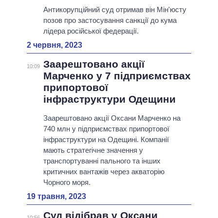
Антикорупційний суд отримав він Мін'юсту
позов про застосування санкції до кума
лідера російської федерації.
2 червня, 2023
Заарештовано акції
10:09
Марченко у 7 підприємствах
припортової
інфраструктури Одещини
Заарештовано акції Оксани Марченко на
740 млн у підприємствах припортової
інфраструктури на Одещині. Компанії
мають стратегічне значення у
транспортуванні пального та інших
критичних вантажів через акваторію
Чорного моря.
19 травня, 2023
Суд відібрав у Оксани
10:56