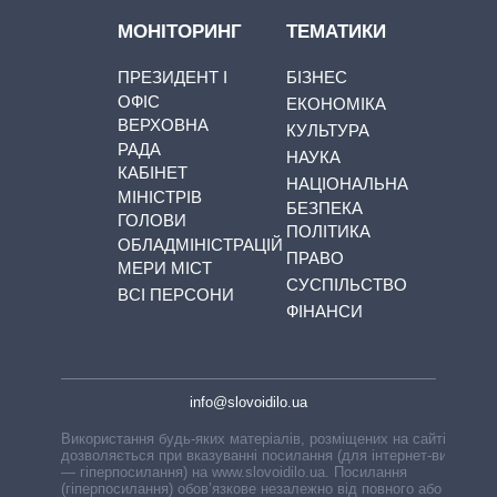
МОНІТОРИНГ
ТЕМАТИКИ
ПРЕЗИДЕНТ І
БІЗНЕС
ОФІС
ЕКОНОМІКА
ВЕРХОВНА
КУЛЬТУРА
РАДА
НАУКА
КАБІНЕТ
НАЦІОНАЛЬНА
МІНІСТРІВ
БЕЗПЕКА
ГОЛОВИ
ПОЛІТИКА
ОБЛАДМІНІСТРАЦІЙ
ПРАВО
МЕРИ МІСТ
СУСПІЛЬСТВО
ВСІ ПЕРСОНИ
ФІНАНСИ
info@slovoidilo.ua
Використання будь-яких матеріалів, розміщених на сайті,
дозволяється при вказуванні посилання (для інтернет-видань
— гіперпосилання) на www.slovoidilo.ua. Посилання
(гіперпосилання) обов’язкове незалежно від повного або