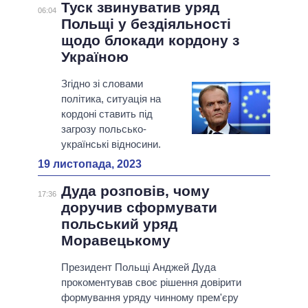
Туск звинуватив уряд
06:04
Польщі у бездіяльності
щодо блокади кордону з
Україною
Згідно зі словами
політика, ситуація на
кордоні ставить під
загрозу польсько-
українські відносини.
19 листопада, 2023
Дуда розповів, чому
17:36
доручив сформувати
польський уряд
Моравецькому
Президент Польщі Анджей Дуда
прокоментував своє рішення довірити
формування уряду чинному прем'єру