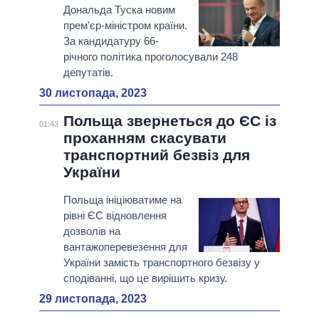
Дональда Туска новим
прем'єр-міністром країни.
За кандидатуру 66-
річного політика проголосували 248
депутатів.
30 листопада, 2023
Польща звернеться до ЄС із
01:43
проханням скасувати
транспортний безвіз для
України
Польща ініціюватиме на
рівні ЄС відновлення
дозволів на
вантажоперевезення для
України замість транспортного безвізу у
сподіванні, що це вирішить кризу.
29 листопада, 2023