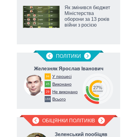
 5
Як змінився бюджет
вго
Міністерства
оборони за 13 років
війни з росією
ПОЛIТИКИ
вич
Железняк Ярослав Іванович
У процесі
94
56
Виконано
45
27%
27
Не виконано
29
виконано
17
Всього
168
ОБІЦЯНКИ ПОЛІТИКІВ
яв
Зеленський пообіцяв