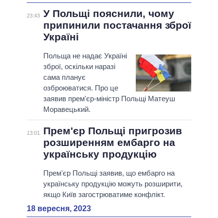
У Польщі пояснили, чому
23:43
припинили постачання зброї
Україні
Польща не надає Україні
зброї, оскільки наразі
сама планує
озброюватися. Про це
заявив прем'єр-міністр Польщі Матеуш
Моравецький.
Прем'єр Польщі пригрозив
13:01
розширенням ембарго на
українську продукцію
Прем'єр Польщі заявив, що ембарго на
українську продукцію можуть розширити,
якщо Київ загострюватиме конфлікт.
18 вересня, 2023