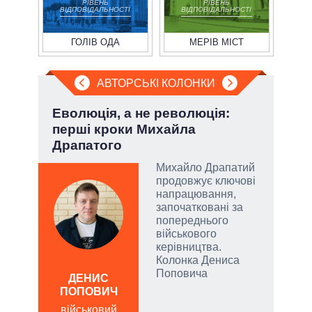
РІВЕНЬ
РІВЕНЬ
ВІДПОВІДАЛЬНОСТІ
ВІДПОВІДАЛЬНОСТІ
ГОЛІВ ОДА
МЕРІВ МІСТ
АВТОРСЬКІ КОЛОНКИ
Еволюція, а не революція:
При
перші кроки Михайла
під
Драпатого
Михайло Драпатий
огли
продовжує ключові
 на
напрацювання,
іри
започатковані за
попереднього
військового
керівництва.
Колонка Дениса
Д
Поповича
ПО
ДЕНИС
ПОПОВИЧ
ві
о
військовий