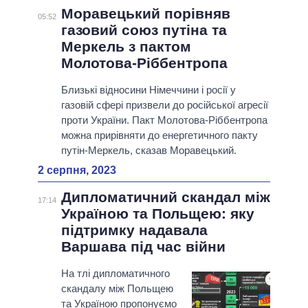
Моравецький порівняв
05:52
газовий союз путіна та
Меркель з пактом
Молотова-Ріббентропа
Близькі відносини Німеччини і росії у
газовій сфері призвели до російської агресії
проти України. Пакт Молотова-Ріббентропа
можна прирівняти до енергетичного пакту
путін-Меркель, сказав Моравецький.
2 серпня, 2023
Дипломатичний скандал між
17:14
Україною та Польщею: яку
підтримку надавала
Варшава під час війни
На тлі дипломатичного
скандалу між Польщею
та Україною пропонуємо