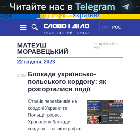
4164
УКР
РОС
НОВИНИ
МАТЕУШ
всі публікації по
тегу
МОРАВЕЦЬКИЙ
ОБIЦЯНКИ
СТРІЧКА
ПОЛІТИКА
22 грудня, 2023
ПОДІЇ
ЕКОНОМІКА
ПОЛIТИКИ
Блокада українсько-
17:00
СТАТТІ
СУСПІЛЬСТВО
польського кордону: як
ІНФОГРАФІКА
ДУМКИ
СВІТ
УСІ ПОЛІТИКИ
розгорталися події
ОГЛЯДИ
ПРЕЗИДЕНТ І ОФІС
ВІДЕО
Страйк перевізників на
ДАЙДЖЕСТИ
ВЕРХОВНА РАДА
кордоні України та
ПІДТРИМАТИ
КАБІНЕТ МІНІСТРІВ
Польщі триває.
Хронологія блокади
ГОЛОВИ ОБЛАДМІНІСТРАЦІЙ
ПОРІВНЯННЯ ПОЛІТИКІВ
кордону – на інфографіці.
МЕРИ МІСТ