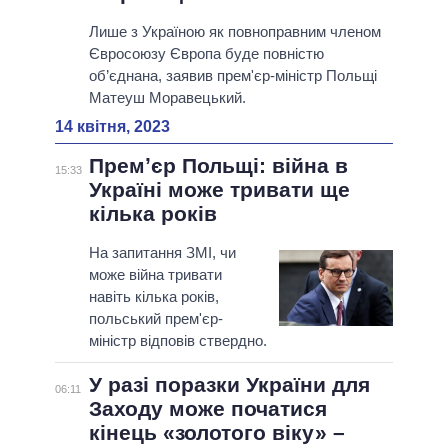
Лише з Україною як повноправним членом
Євросоюзу Європа буде повністю
об’єднана, заявив прем'єр-міністр Польщі
Матеуш Моравецький.
14 квітня, 2023
Премʼєр Польщі: війна в
15:33
Україні може тривати ще
кілька років
На запитання ЗМІ, чи
може війна тривати
навіть кілька років,
польський прем'єр-
міністр відповів ствердно.
У разі поразки України для
06:11
Заходу може початися
кінець «золотого віку» –