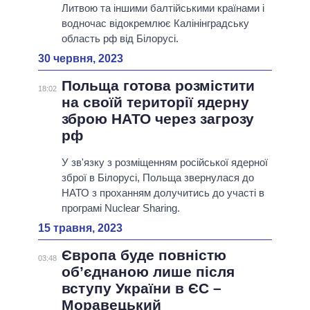
Литвою та іншими балтійськими країнами і
водночас відокремлює Калінінградську
область рф від Білорусі.
30 червня, 2023
Польща готова розмістити
18:02
на своїй території ядерну
зброю НАТО через загрозу
рф
У зв'язку з розміщенням російської ядерної
зброї в Білорусі, Польща звернулася до
НАТО з проханням долучитись до участі в
програмі Nuclear Sharing.
15 травня, 2023
Європа буде повністю
03:48
об’єднаною лише після
вступу України в ЄС –
Моравецький