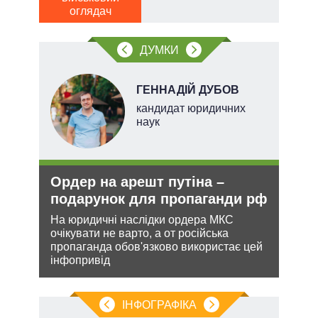
оглядач
ДУМКИ
НОВ
ГЕННАДІЙ ДУБОВ
кандидат юридичних
наук
Ордер на арешт путіна –
Рос
подарунок для пропаганди рф
ніч
Укр
На юридичні наслідки ордера МКС
очікувати не варто, а от російська
кова
Розмі
пропаганда обов'язково використає цей
ру –
терит
інфопривід
Мінс
нічог
ІНФОГРАФІКА