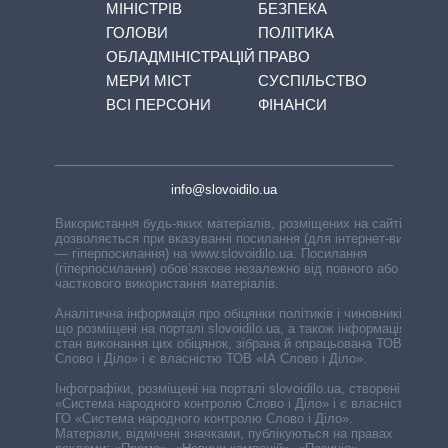
МІНІСТРІВ
БЕЗПЕКА
ГОЛОВИ
ПОЛІТИКА
ОБЛАДМІНІСТРАЦІЙ
ПРАВО
МЕРИ МІСТ
СУСПІЛЬСТВО
ВСІ ПЕРСОНИ
ФІНАНСИ
info@slovoidilo.ua
Використання будь-яких матеріалів, розміщених на сайті,
дозволяється при вказуванні посилання (для інтернет-видань
— гіперпосилання) на www.slovoidilo.ua. Посилання
(гіперпосилання) обов’язкове незалежно від повного або
часткового використання матеріалів.
Аналітична інформація про обіцянки політиків і чиновників,
що розміщені на порталі slovoidilo.ua, а також інформація про
стан виконання цих обіцянок, зібрана й опрацьована ТОВ «ІА
Слово і Діло» і є власністю ТОВ «ІА Слово і Діло».
Інфографіки, розміщені на порталі slovoidilo.ua, створені ГО
«Система народного контролю Слово і Діло» і є власністю
ГО «Система народного контролю Слово і Діло».
Матеріали, відмічені значками, публікуються на правах