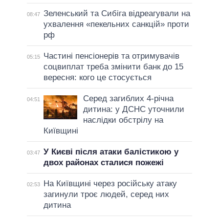
Зеленський та Сибіга відреагували на
08:47
ухвалення «пекельних санкцій» проти
рф
Частині пенсіонерів та отримувачів
05:15
соцвиплат треба змінити банк до 15
вересня: кого це стосується
Серед загиблих 4-річна
04:51
дитина: у ДСНС уточнили
наслідки обстрілу на
Київщині
У Києві після атаки балістикою у
03:47
двох районах сталися пожежі
На Київщині через російську атаку
02:53
загинули троє людей, серед них
дитина