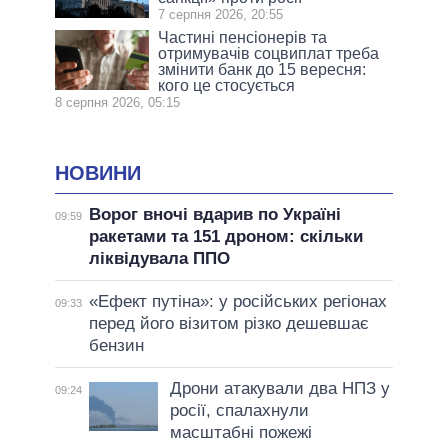
7 серпня 2026, 20:55
Частині пенсіонерів та
отримувачів соцвиплат треба
змінити банк до 15 вересня:
кого це стосується
8 серпня 2026, 05:15
НОВИНИ
Ворог вночі вдарив по Україні
09:59
ракетами та 151 дроном: скільки
ліквідувала ППО
«Ефект путіна»: у російських регіонах
09:33
перед його візитом різко дешевшає
бензин
Дрони атакували два НПЗ у
09:24
росії, спалахнули
масштабні пожежі