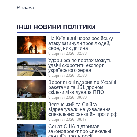
ІНШІ НОВИНИ ПОЛІТИКИ
На Київщині через російську
атаку загинули троє людей,
серед них дитина
8 серпня 2026, 02:53
Удари рф по портах можуть
удвічі скоротити експорт
українського зерна
8 серпня 2026, 01:59
Ворог вночі вдарив по Україні
ракетами та 151 дроном:
скільки ліквідувала ППО
8 серпня 2026, 09:59
Зеленський та Сибіга
відреагували на ухвалення
«пекельних санкцій» проти рф
8 серпня 2026, 08:47
Сенат США підтримав
законопроєкт про «пекельні
санкції» проти росії