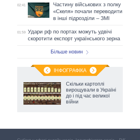
Частину військових з полку
02:41
«Скеля» почали переводити
в інші підрозділи – ЗМІ
Удари рф по портах можуть удвічі
01:59
скоротити експорт українського зерна
Більше новин
ІНФОГРАФІКА
жет
Скільки картоплі
вирощували в Україні
ків
до і під час великої
війни