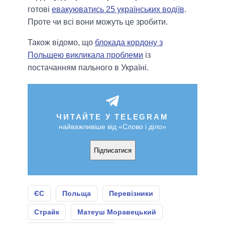
готові
евакуюватись 25 українських водіїв
.
Проте чи всі вони можуть це зробити.
Також відомо, що
блокада кордону з
Польщею викликала проблеми
із
постачанням пального в Україні.
ЧИТАЙТЕ У TELEGRAM
найважливіше від «Слово і діло»
Підписатися
ЄС
Польща
Перевізники
Страйк
Матеуш Моравецький