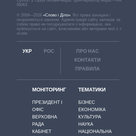
Cуб'єкт у сфері онлайн-медіа. Ідентифікатор медіа – R40-
05063
© 2009—2026
«Слово і Діло»
.
Всі права захищені і
охороняються законом. Адміністрація сайту залишає за
собою право не погоджуватися з інформацією, яка
публікується на сайті, власниками або авторами якої є треті
особи.
УКР
РОС
ПРО НАС
КОНТАКТИ
ПРАВИЛА
МОНІТОРИНГ
ТЕМАТИКИ
ПРЕЗИДЕНТ І
БІЗНЕС
ОФІС
ЕКОНОМІКА
ВЕРХОВНА
КУЛЬТУРА
РАДА
НАУКА
КАБІНЕТ
НАЦІОНАЛЬНА