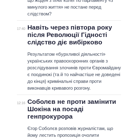
що жоден з їхніх колег по парламенту «з
минулого життя» не постане перед
слідством?
Навіть через півтора року
17:40
після Революції Гідності
слідство діє вибірково
Результатом «бурхливої діяльності»
українських правоохоронних органів з
розслідування злочинів проти Євромайдану
є поодинокі (та й то найчастіше не доведені
до кінця) кримінальні справи проти
виконавців кривавого розгону.
Соболєв не проти замінити
12:16
Шокіна на посаді
генпрокурора
Єгор Соболєв розповів журналістам, що
йому лестить пропозиція очолити