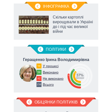
ІНФОГРАФІКА
Скільки картоплі
ть
вирощували в Україні
до і під час великої
війни
ПОЛIТИКИ
ович
Геращенко Ірина Володимирівна
У процесі
58
37
Виконано
58
36
37%
27
Не виконано
42
виконано
Всього
158
ОБІЦЯНКИ ПОЛІТИКІВ