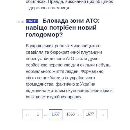
обіцянках. Правда, виконання цих обіцянок
– державна таємниця.
Блокада зони АТО:
СТАТТЯ
15:16
навіщо потрібен новий
голодомор?
В українських реаліях чиновницького
свавілля та бюрократичної плутанини
перепустки до зони АТО стали дуже
серйозною перепоною для скільки-небудь
нормального життя людей. Формально
ніхто не позбавляв їх українського
громадянства, фактично ж Україна
відмовила жителям окупованих територій в
їхніх конституційних правах.
←
1
...
1657
1658
...
1677
→