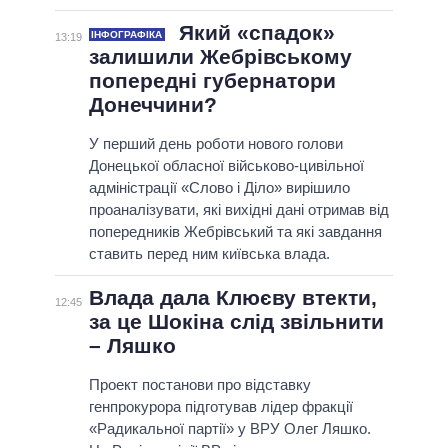
Який «спадок»
ІНФОГРАФІКА
13:19
залишили Жебрівському
попередні губернатори
Донеччини?
У перший день роботи нового голови
Донецької обласної військово-цивільної
адміністрації «Слово і Діло» вирішило
проаналізувати, які вихідні дані отримав від
попередників Жебрівський та які завдання
ставить перед ним київська влада.
Влада дала Клюєву втекти,
12:45
за це Шокіна слід звільнити
– Ляшко
Проект постанови про відставку
генпрокурора підготував лідер фракції
«Радикальної партії» у ВРУ Олег Ляшко.