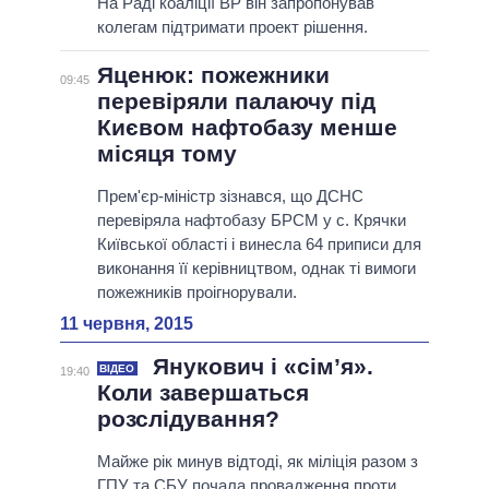
На Раді коаліції ВР він запропонував
колегам підтримати проект рішення.
Яценюк: пожежники
09:45
перевіряли палаючу під
Києвом нафтобазу менше
місяця тому
Прем'єр-міністр зізнався, що ДСНС
перевіряла нафтобазу БРСМ у с. Крячки
Київської області і винесла 64 приписи для
виконання її керівництвом, однак ті вимоги
пожежників проігнорували.
11 червня, 2015
Янукович і «сім’я».
ВІДЕО
19:40
Коли завершаться
розслідування?
Майже рік минув відтоді, як міліція разом з
ГПУ та СБУ почала провадження проти