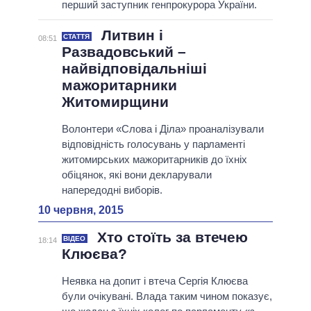
перший заступник генпрокурора України.
Литвин і
СТАТТЯ
08:51
Развадовський –
найвідповідальніші
мажоритарники
Житомирщини
Волонтери «Слова і Діла» проаналізували
відповідність голосувань у парламенті
житомирських мажоритарників до їхніх
обіцянок, які вони декларували
напередодні виборів.
10 червня, 2015
Хто стоїть за втечею
ВІДЕО
18:14
Клюєва?
Неявка на допит і втеча Сергія Клюєва
були очікувані. Влада таким чином показує,