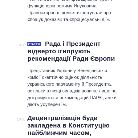
функціонерів режиму Януковича.
Правоохоронці щомісяця звітували про
«пошук доказів» та «процесуальні дії».
Рада і Президент
СТАТТЯ
18:36
відверто ігнорують
рекомендації Ради Європи
Представник України у Венеціанській
комісії скептично оцінює діяльність
українського парламенту й Президента,
оскільки в низці випадків вони не лише не
дотримуються рекомендацій ПАРЄ, але й
діють усупереч їм.
Децентралізація буде
18:03
закладена в Конституцію
найближчим часом,