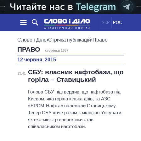
УКР
РОС
НОВИНИ
Слово і Діло
›
Стрічка публікацій
›
Право
ПРАВО
сторінка 1657
ОБIЦЯНКИ
СТРІЧКА
ПОЛІТИКА
12 червня, 2015
ПОДІЇ
ЕКОНОМІКА
ПОЛIТИКИ
СБУ: власник нафтобази, що
СТАТТІ
СУСПІЛЬСТВО
13:41
горіла – Ставицький
ІНФОГРАФІКА
ДУМКИ
СВІТ
УСІ ПОЛІТИКИ
ОГЛЯДИ
ПРЕЗИДЕНТ І ОФІС
Голова СБУ підтвердив, що нафтобаза під
ВІДЕО
Києвом, яка горіла кілька днів, та АЗС
ДАЙДЖЕСТИ
ВЕРХОВНА РАДА
«БРСМ-Нафта» належали Ставицькому.
ПІДТРИМАТИ
КАБІНЕТ МІНІСТРІВ
Тепер СБУ хоче разом з міліцією з'ясувати:
ГОЛОВИ ОБЛАДМІНІСТРАЦІЙ
як екс-міністр енергетики став
ПОРІВНЯННЯ ПОЛІТИКІВ
співвласником нафтобази.
МЕРИ МІСТ
ВСІ ПЕРСОНИ