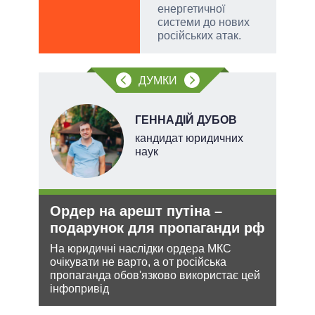
енергетичної
системи до нових
російських атак.
ДУМКИ
ГЕННАДІЙ ДУБОВ
кандидат юридичних
наук
Ордер на арешт путіна –
Укр
О та
подарунок для пропаганди рф
дец
теп
На юридичні наслідки ордера МКС
очікувати не варто, а от російська
Деце
пропаганда обов'язково використає цей
дозво
інфопривід
лютно
виве
опал