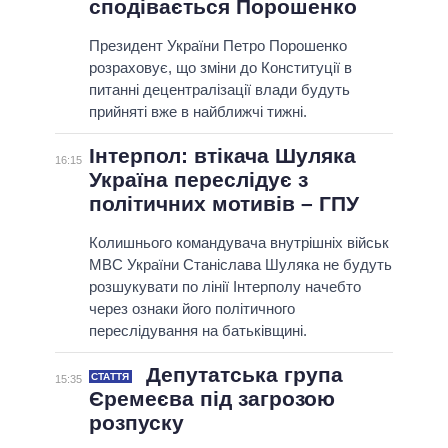
сподівається Порошенко
Президент України Петро Порошенко
розраховує, що зміни до Конституції в
питанні децентралізації влади будуть
прийняті вже в найближчі тижні.
Інтерпол: втікача Шуляка
16:15
Україна переслідує з
політичних мотивів – ГПУ
Колишнього командувача внутрішніх військ
МВС України Станіслава Шуляка не будуть
розшукувати по лінії Інтерполу начебто
через ознаки його політичного
переслідування на батьківщині.
Депутатська група
СТАТТЯ
15:35
Єремеєва під загрозою
розпуску