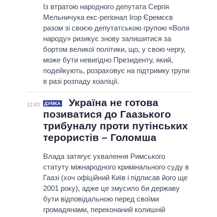
Із втратою народного депутата Сергія
Мельничука екс-регіонал Ігор Єремєєв
разом зі своєю депутатською групою «Воля
народу» ризикує знову залишитися за
бортом великої політики, що, у свою чергу,
може бути невигідно Президенту, який,
подейкують, розраховує на підтримку групи
в разі розпаду коаліції.
Україна не готова
ДУМКА
12:43
позиватися до Гаазького
трибуналу проти путінських
терористів – Голомша
Влада затягує ухвалення Римського
статуту міжнародного кримінального суду в
Гаазі (хоч офіційний Київ і підписав його ще
2001 року), адже це змусило би державу
бути відповідальною перед своїми
громадянами, переконаний колишній