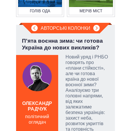
ГОЛІВ ОДА
МЕРІВ МІСТ
АВТОРСЬКІ КОЛОНКИ
»:
П'ята воєнна зима: чи готова
Ево
Україна до нових викликів?
пер
Дра
Новий уряд і РНБО
говорять про
«плани стійкості»,
емно
але чи готова
ові
країна до нової
воєнної зими?
їні
Аналізуємо три
головні напрями,
від яких
ОЛЕКСАНДР
залежатиме
РАДЧУК
Д
безпека українців:
ПО
політичний
захист неба,
оглядач
ві
розвиток укриттів
о
та готовність