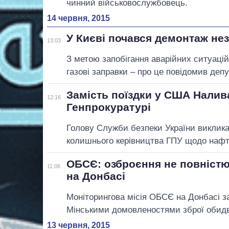
чинний військовослужбовець.
14 червня, 2015
У Києві почався демонтаж не
13:03
З метою запобігання аварійних ситуацій
газові заправки – про це повідомив депу
Замість поїздки у США Налив
12:16
Генпрокуратурі
Голову Служби безпеки України виклика
колишнього керівництва ГПУ щодо нафт
ОБСЄ: озброєння не повністю
11:06
на Донбасі
Моніторингова місія ОБСЄ на Донбасі з
Мінськими домовленостями зброї обидв
13 червня, 2015