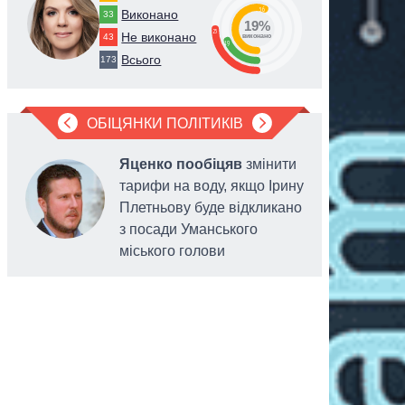
56
Виконано
33
19%
25
Не виконано
43
виконано
19
Всього
173
ОБІЦЯНКИ ПОЛІТИКІВ
Яценко пообіцяв
змінити
тарифи на воду, якщо Ірину
Плетньову буде відкликано
з посади Уманського
міського голови