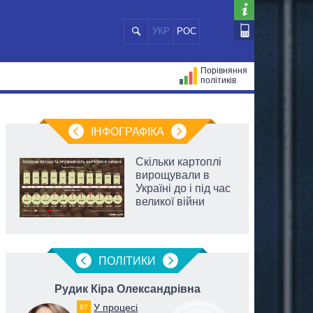
УКР
РОС
Порівняння
політиків
ЦІЙ
МЕРИ МІСТ
ВСІ ПЕРСОНИ
ІНФОГРАФІКА
Скільки картоплі
вирощували в
Україні до і під час
великої війни
ПОЛIТИКИ
Рудик Кіра Олександрівна
Герас
У процесі
97