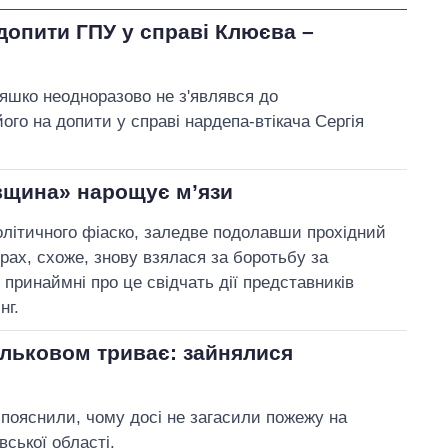
допити ГПУ у справі Клюєва –
яшко неодноразово не з'являвся до
ого на допити у справі нардепа-втікача Сергія
вщина» нарощує м’язи
літичного фіаско, заледве подолавши прохідний
рах, схоже, знову взялася за боротьбу за
: принаймні про це свідчать дії представників
нг.
ильковом триває: зайнялися
пояснили, чому досі не загасили пожежу на
вської області.