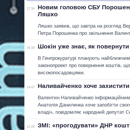
Новим головою СБУ Порошенк
17:34
Ляшко
Ляшко заявив, що завтра на розгляд Ве
Петра Порошенка про звільнення Вален
Шокін уже знає, як повернут
16:18
В Генпрокуратурі планують найближчим 
законопроект про повернення коштів, що
високопосадовцями.
Наливайченко хоче захистити
14:47
Валентин Наливайченко інформаційними
Анатолія Даниленка хоче запобігти сво
владі», повідомляє народний депутат С
ЗМІ: «прогодувати» ДНР кошту
12:29