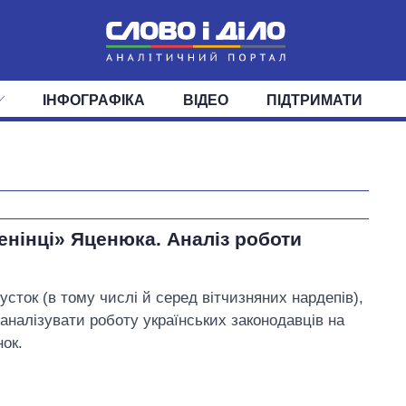
ІНФОГРАФІКА
ВІДЕО
ПІДТРИМАТИ
ІС
СТРІЧКА
ВЕРХОВНА РАДА
ПОДІЇ
СТАТТІ
КАБІНЕТ МІНІСТРІВ
ДУМКИ
ОГЛЯДИ
ГОЛОВИ ОБЛАДМІНІСТРА
ДАЙДЖЕСТИ
ПОЛІТИКА
ДЕПУТАТИ
ЕКОНОМІКА
КОМІТЕТИ
СУСПІЛЬСТВО
ФРАКЦІЇ
ОКРУГИ
СВІТ
Дефіцит пам’яті:
як зріс попит на
ленінці» Яценюка. Аналіз роботи
чипи за останні
роки і що
прогнозують на
2027-й
усток (в тому числі й серед вітчизняних нардепів),
аналізувати роботу українських законодавців на
ок.
Разумков Дмитро Олександрович
У процесі
85