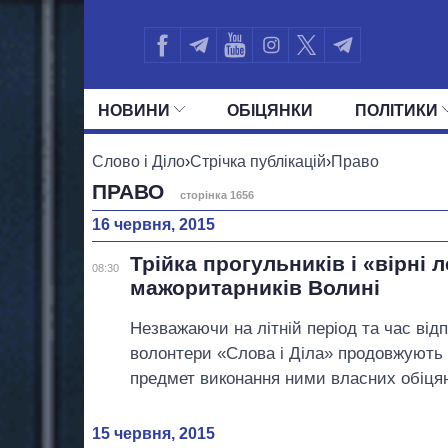
НОВИНИ
ОБIЦЯНКИ
ПОЛIТИКИ
УСІ ПОЛІТИКИ
ПРЕЗИДЕНТ І ОФ
Слово і Діло
›
Стрічка публікацій
›
Право
ПРАВО
сторінка 1656
16 червня, 2015
Трійка прогульників і «вірні 
08:30
мажоритарників Волині
Незважаючи на літній період та час відп
волонтери «Слова і Діла» продовжують 
предмет виконання ними власних обіцян
15 червня, 2015