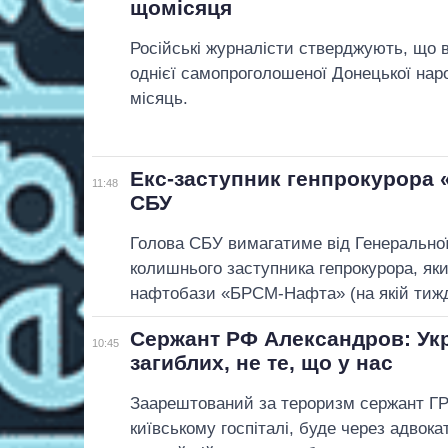
щомісяця
Російські журналісти стверджують, що 
однієї самопроголошеної Донецької наро
місяць.
Екс-заступник генпрокурора 
11:48
СБУ
Голова СБУ вимагатиме від Генеральної
колишнього заступника гепрокурора, яки
нафтобази «БРСМ-Нафта» (на якій тижд
Сержант РФ Александров: Укра
10:45
загиблих, не те, що у нас
Заарештований за тероризм сержант Г
київському госпіталі, буде через адвока