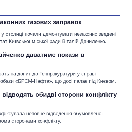
законних газових заправок
 у столиці почали демонтувати незаконно зведені
тат Київської міської ради Віталій Даниленко.
айченко даватиме покази в
ють на допит до Генпрокуратури у справі
обази «БРСМ-Нафта», що досі палає під Києвом.
 відводять обидві сторони конфлікту
афіксувала неповне відведення обумовленої
ома сторонами конфлікту.