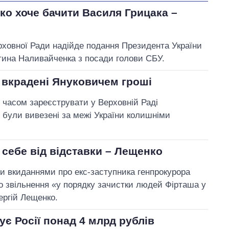
57
Виконано
41
о хоче бачити Василя Грицака –
28%
28
Не виконано
22
виконано
15
Всього
148
рховної Ради надійде подання Президента України
тина Наливайченка з посади голови СБУ.
и вкрадені Януковичем гроші
Яценко пообіцяв
часом зареєструвати у Верховній Раді
звернутися до
 були вивезені за межі України колишніми
правоохоронних органів
через можливе
розкрадання коштів,
 себе від відставки – Лещенко
виділених на створення бренду Умані
 вкиданнями про екс-заступника генпрокурора
го звільнення «у порядку зачистки людей Фірташа у
ергій Лещенко.
є Росії понад 4 млрд рублів