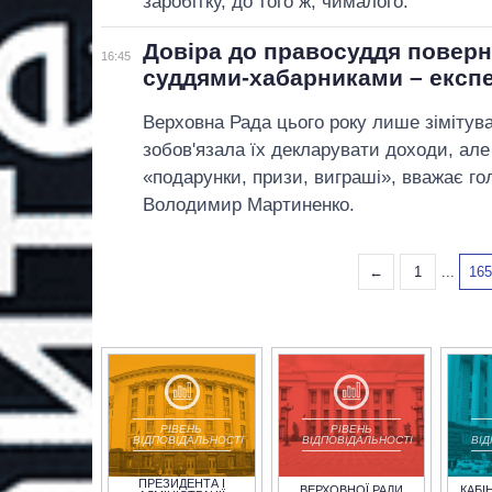
заробітку, до того ж, чималого.
Довіра до правосуддя поверн
16:45
суддями-хабарниками – експ
Верховна Рада цього року лише зімітув
зобов'язала їх декларувати доходи, але
«подарунки, призи, виграші», вважає гол
Володимир Мартиненко.
←
1
...
16
РІВЕНЬ
РІВЕНЬ
ВІДПОВІДАЛЬНОСТІ
ВІДПОВІДАЛЬНОСТІ
ВІ
ПРЕЗИДЕНТА І
ВЕРХОВНОЇ РАДИ
КАБІ