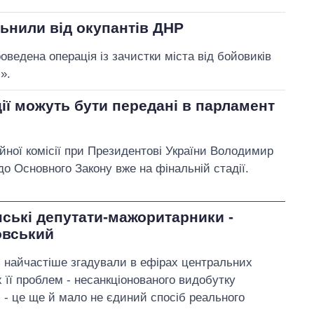
льнили від окупантів ДНР
оведена операція із зачистки міста від бойовиків
».
ії можуть бути передані в парламент
йної комісії при Президентові України Володимир
о Основного Закону вже на фінальній стадії.
нські депутати-мажоритарники -
овський
ь найчастіше згадували в ефірах центральних
их її проблем - несанкціонованого видобутку
 - це ще й мало не єдиний спосіб реального