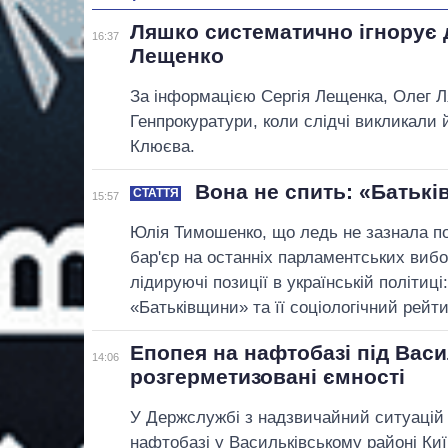
Ляшко систематично ігнорує 
16:37
Лещенко
За інформацією Сергія Лещенка, Олег Л
Генпрокуратури, коли слідчі викликали й
Клюєва.
Вона не спить: «Батькі
СТАТТЯ
15:57
Юлія Тимошенко, що ледь не зазнала по
бар'єр на останніх парламентських вибо
лідируючі позиції в українській політиці
«Батьківщини» та її соціологічний рейти
Епопея на нафтобазі під Вас
14:06
розгерметизовані ємності
У Держслужбі з надзвичайний ситуацій 
нафтобазі у Васильківському районі Киї