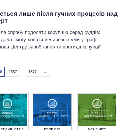
еться лише після гучних процесів над
ерт
ала спробу подолати корупцію серед суддів:
 дала змогу ховати величезні суми у графі
ова Центру запобігання та протидії корупції
56
1657
...
1677
→
РІВЕНЬ
РІВЕНЬ
РІВЕНЬ
ДПОВІДАЛЬНОСТІ
ВІДПОВІДАЛЬНОСТІ
ВІДПОВІДАЛЬНОСТІ
НЕТУ МІНІСТРІВ
ГОЛІВ ОДА
МЕРІВ МІСТ