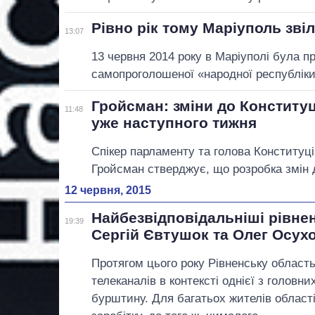
Рівно рік тому Маріуполь зві
13:07
13 червня 2014 року в Маріуполі була пр
самопроголошеної «народної республіки
Гройсман: зміни до Конституц
11:48
уже наступного тижня
Спікер парламенту та голова Конституці
Гройсман стверджує, що розробка змін д
12 червня, 2015
Найбезвідповідальніші рівне
19:39
Сергій Євтушок та Олег Осух
Протягом цього року Рівненську област
телеканалів в контексті однієї з головн
бурштину. Для багатьох жителів області