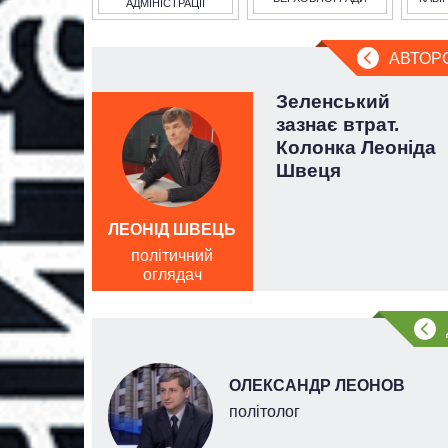
АДМІНІСТРАЦІЇ
АВТОР
на
Зеленський
отова
зазнає втрат.
 нових
Колонка Леоніда
Швеця
ЛЕОНІД ШВЕЦЬ
політичний
оглядач
ОЛЕКСАНДР ЛЕОНОВ
го
політолог
й