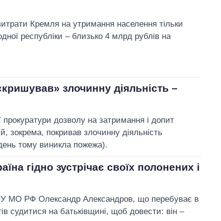
витрати Кремля на утримання населення тільки
дної республіки – близько 4 млрд рублів на
«кришував» злочинну діяльність –
 прокуратури дозволу на затримання і допит
й, зокрема, покривав злочинну діяльність
ень тому виникла пожежа).
їна гідно зустрічає своїх полонених і
РУ МО РФ Олександр Александров, що перебуває в
тів судитися на батьківщині, щоб довести: він –