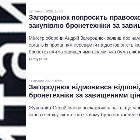
12 лютого 2020, 10:03
Загороднюк попросить правоохо
закупівлю бронетехніки за зав
Міністр оборони Андрій Загороднюк заявив про нам
органів із проханням перевірити на достовірність і
бронетехніки за завищеними цінами, яка була викл
ресурсів.
11 лютого 2020, 16:25
Загороднюк відмовився відповід
бронетехніки за завищеними ці
Журналіст Сергій Іванов поскаржився на те, що мі
пішов із ефіру, після того як йому було поставлене