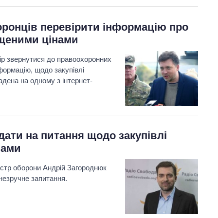
ронців перевірити інформацію про
ищеними цінами
ір звернутися до правоохоронних
нформацію, щодо закупівлі
адена на одному з інтернет-
ати на питання щодо закупівлі
нами
ністр оборони Андрій Загороднюк
 незручне запитання.