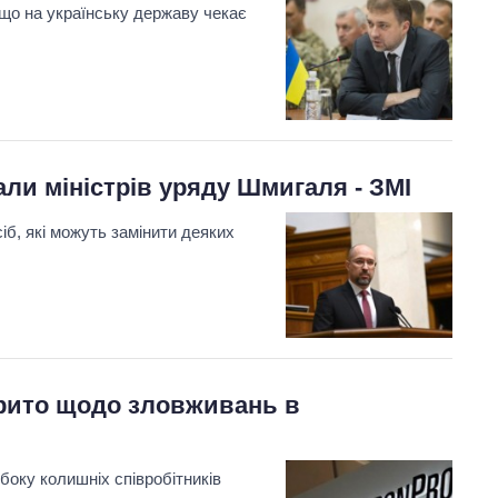
 що на українську державу чекає
али міністрів уряду Шмигаля - ЗМІ
іб, які можуть замінити деяких
крито щодо зловживань в
боку колишніх співробітників