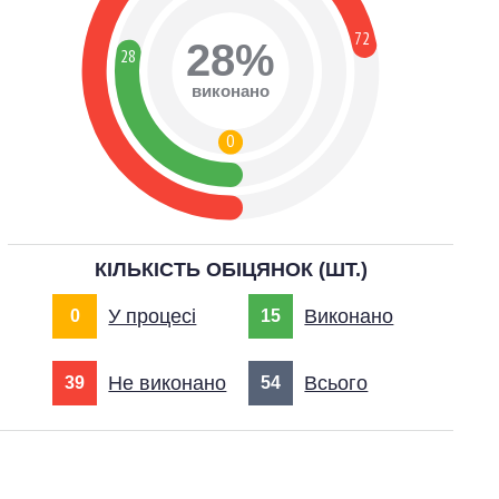
72
28%
28
виконано
0
КІЛЬКІСТЬ ОБІЦЯНОК (ШТ.)
У процесі
Виконано
0
15
Не виконано
Всього
39
54