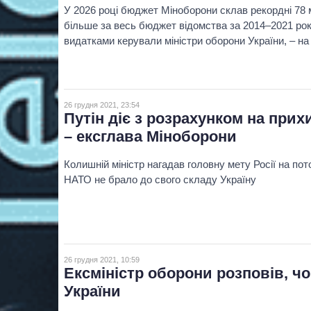
У 2026 році бюджет Міноборони склав рекордні 78 м
більше за весь бюджет відомства за 2014–2021 рок
видатками керували міністри оборони України, – на 
26 грудня 2021, 23:54
Путін діє з розрахунком на при
– ексглава Міноборони
Колишній міністр нагадав головну мету Росії на по
НАТО не брало до свого складу Україну
26 грудня 2021, 10:59
Ексміністр оборони розповів, ч
України