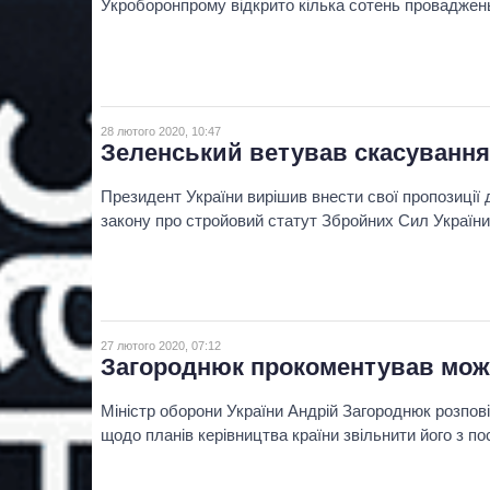
Укроборонпрому відкрито кілька сотень проваджен
28 лютого 2020, 10:47
Зеленський ветував скасування
Президент України вирішив внести свої пропозиції
закону про стройовий статут Збройних Сил України
27 лютого 2020, 07:12
Загороднюк прокоментував можл
Міністр оборони України Андрій Загороднюк розпов
щодо планів керівництва країни звільнити його з п