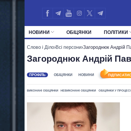
НОВИНИ
ОБIЦЯНКИ
ПОЛIТИКИ
УСІ ПОЛІТИКИ
ПРЕЗИДЕНТ І ОФ
Слово і Діло
›
Всі персони
›
Загороднюк Андрій П
Загороднюк Андрій Па
ПРОФІЛЬ
ОБІЦЯНКИ
НОВИНИ
ПІДПИСАТИС
ВИКОНАНІ ОБІЦЯНКИ
НЕВИКОНАНІ ОБІЦЯНКИ
ОБІЦЯНКИ У ПРОЦЕСІ