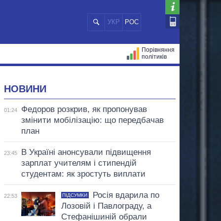
УКР
РОС
Порівняння
політиків
ЦІЙ
МЕРИ МІСТ
ВСІ ПЕРСОНИ
НОВИНИ
Федоров розкрив, як пропонував
01:24
змінити мобілізацію: що передбачав
план
В Україні анонсували підвищення
23:45
зарплат учителям і стипендій
студентам: як зростуть виплати
Росія вдарила по
ПІДСУМКИ
22:53
Лозовій і Павлограду, а
Стефанішиній обрали