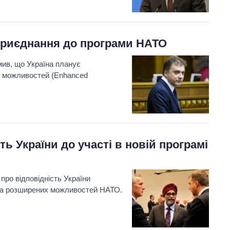
приєднання до програми НАТО
мив, що Україна планує
х можливостей (Enhanced
ь України до участі в новій програмі
про відповідність України
ва розширених можливостей НАТО.