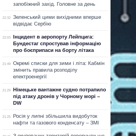
запобіжний захід. Головне за день
Зеленський цими вихідними вперше
22:32
відвідає Сербію
Інцидент в аеропорту Лейпцига:
22:03
Бундестаг спростував інформацію
про боєприпаси на борту літака
Окремі списки для зими і літа: Кабмін
21:49
змінить правила розподілу
електроенергії
Німецьке вантажне судно потрапило
21:29
під атаку дронів у Чорному морі –
DW
Росія у липні збільшила видобуток
21:25
нафти та газового конденсату – ЗМІ
З окупованих територій повернули ще