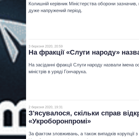
Колишній керівник Міністерства оборони зазначив,
дуже напружений період.
3 березня 2020, 20:59
На фракції «Слуги народу» назв
На засіданні фракції Слуги народу назвали імена ос
міністрів в уряді Гончарука.
2 березня 2020, 19:31
З'ясувалося, скільки справ від
«Укроборонпромі»
За фактом зловживань, а також випадків корупції з 