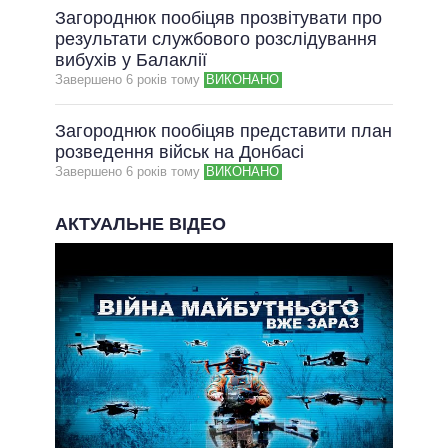
Загороднюк пообіцяв прозвітувати про
результати службового розслідування
вибухів у Балаклії
Завершено 6 рокiв тому
ВИКОНАНО
Загороднюк пообіцяв представити план
розведення військ на Донбасі
Завершено 6 рокiв тому
ВИКОНАНО
АКТУАЛЬНЕ ВІДЕО