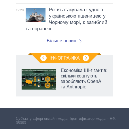
Росія атакувала судно з
12:20
українською пшеницею у
Чорному морі, є загиблий
та поранені
Більше новин
ІНФОГРАФІКА
и на
Економіка ШІ-гігантів:
скільки коштують і
а
заробляють OpenAI
та Anthropic
Cуб'єкт у сфері онлайн-медіа. Ідентифікатор медіа – R40-
05063