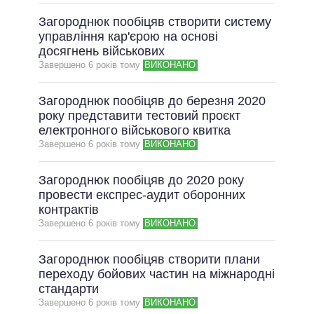
Загороднюк пообіцяв створити систему
управління кар'єрою на основі
досягнень військових
Завершено 6 рокiв тому
ВИКОНАНО
Загороднюк пообіцяв до березня 2020
року представити тестовий проєкт
електронного військового квитка
Завершено 6 рокiв тому
ВИКОНАНО
Загороднюк пообіцяв до 2020 року
провести експрес-аудит оборонних
контрактів
Завершено 6 рокiв тому
ВИКОНАНО
Загороднюк пообіцяв створити плани
переходу бойових частин на міжнародні
стандарти
Завершено 6 рокiв тому
ВИКОНАНО