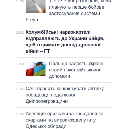
У Fire Point розповіли, коли
13:30
планують перше бойове
застосування системи
Freya
Колумбійські наркокартелі
13:02
відправляють до України бійців,
щоб отримати досвід дронової
війни – FT
Польща надасть Україні
12:50
новий пакет військової
допомоги
САП просить конфіскувати автівку
12:35
посадовця податкової
Дніпропетровщини
Апеляція призначила засідання за
12:24
скаргами на вирок ексдепутату
Одеської облради