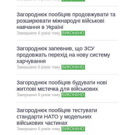
ВСІ ОБІЦЯНКИ
Загороднюк пообіцяв продовжувати та
АРХІВНІ ОБІЦЯНКИ
розширювати міжнародні військові
навчання в Україні
Завершено 6 рокiв тому
ВИКОНАНО
Загороднюк запевнив, що ЗСУ
продовжать перехід на нову систему
харчування
Завершено 6 рокiв тому
ВИКОНАНО
Загороднюк пообіцяв будувати нові
житлові містечка для військових
Завершено 6 рокiв тому
ВИКОНАНО
Загороднюк пообіцяв тестувати
стандарти НАТО у модельних
військових частинах
Завершено 6 рокiв тому
ВИКОНАНО