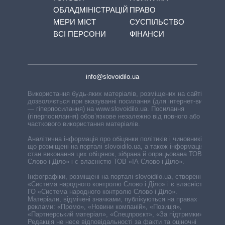
ОБЛАДМІНІСТРАЦІЙ
ПРАВО
МЕРИ МІСТ
СУСПІЛЬСТВО
ВСІ ПЕРСОНИ
ФІНАНСИ
info@slovoidilo.ua
Використання будь-яких матеріалів, розміщених на сайті,
дозволяється при вказуванні посилання (для інтернет-видань
— гіперпосилання) на www.slovoidilo.ua. Посилання
(гіперпосилання) обов’язкове незалежно від повного або
часткового використання матеріалів.
Аналітична інформація про обіцянки політиків і чиновників,
що розміщені на порталі slovoidilo.ua, а також інформація про
стан виконання цих обіцянок, зібрана й опрацьована ТОВ «ІА
Слово і Діло» і є власністю ТОВ «ІА Слово і Діло».
Інфографіки, розміщені на порталі slovoidilo.ua, створені ГО
«Система народного контролю Слово і Діло» і є власністю
ГО «Система народного контролю Слово і Діло».
Матеріали, відмічені значками, публікуються на правах
реклами: «Промо», «Новини компаній», «Позиція»,
«Партнерський матеріал», «Спецпроєкт», «За підтримки».
Редакція не несе відповідальності за факти та оціночні