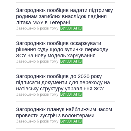
Загороднюк пообіцяв надати підтримку
родинам загиблих внаслідок падіння
літака МАУ в Тегерані
Завершено 6 рокiв тому
ВИКОНАНО
Загороднюк пообіцяв оскаржувати
рішення суду щодо зупинки переходу
ЗСУ на нову модель харчування
Завершено 6 рокiв тому
ВИКОНАНО
Загороднюк пообіцяв до 2020 року
підписати документи для переходу на
натівську структуру управління ЗСУ
Завершено 6 рокiв тому
ВИКОНАНО
Загороднюк планує найближчим часом
провести зустріч з волонтерами
Завершено 6 рокiв тому
ВИКОНАНО