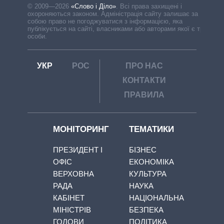
© 2009—2026
«Слово і Діло»
.
Всі права захищені і
охороняються законом. Адміністрація сайту залишає за
собою право не погоджуватися з інформацією, яка
публікується на сайті, власниками або авторами якої є треті
особи.
УКР
РОС
ПРО НАС
КОНТАКТИ
ПРАВИЛА
МОНІТОРИНГ
ТЕМАТИКИ
ПРЕЗИДЕНТ І
БІЗНЕС
ОФІС
ЕКОНОМІКА
ВЕРХОВНА
КУЛЬТУРА
РАДА
НАУКА
КАБІНЕТ
НАЦІОНАЛЬНА
МІНІСТРІВ
БЕЗПЕКА
ГОЛОВИ
ПОЛІТИКА