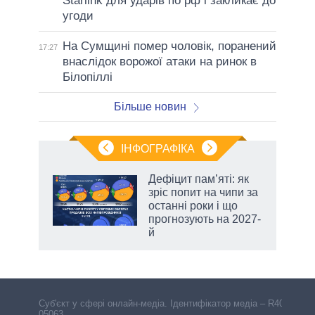
Starlink для ударів по рф і закликає до
угоди
На Сумщині помер чоловік, поранений
17:27
внаслідок ворожої атаки на ринок в
Білопіллі
Більше новин
ІНФОГРАФІКА
Дефіцит пам’яті: як
раїні
зріс попит на чипи за
ої
останні роки і що
прогнозують на 2027-
й
аспі
Cуб'єкт у сфері онлайн-медіа. Ідентифікатор медіа – R40-
05063