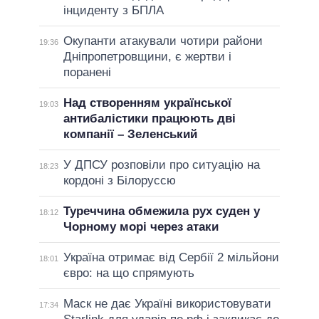
інциденту з БПЛА
Окупанти атакували чотири райони
19:36
Дніпропетровщини, є жертви і
поранені
Над створенням української
19:03
антибалістики працюють дві
компанії – Зеленський
У ДПСУ розповіли про ситуацію на
18:23
кордоні з Білоруссю
Туреччина обмежила рух суден у
18:12
Чорному морі через атаки
Україна отримає від Сербії 2 мільйони
18:01
євро: на що спрямують
Маск не дає Україні використовувати
17:34