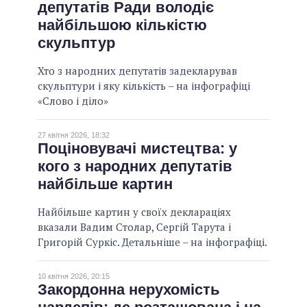
депутатів Ради володіє
ОБІЦЯНКИ У ПРОЦЕСІ
найбільшою кількістю
ВСІ ОБІЦЯНКИ
скульптур
АРХІВНІ ОБІЦЯНКИ
Хто з народних депутатів задекларував
скульптури і яку кількість – на інфографіці
«Слово і діло»
27 квітня 2026, 18:32
Поціновувачі мистецтва: у
кого з народних депутатів
найбільше картин
Найбільше картин у своїх деклараціях
вказали Вадим Столар, Сергій Тарута і
Григорій Суркіс. Детальніше – на інфографіці.
10 квітня 2026, 20:15
Закордонна нерухомість