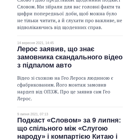
Словом. Ми зібрали для вас головні факти та
цифри попередньої доби, щоб можна було
не тільки читати, а й слухати про важливе, не
відволікаючись від щоденних справ.
14 вересня 2021, 14:45
Лерос заявив, що знає
замовника скандального відео
з підпалом авто
Відео зі схожою на Гео Лероса людиною є
сфабрикованим. Його монтаж замовив
нардеп від ОПЗЖ. Про це заявив сам Гео
Лерос.
9 липня 2021, 07:13
Подкаст «Словом» за 9 липня:
що спільного між «Слугою
народу» і компартією Китаю і