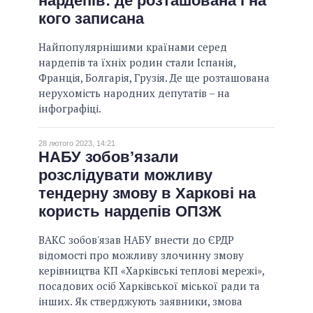
нардепів: де розташована і на
кого записана
Найпопулярнішими країнами серед
нардепів та їхніх родин стали Іспанія,
Франція, Болгарія, Грузія. Де ще розташована
нерухомість народних депутатів – на
інфографіці.
28 лютого 2023, 14:21
НАБУ зобов’язали
розслідувати можливу
тендерну змову в Харкові на
користь нардепів ОПЗЖ
ВАКС зобов'язав НАБУ внести до ЄРДР
відомості про можливу злочинну змову
керівництва КП «Харківські теплові мережі»,
посадових осіб Харківської міської ради та
інших. Як стверджують заявники, змова