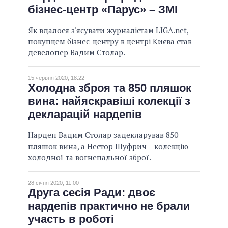
бізнес-центр «Парус» – ЗМІ
Як вдалося з'ясувати журналістам LIGA.net,
покупцем бізнес-центру в центрі Києва став
девелопер Вадим Столар.
15 червня 2020, 18:22
Холодна зброя та 850 пляшок
вина: найяскравіші колекції з
декларацій нардепів
Нардеп Вадим Столар задекларував 850
пляшок вина, а Нестор Шуфрич – колекцію
холодної та вогнепальної зброї.
28 січня 2020, 11:00
Друга сесія Ради: двоє
нардепів практично не брали
участь в роботі