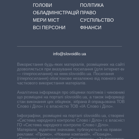
ГОЛОВИ
ПОЛІТИКА
ОБЛАДМІНІСТРАЦІЙ
ПРАВО
МЕРИ МІСТ
СУСПІЛЬСТВО
ВСІ ПЕРСОНИ
ФІНАНСИ
info@slovoidilo.ua
Використання будь-яких матеріалів, розміщених на сайті,
дозволяється при вказуванні посилання (для інтернет-видань
— гіперпосилання) на www.slovoidilo.ua. Посилання
(гіперпосилання) обов’язкове незалежно від повного або
часткового використання матеріалів.
Аналітична інформація про обіцянки політиків і чиновників,
що розміщені на порталі slovoidilo.ua, а також інформація про
стан виконання цих обіцянок, зібрана й опрацьована ТОВ «ІА
Слово і Діло» і є власністю ТОВ «ІА Слово і Діло».
Інфографіки, розміщені на порталі slovoidilo.ua, створені ГО
«Система народного контролю Слово і Діло» і є власністю
ГО «Система народного контролю Слово і Діло».
Матеріали, відмічені значками, публікуються на правах
реклами: «Промо», «Новини компаній», «Позиція»,
«Партнерський матеріал», «Спецпроєкт», «За підтримки».