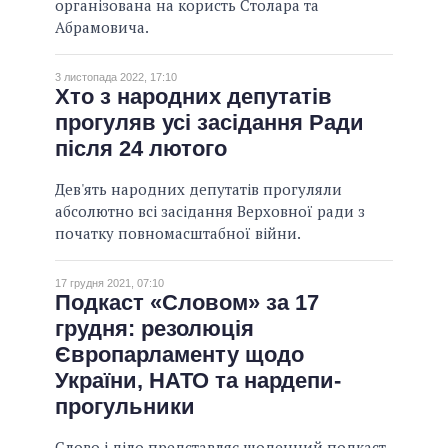
організована на користь Столара та
Абрамовича.
3 листопада 2022, 17:10
Хто з народних депутатів
прогуляв усі засідання Ради
після 24 лютого
Дев'ять народних депутатів прогуляли
абсолютно всі засідання Верховної ради з
початку повномасштабної війни.
17 грудня 2021, 07:10
Подкаст «Словом» за 17
грудня: резолюція
Європарламенту щодо
України, НАТО та нардепи-
прогульники
Слово і діло представляє щоденний подкаст