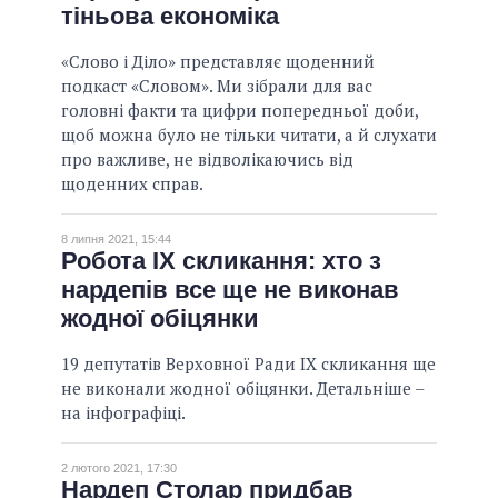
тіньова економіка
«Слово і Діло» представляє щоденний
подкаст «Словом». Ми зібрали для вас
головні факти та цифри попередньої доби,
щоб можна було не тільки читати, а й слухати
про важливе, не відволікаючись від
щоденних справ.
8 липня 2021, 15:44
Робота IX скликання: хто з
нардепів все ще не виконав
жодної обіцянки
19 депутатів Верховної Ради IX скликання ще
не виконали жодної обіцянки. Детальніше –
на інфографіці.
2 лютого 2021, 17:30
Нардеп Столар придбав