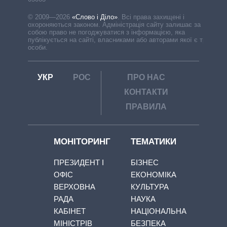
© 2009—2026
«Слово і Діло»
.
Всі права захищені і
охороняються законом. Адміністрація сайту залишає за
собою право не погоджуватися з інформацією, яка
публікується на сайті, власниками або авторами якої є треті
особи.
УКР
РОС
ПРО НАС
КОНТАКТИ
ПРАВИЛА
МОНІТОРИНГ
ТЕМАТИКИ
ПРЕЗИДЕНТ І
БІЗНЕС
ОФІС
ЕКОНОМІКА
ВЕРХОВНА
КУЛЬТУРА
РАДА
НАУКА
КАБІНЕТ
НАЦІОНАЛЬНА
МІНІСТРІВ
БЕЗПЕКА