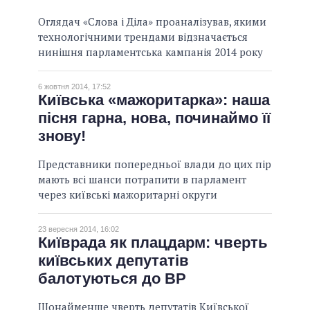
Оглядач «Слова і Діла» проаналізував, якими
технологічними трендами відзначається
нинішня парламентська кампанія 2014 року
6 жовтня 2014, 17:52
Київська «мажоритарка»: наша
пісня гарна, нова, починаймо її
знову!
Представники попередньої влади до цих пір
мають всі шанси потрапити в парламент
через київські мажоритарні округи
23 вересня 2014, 16:02
Київрада як плацдарм: чверть
київських депутатів
балотуються до ВР
Щонайменше чверть депутатів Київської