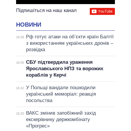
Підпишіться на наш канал
НОВИНИ
Рф готує атаки на об’єкти країн Балтії
16:59
з використанням українських дронів –
розвідка
СБУ підтвердила ураження
16:55
Ярославського НПЗ та ворожих
кораблів у Керчі
У Польщі вандали пошкодили
16:42
український меморіал: реакція
посольства
ВАКС змінив запобіжний захід
16:20
екскерівнику держкомбінату
«Прогрес»