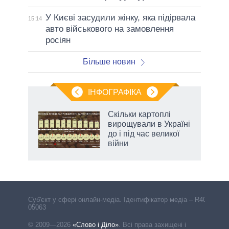
У Києві засудили жінку, яка підірвала
15:14
авто військового на замовлення
росіян
Більше новин
ІНФОГРАФІКА
ільки
Скільки картоплі
нків
вирощували в Україні
 за
до і під час великої
ті
війни
аспі
Cуб'єкт у сфері онлайн-медіа. Ідентифікатор медіа – R40-
05063
© 2009—2026
«Слово і Діло»
.
Всі права захищені і