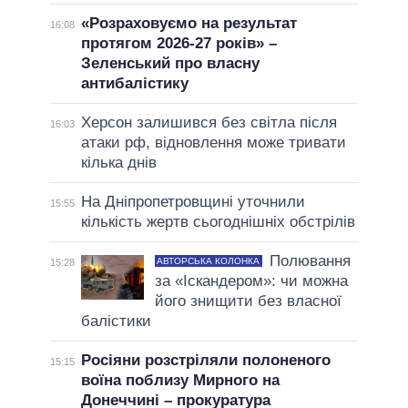
«Розраховуємо на результат
16:08
протягом 2026-27 років» –
Зеленський про власну
антибалістику
Херсон залишився без світла після
16:03
атаки рф, відновлення може тривати
кілька днів
На Дніпропетровщині уточнили
15:55
кількість жертв сьогоднішніх обстрілів
Полювання
АВТОРСЬКА КОЛОНКА
15:28
за «Іскандером»: чи можна
його знищити без власної
балістики
Росіяни розстріляли полоненого
15:15
воїна поблизу Мирного на
Донеччині – прокуратура