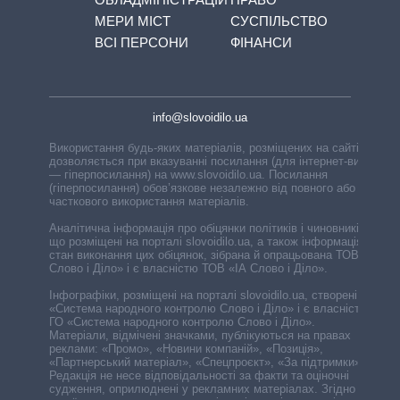
МЕРИ МІСТ
СУСПІЛЬСТВО
ВСІ ПЕРСОНИ
ФІНАНСИ
info@slovoidilo.ua
Використання будь-яких матеріалів, розміщених на сайті,
дозволяється при вказуванні посилання (для інтернет-видань
— гіперпосилання) на www.slovoidilo.ua. Посилання
(гіперпосилання) обов’язкове незалежно від повного або
часткового використання матеріалів.
Аналітична інформація про обіцянки політиків і чиновників,
що розміщені на порталі slovoidilo.ua, а також інформація про
стан виконання цих обіцянок, зібрана й опрацьована ТОВ «ІА
Слово і Діло» і є власністю ТОВ «ІА Слово і Діло».
Інфографіки, розміщені на порталі slovoidilo.ua, створені ГО
«Система народного контролю Слово і Діло» і є власністю
ГО «Система народного контролю Слово і Діло».
Матеріали, відмічені значками, публікуються на правах
реклами: «Промо», «Новини компаній», «Позиція»,
«Партнерський матеріал», «Спецпроєкт», «За підтримки».
Редакція не несе відповідальності за факти та оціночні
судження, оприлюднені у рекламних матеріалах. Згідно з