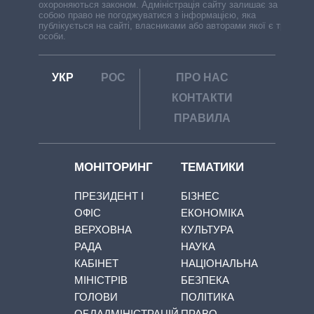
охороняються законом. Адміністрація сайту залишає за
собою право не погоджуватися з інформацією, яка
публікується на сайті, власниками або авторами якої є треті
особи.
УКР
РОС
ПРО НАС
КОНТАКТИ
ПРАВИЛА
МОНІТОРИНГ
ТЕМАТИКИ
ПРЕЗИДЕНТ І
БІЗНЕС
ОФІС
ЕКОНОМІКА
ВЕРХОВНА
КУЛЬТУРА
РАДА
НАУКА
КАБІНЕТ
НАЦІОНАЛЬНА
МІНІСТРІВ
БЕЗПЕКА
ГОЛОВИ
ПОЛІТИКА
ОБЛАДМІНІСТРАЦІЙ
ПРАВО