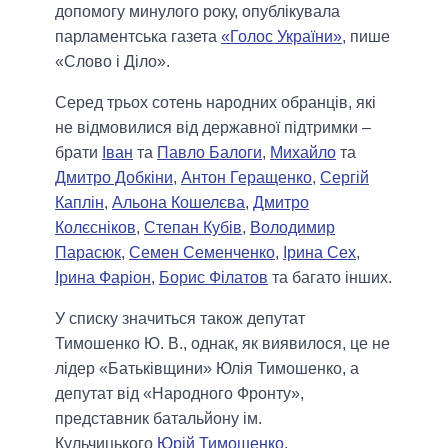
допомогу минулого року, опублікувала
парламентська газета
«Голос України»
, пише
«Слово і Діло».
Серед трьох сотень народних обранців, які
не відмовилися від державної підтримки –
брати
Іван
та
Павло Балоги
,
Михайло
та
Дмитро Добкіни
,
Антон Геращенко
,
Сергій
Каплін
,
Альона Кошелєва
,
Дмитро
Колєсніков
,
Степан Кубів
,
Володимир
Парасюк
,
Семен Семенченко
,
Ірина Сех
,
Ірина Фаріон
,
Борис Філатов
та багато інших.
У списку значиться також депутат
Тимошенко Ю. В., однак, як виявилося, це не
лідер «Батьківщини» Юлія Тимошенко, а
депутат від «Народного Фронту»,
представник батальйону ім.
Кульчицького
Юрій Тимошенко
.