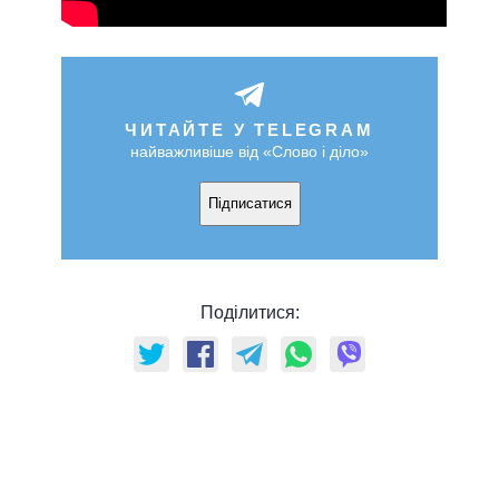
ЧИТАЙТЕ У TELEGRAM
найважливіше від «Слово і діло»
Підписатися
Поділитися: