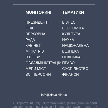
МОНІТОРИНГ
ТЕМАТИКИ
ПРЕЗИДЕНТ І
БІЗНЕС
ОФІС
ЕКОНОМІКА
ВЕРХОВНА
КУЛЬТУРА
РАДА
НАУКА
КАБІНЕТ
НАЦІОНАЛЬНА
МІНІСТРІВ
БЕЗПЕКА
ГОЛОВИ
ПОЛІТИКА
ОБЛАДМІНІСТРАЦІЙ
ПРАВО
МЕРИ МІСТ
СУСПІЛЬСТВО
ВСІ ПЕРСОНИ
ФІНАНСИ
info@slovoidilo.ua
Використання будь-яких матеріалів, розміщених на сайті,
дозволяється при вказуванні посилання (для інтернет-видань