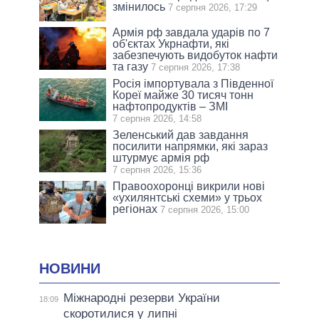
змінилось
7 серпня 2026, 17:29
Армія рф завдала ударів по 7
об'єктах Укрнафти, які
забезпечують видобуток нафти
та газу
7 серпня 2026, 17:38
Росія імпортувала з Південної
Кореї майже 30 тисяч тонн
нафтопродуктів – ЗМІ
7 серпня 2026, 14:58
Зеленський дав завдання
посилити напрямки, які зараз
штурмує армія рф
7 серпня 2026, 15:36
Правоохоронці викрили нові
«ухилянтські схеми» у трьох
регіонах
7 серпня 2026, 15:00
НОВИНИ
Міжнародні резерви України
18:09
скоротилися у липні