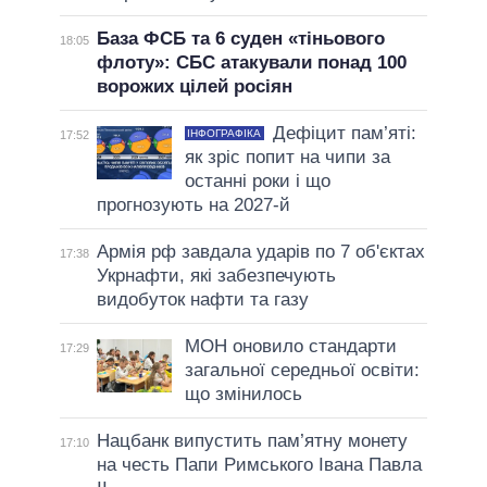
База ФСБ та 6 суден «тіньового
18:05
флоту»: СБС атакували понад 100
ворожих цілей росіян
Дефіцит пам’яті:
ІНФОГРАФІКА
17:52
як зріс попит на чипи за
останні роки і що
прогнозують на 2027-й
Армія рф завдала ударів по 7 об'єктах
17:38
Укрнафти, які забезпечують
видобуток нафти та газу
МОН оновило стандарти
17:29
загальної середньої освіти:
що змінилось
Нацбанк випустить пам’ятну монету
17:10
на честь Папи Римського Івана Павла