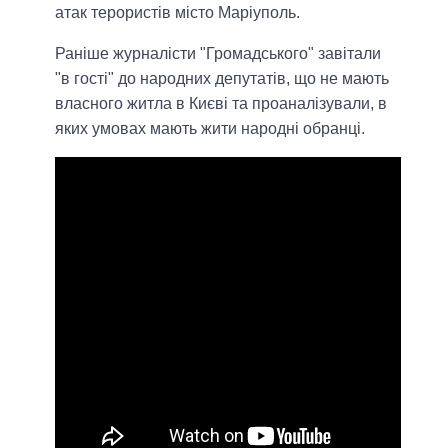
атак терористів місто Маріуполь.
Раніше журналісти "Громадського" завітали
"в гості" до народних депутатів, що не мають
власного житла в Києві та проаналізували, в
яких умовах мають жити народні обранці.