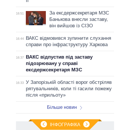
II
За ексдержсекретаря МЗС
16:51
Банькова внесли заставу,
він вийшов із СІЗО
ВАКС відмовився зупинити слухання
16:44
справи про інфраструктуру Харкова
ВАКС відпустив під заставу
16:37
підозрювану у справі
ексдержсекретаря МЗС
У Запорізькій області ворог обстріляв
16:33
рятувальників, коли ті гасили пожежу
після «прильоту»
Більше новин
ІНФОГРАФІКА