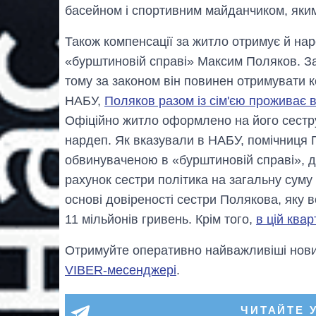
басейном і спортивним майданчиком, яким
Також компенсації за житло отримує й нар
«бурштиновій справі» Максим Поляков. За 
тому за законом він повинен отримувати 
НАБУ,
Поляков разом із сім'єю проживає в
Офіційно житло оформлено на його сестру,
нардеп. Як вказували в НАБУ, помічниця 
обвинуваченою в «бурштиновій справі», 
рахунок сестри політика на загальну суму
основі довіреності сестри Полякова, яку 
11 мільйонів гривень. Крім того,
в цій квар
Отримуйте оперативно найважливіші новин
VIBER-месенджері
.
ЧИТАЙТЕ 