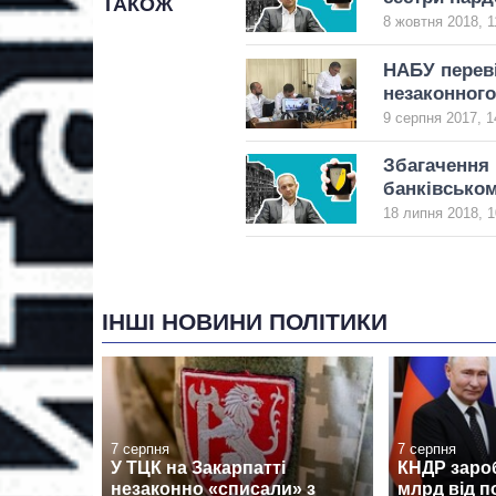
ТАКОЖ
8 жовтня 2018, 1
НАБУ перев
незаконного
9 серпня 2017, 1
Збагачення 
банківськом
18 липня 2018, 1
ІНШІ НОВИНИ ПОЛІТИКИ
7 серпня
7 серпня
У ТЦК на Закарпатті
КНДР заро
незаконно «списали» з
млрд від п