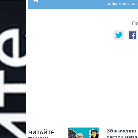
найважливіше в
По
Збагачення 
ЧИТАЙТЕ
сестри нард