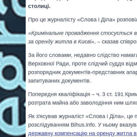
столиці.
Про це журналісту «Слова і Діла» розпов
«Кримінальне провадження стосується в
за оренду житла в Києві»
, – сказав співр
За його словами, недавно слідство намаг
Верховної Ради, проте слідчий суддя відм
розпорядник документів-представник апа
запитуваних документів.
Попередня кваліфікація – ч. 3 ст. 191 Кр
розтрата майна або заволодіння ним шл
Як з'ясував журналіст «Слова і Діла», ц
розслідуванням Bihus.info. У ньому вказу
державну компенсацію на оренду житла в 