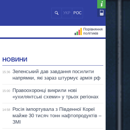
УКР
РОС
Порівняння
політиків
ЦІЙ
МЕРИ МІСТ
ВСІ ПЕРСОНИ
НОВИНИ
Зеленський дав завдання посилити
15:36
напрямки, які зараз штурмує армія рф
Правоохоронці викрили нові
15:00
«ухилянтські схеми» у трьох регіонах
Росія імпортувала з Південної Кореї
14:58
майже 30 тисяч тонн нафтопродуктів –
ЗМІ