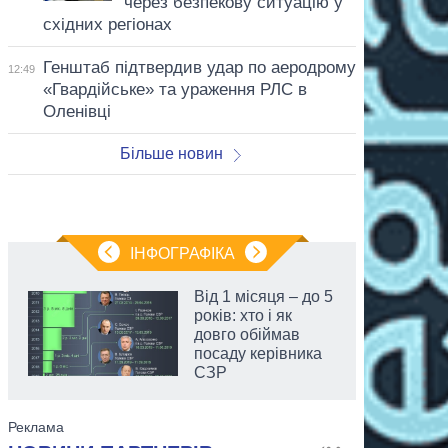
через безпекову ситуацію у
східних регіонах
Генштаб підтвердив удар по аеродрому
12:49
«Гвардійське» та ураження РЛС в
Оленівці
Більше новин
ІНФОГРАФІКА
Від 1 місяця – до 5
років: хто і як
довго обіймав
посаду керівника
СЗР