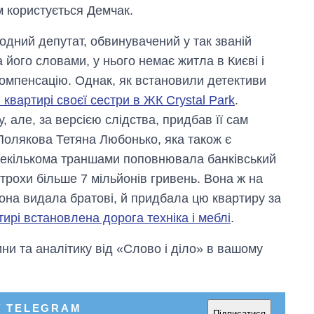
 користується Демчак.
одний депутат, обвинувачений у так званій
його словами, у нього немає житла в Києві і
компенсацію. Однак, як встановили детективи
 квартирі своєї сестри в ЖК Crystal Park
.
 але, за версією слідства, придбав її сам
Полякова Тетяна Любонько, яка також є
декількома траншами поповнювала банківський
 трохи більше 7 мільйонів гривень. Вона ж на
вона видала братові, й придбала цю квартиру за
тирі встановлена дорога техніка і меблі
.
и та аналітику від «Слово і діло» в вашому
У TELEGRAM
Підписатися