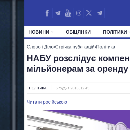
НОВИНИ
ОБIЦЯНКИ
ПОЛIТИКИ
УСІ ПОЛІТИКИ
ПРЕЗИДЕНТ І ОФ
Слово і Діло
›
Стрічка публікацій
›
Політика
НАБУ розслідує компен
мільйонерам за оренду
ПОЛІТИКА
6 грудня 2018, 12:45
Читати російською