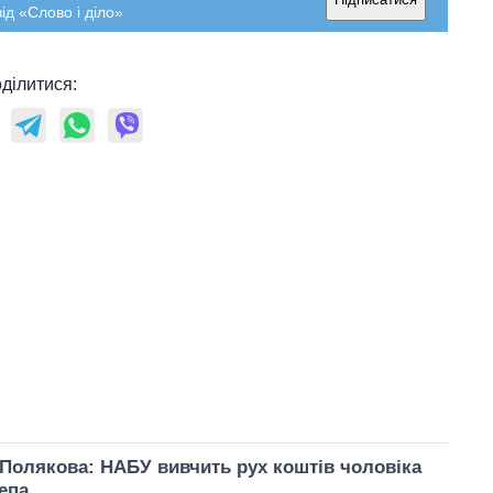
ід «Слово і діло»
ділитися:
Полякова: НАБУ вивчить рух коштів чоловіка
епа