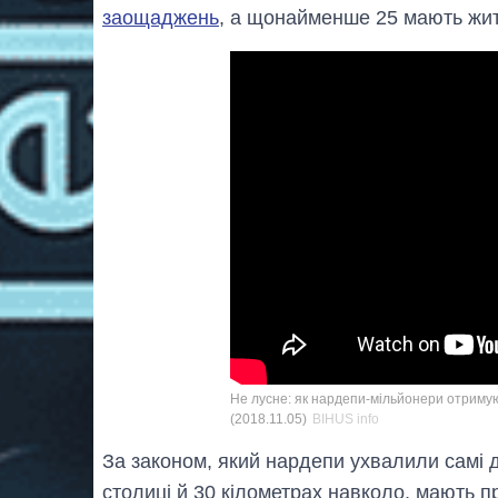
заощаджень
, а щонайменше 25 мають житл
Не лусне: як нардепи-мільйонери отримую
(2018.11.05)
BIHUS info
За законом, який нардепи ухвалили самі дл
столиці й 30 кілометрах навколо, мають п