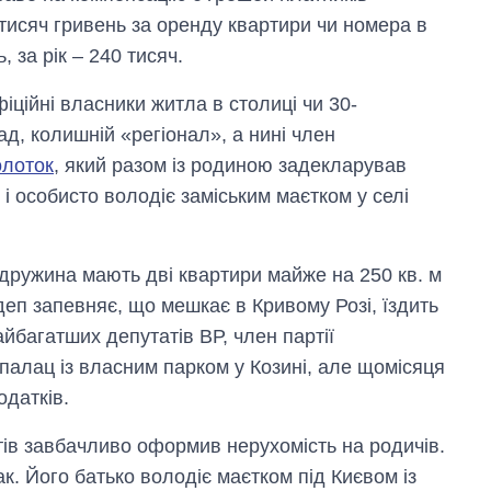
тисяч гривень за оренду квартири чи номера в
, за рік – 240 тисяч.
іційні власники житла в столиці чи 30-
ад, колишній «регіонал», а нині член
олоток
, який разом із родиною задекларував
і особисто володіє заміським маєтком у селі
 дружина мають дві квартири майже на 250 кв. м
еп запевняє, що мешкає в Кривому Розі, їздить
айбагатших депутатів ВР, член партії
палац із власним парком у Козині, але щомісяця
одатків.
тів завбачливо оформив нерухомість на родичів.
. Його батько володіє маєтком під Києвом із