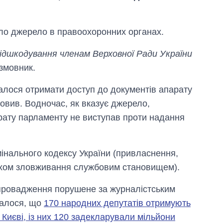
іло джерело в правоохоронних органах.
ідшкодування членам Верховної Ради України
озмовник.
алося отримати доступ до документів апарату
овив. Водночас, як вказує джерело,
рату парламенту не виступав проти надання
Як за 10 років
имінального кодексу України (привласнення,
змінилася кількість
вступників на
яхом зловживання службовим становищем).
бакалаврат,
магістратуру та
е провадження порушене за журналістським
аспірантуру
валося, що
170 народних депутатів отримують
Києві, із них 120 задекларували мільйони