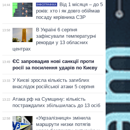
Від 1 місяця – до 5
ІНФОГРАФІКА
14:44
років: хто і як довго обіймав
посаду керівника СЗР
В Україні 6 серпня
13:58
зафіксували температурні
рекорди у 13 обласних
центрах
ЄС запровадив нові санкції проти
13:49
росії за посилення ударів по Києву
У Києві зросла кількість загиблих
13:33
внаслідок російської атаки 5 серпня
Атака рф на Сумщину: кількість
13:22
постраждалих збільшилась до 13 осіб
«Укрзалізниця» змінила
12:58
маршрути низки потягів