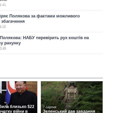
1:41
іряє Полякова за фактами можливого
 збагачення
4:16
Полякова: НАБУ перевірить рух коштів на
у рахунку
0:49
била близько $22
7 серпня
очатку війни в
Зеленський дав завдання