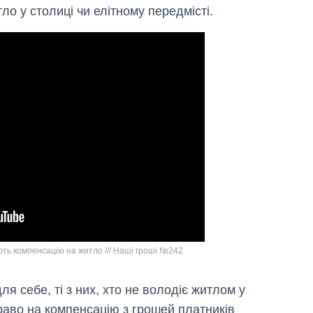
о у столиці чи елітному передмісті.
ть компенсацію на житло /// Наші гроші №242
я себе, ті з них, хто не володіє житлом у
раво на компенсацію з грошей платників