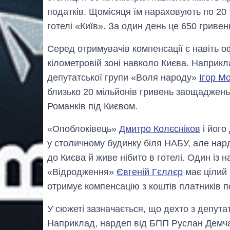
податків. Щомісяця їм нараховують по 20 
готелі «Київ». За один день це 650 гривень
Серед отримувачів компенсації є навіть оф
кілометровій зоні навколо Києва. Наприкл
депутатської групи «Воля народу»
Ігор М
близько 20 мільйонів гривень заощаджень 
Романків під Києвом.
«Опоблоківець»
Дмитро Колєсніков
і його
у столичному будинку біля НАБУ, але нард
до Києва й живе нібито в готелі. Один із н
«Відродження»
Євгеній Гєллєр
має цілий 
отримує компенсацію з коштів платників п
У сюжеті зазначається, що дехто з депута
Наприклад, нардеп від БПП Руслан Демчак