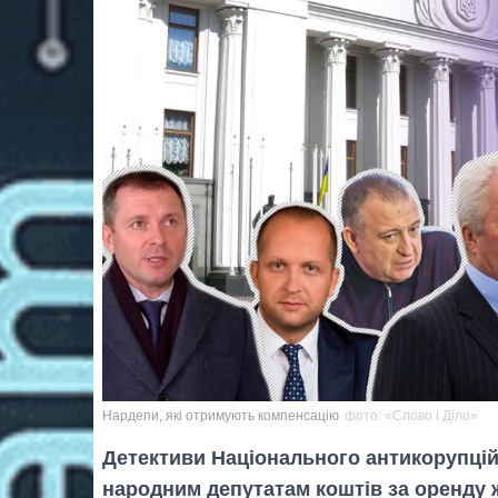
Нардепи, які отримують компенсацію
фото: «Слово і Діло»
Детективи Національного антикорупці
народним депутатам коштів за оренду жи