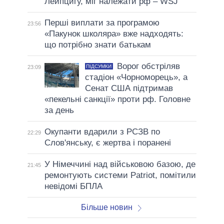
Лейпцигу, міг належати рф – WSJ
Перші виплати за програмою
23:56
«Пакунок школяра» вже надходять:
що потрібно знати батькам
Ворог обстріляв
ПІДСУМКИ
23:09
стадіон «Чорноморець», а
Сенат США підтримав
«пекельні санкції» проти рф. Головне
за день
Окупанти вдарили з РСЗВ по
22:29
Слов'янську, є жертва і поранені
У Німеччині над військовою базою, де
21:45
ремонтують системи Patriot, помітили
невідомі БПЛА
Більше новин