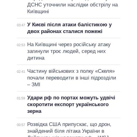
ДСНС уточнили наслідки обстрілу на
Київщині
У Києві після атаки балістикою у
03:47
двох районах сталися пожежі
На Київщині через російську атаку
02:53
загинули троє людей, серед них
дитина
Частину військових з полку «Скеля»
02:41
почали переводити в інші підрозділи
– ЗМІ
Удари рф по портах можуть удвічі
01:59
скоротити експорт українського
зерна
Розвідка США припускає, що дрон,
00:57
знайдений біля літака України в