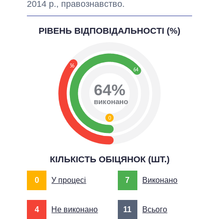
2014 р., правознавство.
РІВЕНЬ ВІДПОВІДАЛЬНОСТІ (%)
36
64
64%
виконано
0
КІЛЬКІСТЬ ОБІЦЯНОК (ШТ.)
0
У процесі
7
Виконано
4
Не виконано
11
Всього