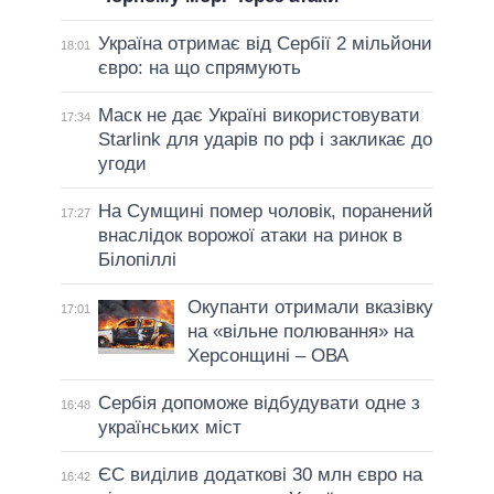
Україна отримає від Сербії 2 мільйони
18:01
євро: на що спрямують
Маск не дає Україні використовувати
17:34
Starlink для ударів по рф і закликає до
угоди
На Сумщині помер чоловік, поранений
17:27
внаслідок ворожої атаки на ринок в
Білопіллі
Окупанти отримали вказівку
17:01
на «вільне полювання» на
Херсонщині – ОВА
Сербія допоможе відбудувати одне з
16:48
українських міст
ЄС виділив додаткові 30 млн євро на
16:42