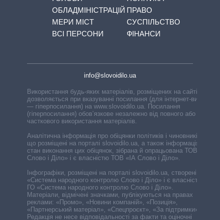
ОБЛАДМІНІСТРАЦІЙ
ПРАВО
МЕРИ МІСТ
СУСПІЛЬСТВО
ВСІ ПЕРСОНИ
ФІНАНСИ
info@slovoidilo.ua
Використання будь-яких матеріалів, розміщених на сайті,
дозволяється при вказуванні посилання (для інтернет-видань
— гіперпосилання) на www.slovoidilo.ua. Посилання
(гіперпосилання) обов’язкове незалежно від повного або
часткового використання матеріалів.
Аналітична інформація про обіцянки політиків і чиновників,
що розміщені на порталі slovoidilo.ua, а також інформація про
стан виконання цих обіцянок, зібрана й опрацьована ТОВ «ІА
Слово і Діло» і є власністю ТОВ «ІА Слово і Діло».
Інфографіки, розміщені на порталі slovoidilo.ua, створені ГО
«Система народного контролю Слово і Діло» і є власністю
ГО «Система народного контролю Слово і Діло».
Матеріали, відмічені значками, публікуються на правах
реклами: «Промо», «Новини компаній», «Позиція»,
«Партнерський матеріал», «Спецпроєкт», «За підтримки».
Редакція не несе відповідальності за факти та оціночні