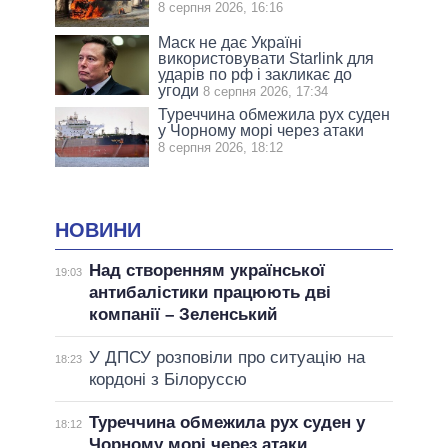
8 серпня 2026, 16:16
Маск не дає Україні
використовувати Starlink для
ударів по рф і закликає до
угоди
8 серпня 2026, 17:34
Туреччина обмежила рух суден
у Чорному морі через атаки
8 серпня 2026, 18:12
НОВИНИ
Над створенням української
19:03
антибалістики працюють дві
компанії – Зеленський
У ДПСУ розповіли про ситуацію на
18:23
кордоні з Білоруссю
Туреччина обмежила рух суден у
18:12
Чорному морі через атаки