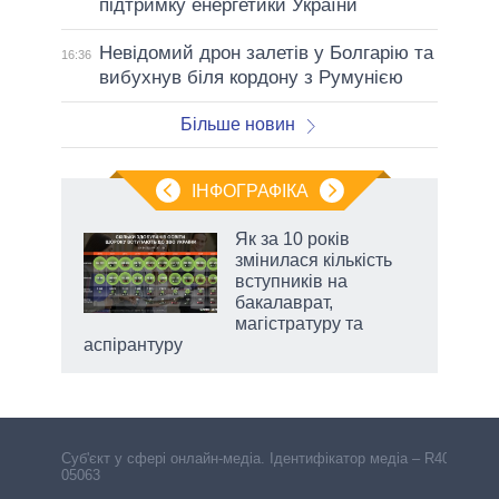
підтримку енергетики України
Невідомий дрон залетів у Болгарію та
16:36
вибухнув біля кордону з Румунією
Більше новин
ІНФОГРАФІКА
Як за 10 років
 за
змінилася кількість
асть
вступників на
бакалаврат,
магістратуру та
аспірантуру
Cуб'єкт у сфері онлайн-медіа. Ідентифікатор медіа – R40-
05063