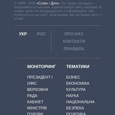
© 2009—2026
«Слово і Діло»
.
Всі права захищені і
охороняються законом. Адміністрація сайту залишає за
собою право не погоджуватися з інформацією, яка
публікується на сайті, власниками або авторами якої є треті
особи.
УКР
РОС
ПРО НАС
КОНТАКТИ
ПРАВИЛА
МОНІТОРИНГ
ТЕМАТИКИ
ПРЕЗИДЕНТ І
БІЗНЕС
ОФІС
ЕКОНОМІКА
ВЕРХОВНА
КУЛЬТУРА
РАДА
НАУКА
КАБІНЕТ
НАЦІОНАЛЬНА
МІНІСТРІВ
БЕЗПЕКА
ГОЛОВИ
ПОЛІТИКА