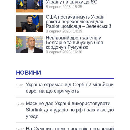
Україну на шляху до ЄС
8 серпня 2026, 15:35
США постачатимуть Україні
ракети-перехоплювачі для
Patriot щомісяця – Зеленський
8 серпня 2026, 14:39
Невідомий дрон залетів у
Болгарію та вибухнув біля
кордону з Румунією
8 серпня 2026, 16:36
НОВИНИ
Україна отримає від Сербії 2 мільйони
18:01
євро: на що спрямують
Маск не дає Україні використовувати
17:34
Starlink для ударів по рф і закликає до
угоди
На Сумщині помер чоловік, поранений
17:27