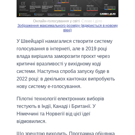
Онлайн-голосування у світі
Слово і діло
Зображення максимального розміру (відкриється в новому
вікні)
У Швейцарії намагалися створити систему
голосування в інтернеті, але в 2019 році
влада вирішила заморозити проєкт через
критичні вразливості у вихідному коді
системи. Наступна спроба запуску буде в
2022 році: в декількох кантонах випробують
нову систему е-голосування.
Пілотні технології електронних виборів
тестують в Індії, Канаді і Британії. У
Німеччині та Норвегії від цієї ідеї
відмовилися.
Що зрештою виходить. Програмна обіцянка