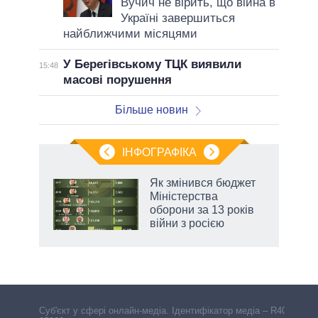
Вучич не вірить, що війна в
Україні завершиться
найближчими місяцями
У Берегівському ТЦК виявили
15:48
масові порушення
Більше новин
ІНФОГРАФІКА
 5
Як змінився бюджет
вго
Міністерства
оборони за 13 років
війни з росією
Cуб'єкт у сфері онлайн-медіа. Ідентифікатор медіа – R40-