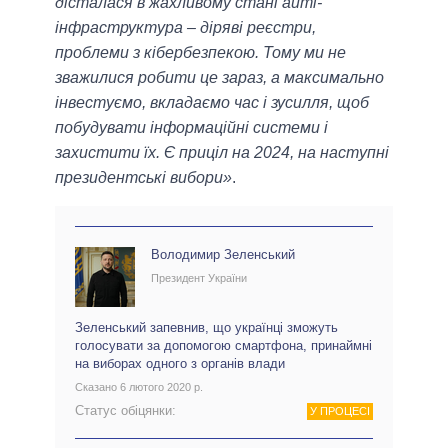
дісталася в жахливому стані айті-
інфраструктура – діряві реєстри,
проблеми з кібербезпекою. Тому ми не
зважилися робити це зараз, а максимально
інвестуємо, вкладаємо час і зусилля, щоб
побудувати інформаційні системи і
захистити їх. Є приціл на 2024, на наступні
президентські вибори»
.
Володимир Зеленський
Президент України
Зеленський запевнив, що українці зможуть
голосувати за допомогою смартфона, принаймні
на виборах одного з органів влади
Сказано 6 лютого 2020 р.
Статус обіцянки:
У ПРОЦЕСІ