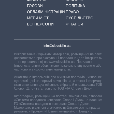
ГОЛОВИ
ПОЛІТИКА
ОБЛАДМІНІСТРАЦІЙ
ПРАВО
МЕРИ МІСТ
СУСПІЛЬСТВО
ВСІ ПЕРСОНИ
ФІНАНСИ
info@slovoidilo.ua
Використання будь-яких матеріалів, розміщених на сайті,
дозволяється при вказуванні посилання (для інтернет-видань
— гіперпосилання) на www.slovoidilo.ua. Посилання
(гіперпосилання) обов’язкове незалежно від повного або
часткового використання матеріалів.
Аналітична інформація про обіцянки політиків і чиновників,
що розміщені на порталі slovoidilo.ua, а також інформація про
стан виконання цих обіцянок, зібрана й опрацьована ТОВ «ІА
Слово і Діло» і є власністю ТОВ «ІА Слово і Діло».
Інфографіки, розміщені на порталі slovoidilo.ua, створені ГО
«Система народного контролю Слово і Діло» і є власністю
ГО «Система народного контролю Слово і Діло».
Матеріали, відмічені значками, публікуються на правах
реклами: «Промо», «Новини компаній», «Позиція»,