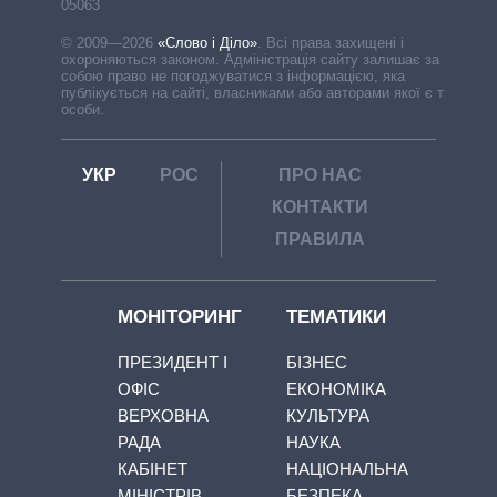
05063
© 2009—2026
«Слово і Діло»
.
Всі права захищені і
охороняються законом. Адміністрація сайту залишає за
собою право не погоджуватися з інформацією, яка
публікується на сайті, власниками або авторами якої є треті
особи.
УКР
РОС
ПРО НАС
КОНТАКТИ
ПРАВИЛА
МОНІТОРИНГ
ТЕМАТИКИ
ПРЕЗИДЕНТ І
БІЗНЕС
ОФІС
ЕКОНОМІКА
ВЕРХОВНА
КУЛЬТУРА
РАДА
НАУКА
КАБІНЕТ
НАЦІОНАЛЬНА
МІНІСТРІВ
БЕЗПЕКА