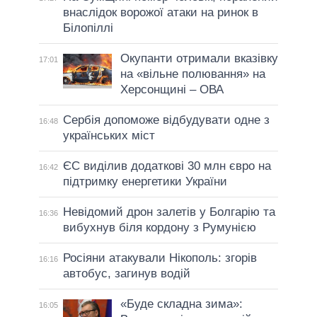
внаслідок ворожої атаки на ринок в
Білопіллі
Окупанти отримали вказівку
17:01
на «вільне полювання» на
Херсонщині – ОВА
Сербія допоможе відбудувати одне з
16:48
українських міст
ЄС виділив додаткові 30 млн євро на
16:42
підтримку енергетики України
Невідомий дрон залетів у Болгарію та
16:36
вибухнув біля кордону з Румунією
Росіяни атакували Нікополь: згорів
16:16
автобус, загинув водій
«Буде складна зима»:
16:05