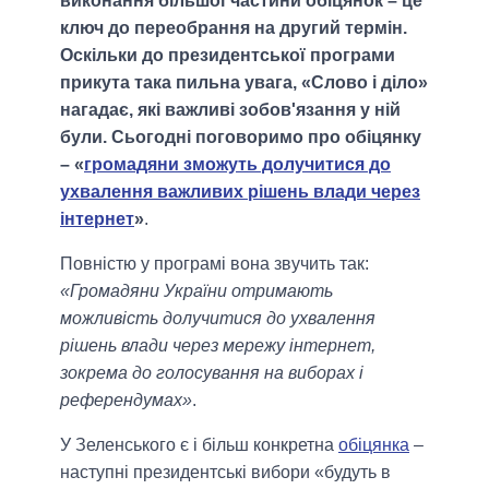
виконання більшої частини обіцянок – це
ключ до переобрання на другий термін.
Оскільки до президентської програми
прикута така пильна увага, «Слово і діло»
нагадає, які важливі зобов'язання у ній
були. Сьогодні поговоримо про обіцянку
– «
громадяни зможуть долучитися до
ухвалення важливих рішень влади через
інтернет
»
.
Повністю у програмі вона звучить так:
«Громадяни України отримають
можливість долучитися до ухвалення
рішень влади через мережу інтернет,
зокрема до голосування на виборах і
референдумах»
.
У Зеленського є і більш конкретна
обіцянка
–
наступні президентські вибори «будуть в