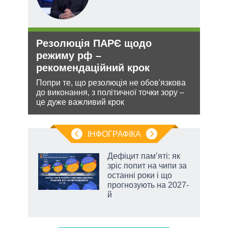
Резолюція ПАРЄ щодо
Орд
О та
режиму рф –
под
рекомендаційний крок
На ю
очіку
Попри те, що резолюція не обов'язкова
проп
до виконання, з політичної точки зору –
інфо
лютно
це дуже важливий крок
ІНФОГРАФІКА
Дефіцит пам’яті: як
 за
зріс попит на чипи за
асть
останні роки і що
прогнозують на 2027-
й