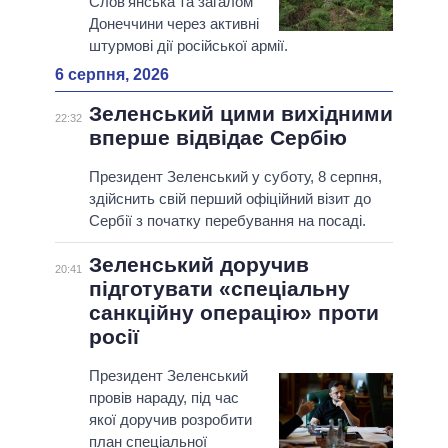
Слов’янська та загалом
Донеччини через активні
штурмові дії російської армії.
6 серпня, 2026
Зеленський цими вихідними
22:32
вперше відвідає Сербію
Президент Зеленський у суботу, 8 серпня,
здійснить свій перший офіційний візит до
Сербії з початку перебування на посаді.
Зеленський доручив
20:41
підготувати «спеціальну
санкційну операцію» проти
росії
Президент Зеленський
провів нараду, під час
якої доручив розробити
план спеціальної