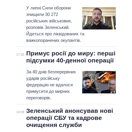
У липні Сили оборони
знищили 30 272
російських військових,
розповів Зеленський.
Йдеться про ліквідованих та
важкопоранених окупантів.
Примус росії до миру: перші
17:20
підсумки 40-денної операції
За 40 днів безперервних
ударів російську
федерацію не вдалося
примусити до мирних
переговорів.
Зеленський анонсував нові
14:09
операції СБУ та кадрове
очищення служби