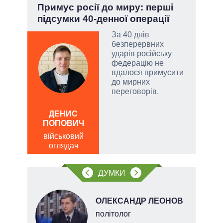
.
Примус росії до миру: перші
Зел
підсумки 40-денної операції
Кол
За 40 днів
безперервних
ударів російську
и, а
федерацію не
и
вдалося примусити
 рф.
до мирних
ла
переговорів.
римку
лі
ДЕНИС
ЛЕОН
ПОПОВИЧ
по
військовий
о
оглядач
ДУМКИ
ОЛЕКСАНДР ЛЕОНОВ
політолог