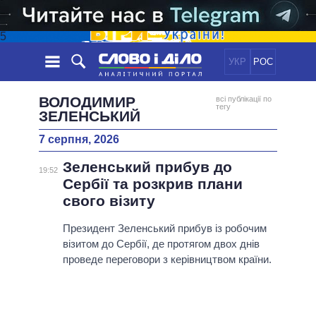
5
УКР
РОС
НОВИНИ
ВОЛОДИМИР
всі публікації по
тегу
ЗЕЛЕНСЬКИЙ
ОБIЦЯНКИ
СТРІЧКА
ПОЛІТИКА
7 серпня, 2026
ПОДІЇ
ЕКОНОМІКА
ПОЛIТИКИ
Зеленський прибув до
19:52
СТАТТІ
СУСПІЛЬСТВО
Сербії та розкрив плани
ІНФОГРАФІКА
ДУМКИ
СВІТ
УСІ ПОЛІТИКИ
свого візиту
ОГЛЯДИ
ПРЕЗИДЕНТ І ОФІС
ВІДЕО
Президент Зеленський прибув із робочим
ДАЙДЖЕСТИ
ВЕРХОВНА РАДА
візитом до Сербії, де протягом двох днів
ПІДТРИМАТИ
КАБІНЕТ МІНІСТРІВ
проведе переговори з керівництвом країни.
ГОЛОВИ ОБЛАДМІНІСТРАЦІЙ
ПОРІВНЯННЯ ПОЛІТИКІВ
МЕРИ МІСТ