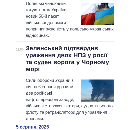
Польські чиновники
готують для України
новий 50-й пакет
військової допомоги
попри напруженість у польсько-українських
відносинах.
Зеленський підтвердив
11:00
ураження двох НПЗ у росії
та суден ворога у Чорному
морі
Сили оборони України в
ніч на 6 серпня уразили
два російські
нафтопереробні заводи,
військові сторожові катери, судна тіньового
флоту та ретранслятори для управління
дронами.
5 серпня, 2026