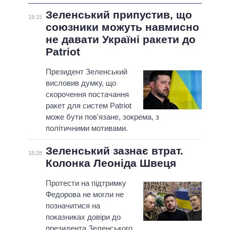
Зеленський припустив, що
19:15
союзники можуть навмисно
не давати Україні ракети до
Patriot
Президент Зеленський
висловив думку, що
скорочення постачання
ракет для систем Patriot
може бути пов'язане, зокрема, з
політичними мотивами.
Зеленський зазнає втрат.
18:28
Колонка Леоніда Швеця
Протести на підтримку
Федорова не могли не
позначитися на
показниках довіри до
президента Зеленського.