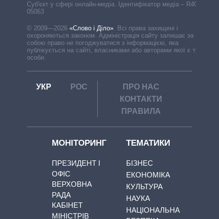
Cуб'єкт у сфері онлайн-медіа. Ідентифікатор медіа – R40-
05063
© 2009—2026
«Слово і Діло»
.
Всі права захищені і
охороняються законом. Адміністрація сайту залишає за
собою право не погоджуватися з інформацією, яка
публікується на сайті, власниками або авторами якої є треті
особи.
УКР
РОС
ПРО НАС
КОНТАКТИ
ПРАВИЛА
МОНІТОРИНГ
ТЕМАТИКИ
ПРЕЗИДЕНТ І
БІЗНЕС
ОФІС
ЕКОНОМІКА
ВЕРХОВНА
КУЛЬТУРА
РАДА
НАУКА
КАБІНЕТ
НАЦІОНАЛЬНА
МІНІСТРІВ