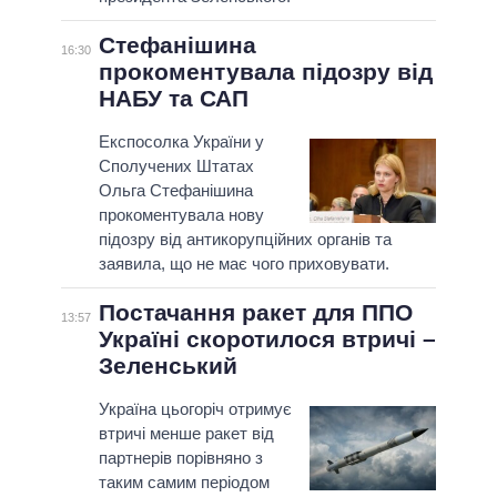
Стефанішина
16:30
прокоментувала підозру від
НАБУ та САП
Експосолка України у
Сполучених Штатах
Ольга Стефанішина
прокоментувала нову
підозру від антикорупційних органів та
заявила, що не має чого приховувати.
Постачання ракет для ППО
13:57
Україні скоротилося втричі –
Зеленський
Україна цьогоріч отримує
втричі менше ракет від
партнерів порівняно з
таким самим періодом