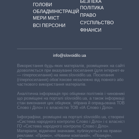
БЕЗПЕКА
ГОЛОВИ
ПОЛІТИКА
ОБЛАДМІНІСТРАЦІЙ
ПРАВО
МЕРИ МІСТ
СУСПІЛЬСТВО
ВСІ ПЕРСОНИ
ФІНАНСИ
info@slovoidilo.ua
Використання будь-яких матеріалів, розміщених на сайті,
дозволяється при вказуванні посилання (для інтернет-видань
— гіперпосилання) на www.slovoidilo.ua. Посилання
(гіперпосилання) обов’язкове незалежно від повного або
часткового використання матеріалів.
Аналітична інформація про обіцянки політиків і чиновників,
що розміщені на порталі slovoidilo.ua, а також інформація про
стан виконання цих обіцянок, зібрана й опрацьована ТОВ «ІА
Слово і Діло» і є власністю ТОВ «ІА Слово і Діло».
Інфографіки, розміщені на порталі slovoidilo.ua, створені ГО
«Система народного контролю Слово і Діло» і є власністю
ГО «Система народного контролю Слово і Діло».
Матеріали, відмічені значками, публікуються на правах
реклами: «Промо», «Новини компаній», «Позиція»,