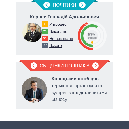
ПОЛIТИКИ
Кернес Геннадій Адольфович
У процесі
0
43
57
Виконано
73
57%
Не виконано
55
виконано
0
Всього
128
ОБІЦЯНКИ ПОЛІТИКІВ
ив
,
Корецький пообіцяв
м
терміново організувати
зустрічі з представниками
для
бізнесу
голо