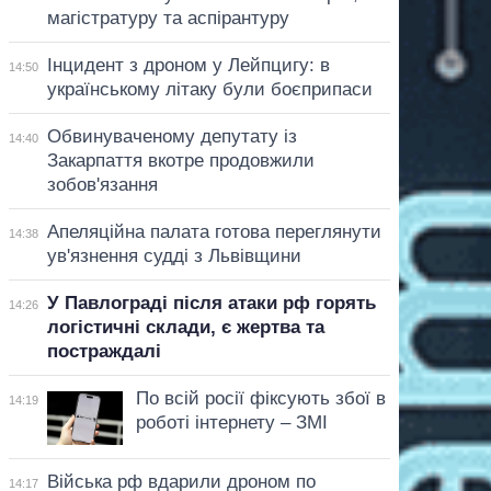
магістратуру та аспірантуру
Інцидент з дроном у Лейпцигу: в
14:50
українському літаку були боєприпаси
Обвинуваченому депутату із
14:40
Закарпаття вкотре продовжили
зобов'язання
Апеляційна палата готова переглянути
14:38
ув'язнення судді з Львівщини
У Павлограді після атаки рф горять
14:26
логістичні склади, є жертва та
постраждалі
По всій росії фіксують збої в
14:19
роботі інтернету – ЗМІ
Війська рф вдарили дроном по
14:17