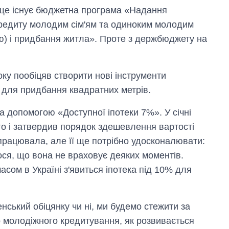
 ще існує бюджетна програма «Надання
кредиту молодим сім'ям та одиноким молодим
ю) і придбання житла». Проте з держбюджету на
року пообіцяв створити нові інструменти
 для придбання квадратних метрів.
 допомогою «Доступної іпотеки 7%». У січні
го і затвердив порядок здешевлення вартості
апрацювала, але її ще потрібно удосконалювати:
ося, що вона не враховує деяких моментів.
сом в Україні з'явиться іпотека під 10% для
ський обіцянку чи ні, ми будемо стежити за
о молодіжного кредитування, як розвивається