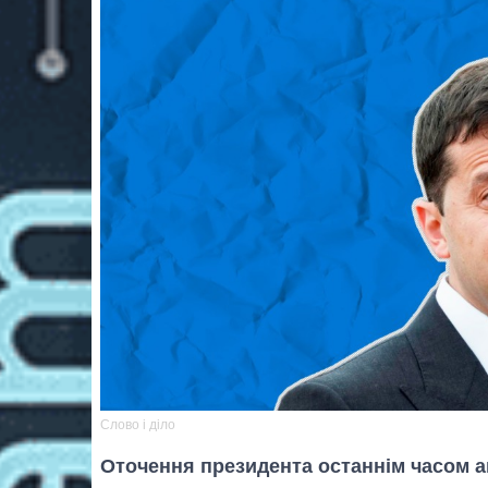
Слово і діло
Оточення президента останнім часом а