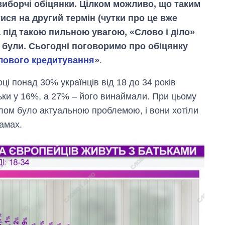
иборчі обіцянки. Цілком можливо, що таким
ся на другий термін (чутки про це вже
 під такою пильною увагою, «Слово і діло»
й були. Сьогодні поговоримо про обіцянку
лового кредитування
»
.
і понад 30% українців від 18 до 34 років
ьки у 16%, а 27% – його винаймали. При цьому
лом було актуальною проблемою, і вони хотіли
амах.
Як за 10 років
змінилася кількість
вступників на
бакалаврат,
магістратуру та
аспірантуру