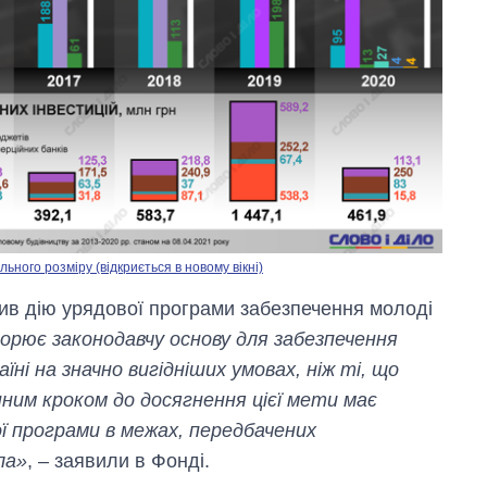
ного розміру (відкриється в новому вікні)
жив дію урядової програми забезпечення молоді
орює законодавчу основу для забезпечення
їні на значно вигідніших умовах, ніж ті, що
ним кроком до досягнення цієї мети має
ї програми в межах, передбачених
ла»
, – заявили в Фонді.