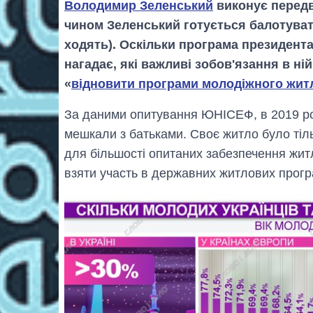
Володимир Зеленський
виконує передв
чином Зеленський готується балотувати
ходять). Оскільки програма президента
нагадає, які важливі зобов'язання в ні
«
відновити програми молодіжного жит
За даними опитування ЮНІСЕФ, в 2019 роц
мешкали з батьками. Своє житло було тіл
для більшості опитаних забезпечення жит
взяти участь в державних житлових прогр