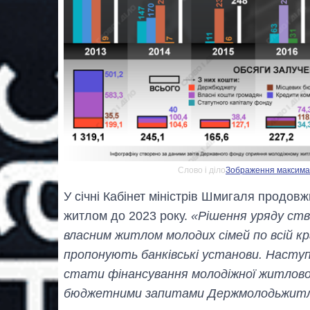
Слово і діло
Зображення максималь
У січні Кабінет міністрів Шмигаля продов
житлом до 2023 року.
«Рішення уряду ств
власним житлом молодих сімей по всій кра
пропонують банківські установи. Наступ
стати фінансування молодіжної житлово
бюджетними запитами Держмолодьжит