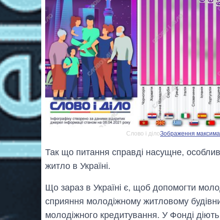
Слово і діло
Зображення максималь
Так що питання справді насущне, особлив
житло в Україні.
Що зараз в Україні є, щоб допомогти мол
сприяння молодіжному житловому будівниц
молодіжного кредитування. У Фонді діют