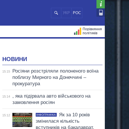
УКР
РОС
Порівняння
політиків
ЦІЙ
МЕРИ МІСТ
ВСІ ПЕРСОНИ
НОВИНИ
Росіяни розстріляли полоненого воїна
15:15
поблизу Мирного на Донеччині –
прокуратура
, яка підірвала авто військового на
15:14
замовлення росіян
Як за 10 років
ІНФОГРАФІКА
15:12
змінилася кількість
вступників на бакалаврат,