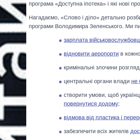
програма «Доступна іпотека» і які нові п
Нагадаємо, «Слово і діло» детально розб
програми Володимира Зеленського. Ми пис
зарплата військовослужбовц
відновити аеропорти
в кожно
кримінальні злочини розгля
центральні органи влади
не 
створити умови, щоб українці
повернутися додому
;
відмова від пластика і перер
забезпечити всіх жителів
дос