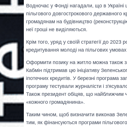
Водночас у Фонді нагадали, що в Україні
пільгового довгострокового державного 
громадянам на будівництво (реконструкці
неї гроші не виділяються.
Крім того, уряд у своїй стратегії до 2023 
кредитування молоді на пільгових умовах
Оформити позику на житло можна також за
Кабмін підтримав цю ініціативу Зеленсько
іпотечних кредитів. У березні програма з
програму тестували журналісти і з'ясувал
Також президент обіцяв, що найближчим ча
«кожного громадянина».
Таким чином, щоб визначити виконав Зелен
тим, як фінансуються програми пільговог