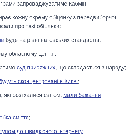
рограми запроваджуватиме Кабмін.
ирає кожну окрему обіцянку з передвиборчої
али про такі обіцянки:
ів
буде на рівні натовських стандартів;
му обласному центрі;
датиме
суд присяжних
, що складається з народу;
будуть сконцентровані в Києві
;
, які роз'їхалися світом,
мали бажання
обка сміття
;
тупом до швидкісного інтернету
.