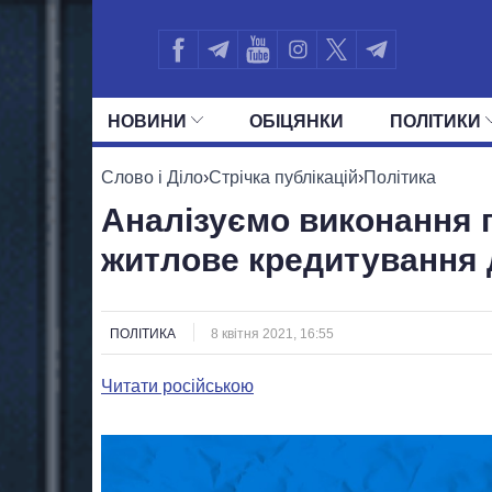
НОВИНИ
ОБIЦЯНКИ
ПОЛIТИКИ
УСІ ПОЛІТИКИ
ПРЕЗИДЕНТ І ОФ
Слово і Діло
›
Стрічка публікацій
›
Політика
Аналізуємо виконання 
житлове кредитування 
ПОЛІТИКА
8 квітня 2021, 16:55
Читати російською