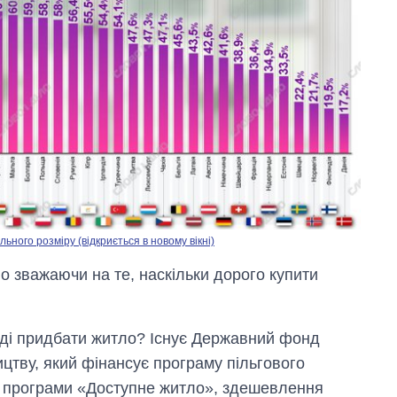
ного розміру (відкриється в новому вікні)
о зважаючи на те, наскільки дорого купити
оді придбати житло? Існує Державний фонд
тву, який фінансує програму пільгового
ь програми «Доступне житло», здешевлення