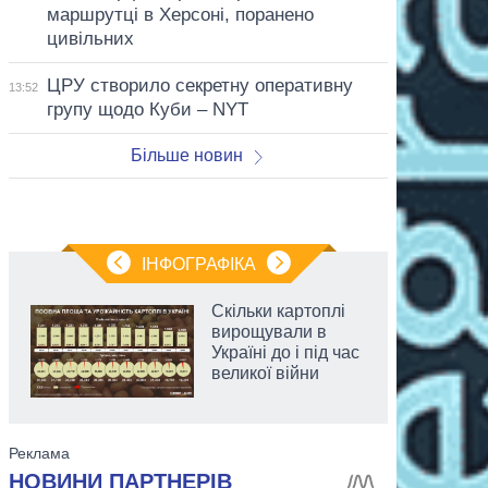
маршрутці в Херсоні, поранено
цивільних
ЦРУ створило секретну оперативну
13:52
групу щодо Куби – NYT
Більше новин
ІНФОГРАФІКА
Скільки картоплі
вирощували в
Україні до і під час
великої війни