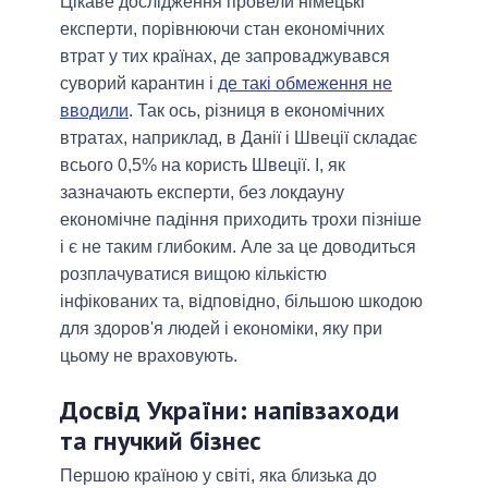
Цікаве дослідження провели німецькі
експерти, порівнюючи стан економічних
втрат у тих країнах, де запроваджувався
суворий карантин і
де такі обмеження не
вводили
. Так ось, різниця в економічних
втратах, наприклад, в Данії і Швеції складає
всього 0,5% на користь Швеції. І, як
зазначають експерти, без локдауну
економічне падіння приходить трохи пізніше
і є не таким глибоким. Але за це доводиться
розплачуватися вищою кількістю
інфікованих та, відповідно, більшою шкодою
для здоров'я людей і економіки, яку при
цьому не враховують.
Досвід України: напівзаходи
та гнучкий бізнес
Першою країною у світі, яка близька до