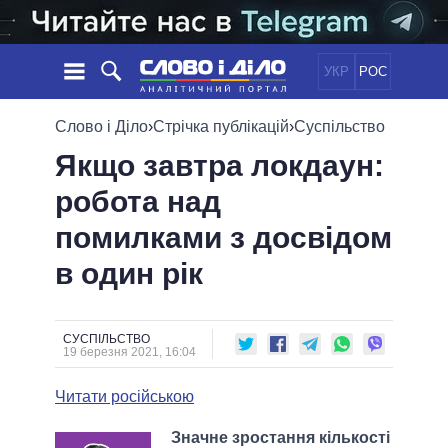
УКР
РОС
НОВИНИ
Слово і Діло
›
Стрічка публікацій
›
Суспільство
Якщо завтра локдаун:
ОБIЦЯНКИ
СТРІЧКА
ПОЛІТИКА
робота над
ПОДІЇ
ЕКОНОМІКА
ПОЛIТИКИ
помилками з досвідом
СТАТТІ
СУСПІЛЬСТВО
ІНФОГРАФІКА
ДУМКИ
СВІТ
УСІ ПОЛІТИКИ
в один рік
ОГЛЯДИ
ПРЕЗИДЕНТ І ОФІС
ВІДЕО
ДАЙДЖЕСТИ
ВЕРХОВНА РАДА
СУСПІЛЬСТВО
ПІДТРИМАТИ
КАБІНЕТ МІНІСТРІВ
19 березня 2021, 16:04
ГОЛОВИ ОБЛАДМІНІСТРАЦІЙ
ПОРІВНЯННЯ ПОЛІТИКІВ
Читати російською
МЕРИ МІСТ
ВСІ ПЕРСОНИ
Значне зростання кількості