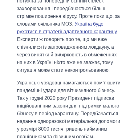
потужна за попередній осінній сплеск
захворювання і передбачається більш
стрімке поширення вірусу. Проте поки що, за
словами очільника МОЗ,
Україна буде
рухатися в стратегії адаптивного карантину
.
Експерти ж говорить про те, що ми вже
спізнилися із запровадженням локдауну, а
через винятки й вибірковість в обмеженнях
на них в Україні ніхто вже не зважає, тому
ситуація може стати неконтрольованою.
Українські урядовці намагаються пом’якшити
пандемічні удари для вітчизняного бізнесу.
Так у грудні 2020 року Президент підписав
ініційовані ним закони для підтримки малого
бізнесу в період карантину. Передбачається
надання одноразової матеріальної допомоги
у розмірі 8000 тисяч гривень найманим
працівникам та фізичним особам-