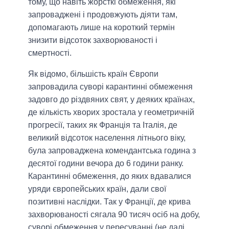
тому, що навіть жорсткі обмеження, які
запроваджені і продовжують діяти там,
допомагають лише на короткий термін
знизити відсоток захворюваності і
смертності.
Як відомо, більшість країн Європи
запровадила суворі карантинні обмеження
задовго до різдвяних свят, у деяких країнах,
де кількість хворих зростала у геометричній
прогресії, таких як Франція та Італія, де
великий відсоток населення літнього віку,
була запроваджена комендантська година з
десятої години вечора до 6 години ранку.
Карантинні обмеження, до яких вдавалися
уряди європейських країн, дали свої
позитивні наслідки. Так у Франції, де крива
захворюваності сягала 90 тисяч осіб на добу,
суворі обмеження у пересуванні (не далі