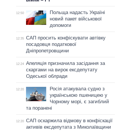
Польща надасть Україні
12:50
новий пакет військової
допомоги
САП просить конфіскувати автівку
12:35
посадовця податкової
Дніпропетровщини
Апеляція призначила засідання за
12:24
скаргами на вирок ексдепутату
Одеської облради
Росія атакувала судно з
12:20
українською пшеницею у
Чорному морі, є загиблий
та поранені
САП оскаржила відмову в конфіскації
12:20
активів ексдепутата з Миколаївщини