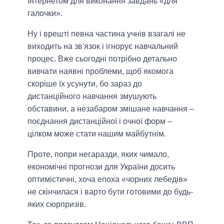
Інтернетом для виконання завдань «для
галочки».
Ну і врешті певна частина учнів взагалі не
виходить на зв'язок і ігнорує навчальний
процес. Вже сьогодні потрібно детально
вивчати наявні проблеми, щоб якомога
скоріше їх усунути, бо зараз до
дистанційного навчання змушують
обставини, а незабаром змішане навчання –
поєднання дистанційної і очної форм –
цілком може стати нашим майбутнім.
Проте, попри негаразди, яких чимало,
економічні прогнози для України досить
оптимістичні, хоча епоха «чорних лебедів»
не скінчилася і варто бути готовими до будь-
яких сюрпризів.