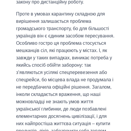
закону про дистанційну роботу.
Проте в умовах карантину складною для
вирішення залишається проблема
громадського транспорту, бо для більшості
українців він є єдиним засобом пересування.
Особливо гостро ця проблема стосується
мешканців сіл, які працюють у містах. І, як
завжди у таких випадках, виникає потреба у
якийсь спосіб обійти заборону: так
з’являються усілякі спецперевезення або
спецрейси, бо місцева влада не продумала і
не передбачила офіційні рішення. Загалом,
інколи складається враження, що наші
можновладці не знають умов життя
української глибинки, де люди позбавлені
елементарних досягнень цивілізації, і для
них найпростіша життєва ситуація – купити
продуктів, ліків, забезпечити себе теплом,