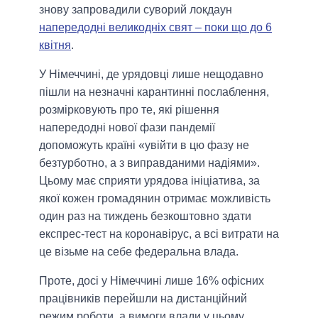
знову запровадили суворий локдаун
напередодні великодніх свят – поки що до 6
квітня
.
У Німеччині, де урядовці лише нещодавно
пішли на незначні карантинні послаблення,
розмірковують про те, які рішення
напередодні нової фази пандемії
допоможуть країні «увійти в цю фазу не
безтурботно, а з виправданими надіями».
Цьому має сприяти урядова ініціатива, за
якої кожен громадянин отримає можливість
один раз на тиждень безкоштовно здати
експрес-тест на коронавірус, а всі витрати на
це візьме на себе федеральна влада.
Проте, досі у Німеччині лише 16% офісних
працівників перейшли на дистанційний
режим роботи, а вимоги влади у цьому