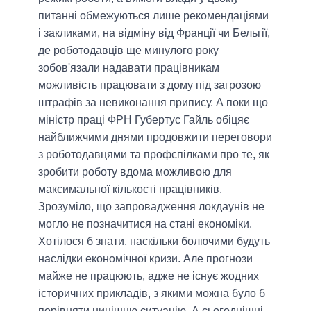
питанні обмежуються лише рекомендаціями
і закликами, на відміну від Франції чи Бельгії,
де роботодавців ще минулого року
зобов'язали надавати працівникам
можливість працювати з дому під загрозою
штрафів за невиконання припису. А поки що
міністр праці ФРН Губертус Гайль обіцяє
найближчими днями продовжити переговори
з роботодавцями та профспілками про те, як
зробити роботу вдома можливою для
максимальної кількості працівників.
Зрозуміло, що запровадження локдаунів не
могло не позначитися на стані економіки.
Хотілося б знати, наскільки болючими будуть
наслідки економічної кризи. Але прогнози
майже не працюють, адже не існує жодних
історичних прикладів, з якими можна було б
порівняти нинішню ситуацію. А сьогоднішні