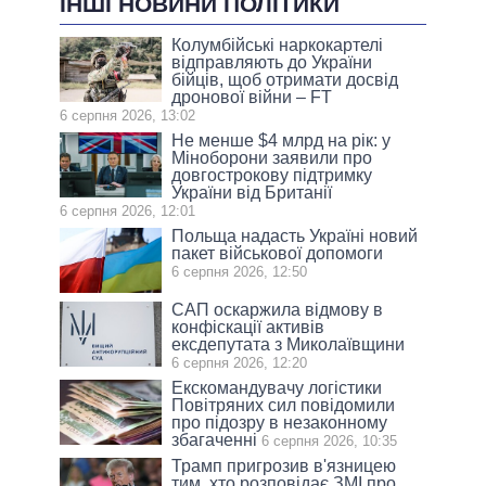
ІНШІ НОВИНИ ПОЛІТИКИ
Колумбійські наркокартелі
відправляють до України
бійців, щоб отримати досвід
дронової війни – FT
6 серпня 2026, 13:02
Не менше $4 млрд на рік: у
Міноборони заявили про
довгострокову підтримку
України від Британії
6 серпня 2026, 12:01
Польща надасть Україні новий
пакет військової допомоги
6 серпня 2026, 12:50
САП оскаржила відмову в
конфіскації активів
ексдепутата з Миколаївщини
6 серпня 2026, 12:20
Екскомандувачу логістики
Повітряних сил повідомили
про підозру в незаконному
збагаченні
6 серпня 2026, 10:35
Трамп пригрозив в'язницею
тим, хто розповідає ЗМІ про