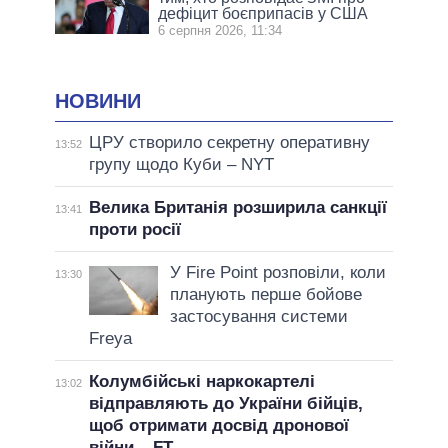
дефіцит боєприпасів у США
6 серпня 2026, 11:34
НОВИНИ
ЦРУ створило секретну оперативну
13:52
групу щодо Куби – NYT
Велика Британія розширила санкції
13:41
проти росії
У Fire Point розповіли, коли
13:30
планують перше бойове
застосування системи
Freya
Колумбійські наркокартелі
13:02
відправляють до України бійців,
щоб отримати досвід дронової
війни – FT