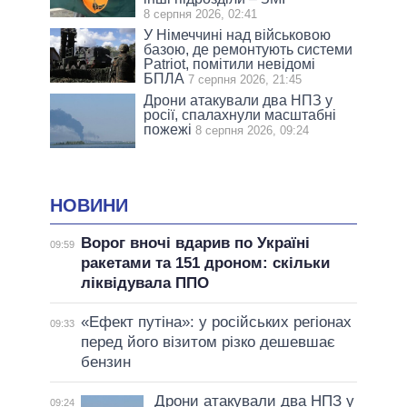
8 серпня 2026, 02:41
У Німеччині над військовою
базою, де ремонтують системи
Patriot, помітили невідомі
БПЛА
7 серпня 2026, 21:45
Дрони атакували два НПЗ у
росії, спалахнули масштабні
пожежі
8 серпня 2026, 09:24
НОВИНИ
Ворог вночі вдарив по Україні
09:59
ракетами та 151 дроном: скільки
ліквідувала ППО
«Ефект путіна»: у російських регіонах
09:33
перед його візитом різко дешевшає
бензин
Дрони атакували два НПЗ у
09:24