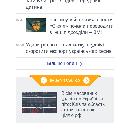
загинули троє людей, серед них
дитина
Частину військових з полку
02:41
«Скеля» почали переводити
в інші підрозділи – ЗМІ
Удари рф по портах можуть удвічі
01:59
скоротити експорт українського зерна
Більше новин
ІНФОГРАФІКА
Вісім масованих
раїні
ударів по Україні за
ої
літо: Київ та область
стали головною
ціллю рф