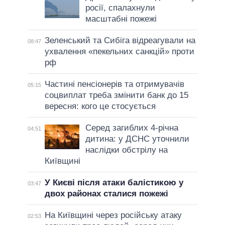
росії, спалахнули
масштабні пожежі
Зеленський та Сибіга відреагували на
08:47
ухвалення «пекельних санкцій» проти
рф
Частині пенсіонерів та отримувачів
05:15
соцвиплат треба змінити банк до 15
вересня: кого це стосується
Серед загиблих 4-річна
04:51
дитина: у ДСНС уточнили
наслідки обстрілу на
Київщині
У Києві після атаки балістикою у
03:47
двох районах сталися пожежі
На Київщині через російську атаку
02:53