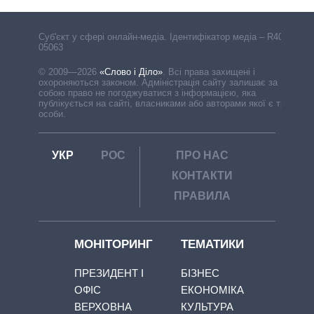
Cуб'єкт у сфері онлайн-медіа. Ідентифікатор медіа – R40-
05063
© 2009—2026
«Слово і Діло»
.
Всі права захищені і
охороняються законом. Адміністрація сайту залишає за
собою право не погоджуватися з інформацією, яка
публікується на сайті, власниками або авторами якої є треті
особи.
УКР
РОС
ПРО НАС
КОНТАКТИ
ПРАВИЛА
МОНІТОРИНГ
ТЕМАТИКИ
ПРЕЗИДЕНТ І
БІЗНЕС
ОФІС
ЕКОНОМІКА
ВЕРХОВНА
КУЛЬТУРА