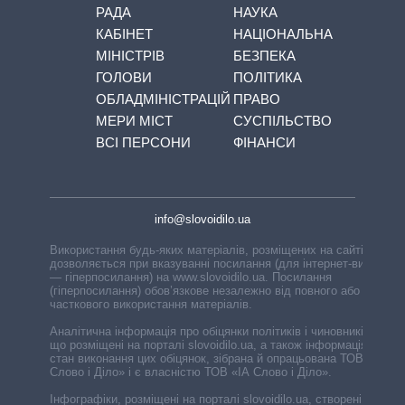
РАДА
НАУКА
КАБІНЕТ
НАЦІОНАЛЬНА
МІНІСТРІВ
БЕЗПЕКА
ГОЛОВИ
ПОЛІТИКА
ОБЛАДМІНІСТРАЦІЙ
ПРАВО
МЕРИ МІСТ
СУСПІЛЬСТВО
ВСІ ПЕРСОНИ
ФІНАНСИ
info@slovoidilo.ua
Використання будь-яких матеріалів, розміщених на сайті,
дозволяється при вказуванні посилання (для інтернет-видань
— гіперпосилання) на www.slovoidilo.ua. Посилання
(гіперпосилання) обов’язкове незалежно від повного або
часткового використання матеріалів.
Аналітична інформація про обіцянки політиків і чиновників,
що розміщені на порталі slovoidilo.ua, а також інформація про
стан виконання цих обіцянок, зібрана й опрацьована ТОВ «ІА
Слово і Діло» і є власністю ТОВ «ІА Слово і Діло».
Інфографіки, розміщені на порталі slovoidilo.ua, створені ГО