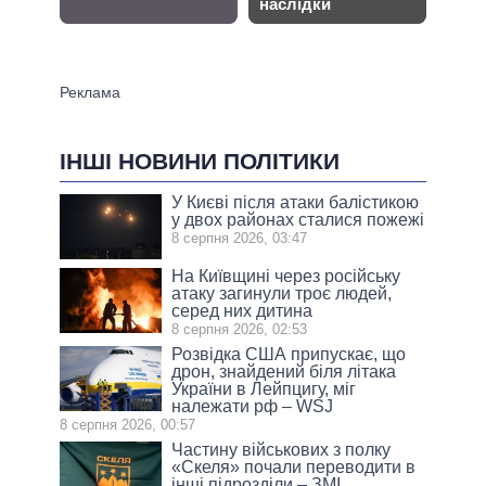
ІНШІ НОВИНИ ПОЛІТИКИ
У Києві після атаки балістикою
у двох районах сталися пожежі
8 серпня 2026, 03:47
На Київщині через російську
атаку загинули троє людей,
серед них дитина
8 серпня 2026, 02:53
Розвідка США припускає, що
дрон, знайдений біля літака
України в Лейпцигу, міг
належати рф – WSJ
8 серпня 2026, 00:57
Частину військових з полку
«Скеля» почали переводити в
інші підрозділи – ЗМІ