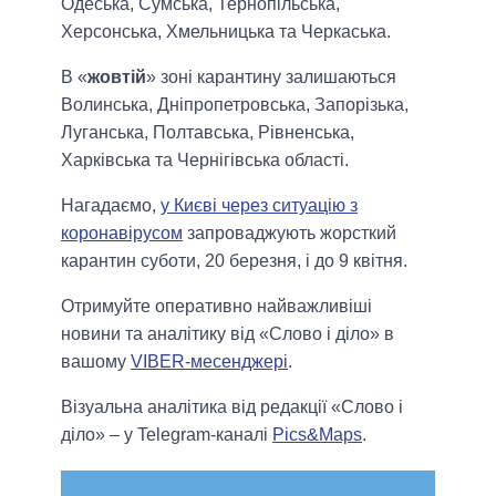
Одеська, Сумська, Тернопільська,
Херсонська, Хмельницька та Черкаська.
В «
жовтій
» зоні карантину залишаються
Волинська, Дніпропетровська, Запорізька,
Луганська, Полтавська, Рівненська,
Харківська та Чернігівська області.
Нагадаємо,
у Києві через ситуацію з
коронавірусом
запроваджують жорсткий
карантин суботи, 20 березня, і до 9 квітня.
Отримуйте оперативно найважливіші
новини та аналітику від «Слово і діло» в
вашому
VIBER-месенджері
.
Візуальна аналітика від редакції «Слово і
діло» – у Telegram-каналі
Pics&Maps
.