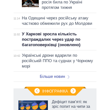
росія била по Україні
протягом тижня
На Одещині через російську атаку
11:14
частково обмежили рух до Молдови
У Харкові зросла кількість
11:02
постраждалих через удар по
багатоповерхівці (оновлено)
Українські дрони вдарили по
10:42
російській ППО та суднах у Чорному
морі
Більше новин
ІНФОГРАФІКА
Дефіцит пам’яті: як
 за
зріс попит на чипи за