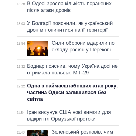
В Одесі зросла кількість поранених
13:28
після атаки дронів
У Болгарії пояснили, як український
13:03
дрон міг опинитися на її території
Сили оборони вдарили по
12:54
складу росіян у Перекопі
Боднар пояснив, чому Україна досі не
12:32
отримала польські МіГ-29
Одна з наймасштабніших атак року:
12:22
частина Одеси залишилася без
світла
Іран висунув США нові вимоги для
11:54
відкриття Ормузької протоки
Зеленський розповів, чим
11:48