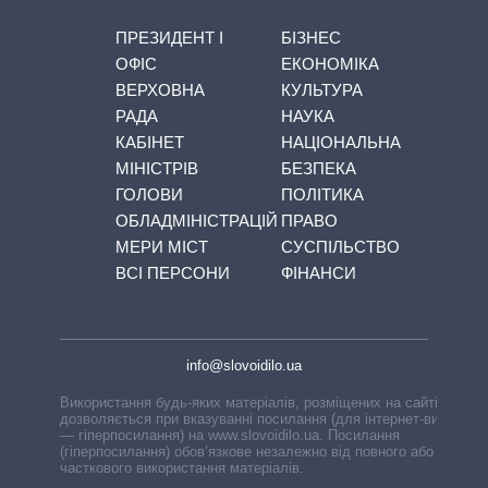
ПРЕЗИДЕНТ І
БІЗНЕС
ОФІС
ЕКОНОМІКА
ВЕРХОВНА
КУЛЬТУРА
РАДА
НАУКА
КАБІНЕТ
НАЦІОНАЛЬНА
МІНІСТРІВ
БЕЗПЕКА
ГОЛОВИ
ПОЛІТИКА
ОБЛАДМІНІСТРАЦІЙ
ПРАВО
МЕРИ МІСТ
СУСПІЛЬСТВО
ВСІ ПЕРСОНИ
ФІНАНСИ
info@slovoidilo.ua
Використання будь-яких матеріалів, розміщених на сайті,
дозволяється при вказуванні посилання (для інтернет-видань
— гіперпосилання) на www.slovoidilo.ua. Посилання
(гіперпосилання) обов’язкове незалежно від повного або
часткового використання матеріалів.