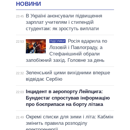
НОВИНИ
В Україні анонсували підвищення
23:45
зарплат учителям і стипендій
студентам: як зростуть виплати
Росія вдарила по
ПІДСУМКИ
22:53
Лозовій і Павлограду, а
Стефанішиній обрали
запобіжний захід. Головне за день
Зеленський цими вихідними вперше
22:32
відвідає Сербію
Інцидент в аеропорту Лейпцига:
22:03
Бундестаг спростував інформацію
про боєприпаси на борту літака
Окремі списки для зими і літа: Кабмін
21:49
змінить правила розподілу
електроенергії