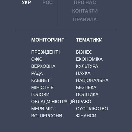
УКР
РОС
ПРО НАС
КОНТАКТИ
ПРАВИЛА
МОНІТОРИНГ
ТЕМАТИКИ
ПРЕЗИДЕНТ І
БІЗНЕС
ОФІС
ЕКОНОМІКА
ВЕРХОВНА
КУЛЬТУРА
РАДА
НАУКА
КАБІНЕТ
НАЦІОНАЛЬНА
МІНІСТРІВ
БЕЗПЕКА
ГОЛОВИ
ПОЛІТИКА
ОБЛАДМІНІСТРАЦІЙ
ПРАВО
МЕРИ МІСТ
СУСПІЛЬСТВО
ВСІ ПЕРСОНИ
ФІНАНСИ