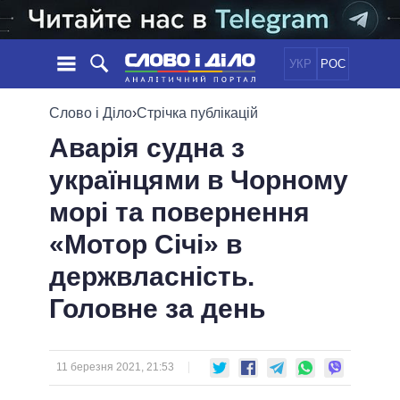
УКР
РОС
НОВИНИ
Слово і Діло
›
Стрічка публікацій
Аварія судна з
ОБIЦЯНКИ
СТРІЧКА
ПОЛІТИКА
українцями в Чорному
ПОДІЇ
ЕКОНОМІКА
ПОЛIТИКИ
морі та повернення
СТАТТІ
СУСПІЛЬСТВО
ІНФОГРАФІКА
ДУМКИ
СВІТ
УСІ ПОЛІТИКИ
«Мотор Січі» в
ОГЛЯДИ
ПРЕЗИДЕНТ І ОФІС
держвласність.
ВІДЕО
ДАЙДЖЕСТИ
ВЕРХОВНА РАДА
Головне за день
ПІДТРИМАТИ
КАБІНЕТ МІНІСТРІВ
ГОЛОВИ ОБЛАДМІНІСТРАЦІЙ
ПОРІВНЯННЯ ПОЛІТИКІВ
МЕРИ МІСТ
11 березня 2021, 21:53
ВСІ ПЕРСОНИ