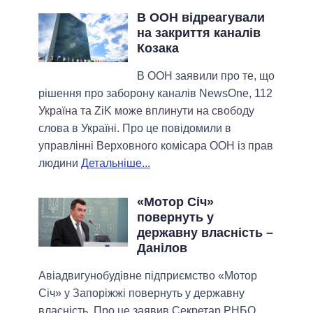
В ООН відреагували
на закриття каналів
Козака
В ООН заявили про те, що
рішення про заборону каналів NewsOne, 112
Україна та ZiK може вплинути на свободу
слова в Україні. Про це повідомили в
управлінні Верховного комісара ООН із прав
людини
Детальніше...
«Мотор Січ»
повернуть у
державну власність –
Данілов
Авіадвигунобудівне підприємство «Мотор
Січ» у Запоріжжі повернуть у державну
власність. Про це заявив Секретар РНБО