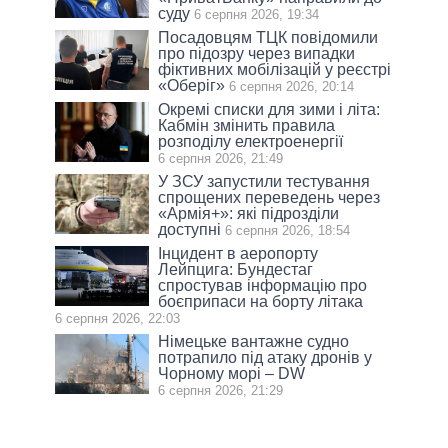
суду
6 серпня 2026, 19:34
Посадовцям ТЦК повідомили
про підозру через випадки
фіктивних мобілізацій у реєстрі
«Оберіг»
6 серпня 2026, 20:14
Окремі списки для зими і літа:
Кабмін змінить правила
розподілу електроенергії
6 серпня 2026, 21:49
У ЗСУ запустили тестування
спрощених переведень через
«Армія+»: які підрозділи
доступні
6 серпня 2026, 18:54
Інцидент в аеропорту
Лейпцига: Бундестаг
спростував інформацію про
боєприпаси на борту літака
6 серпня 2026, 22:03
Німецьке вантажне судно
потрапило під атаку дронів у
Чорному морі – DW
6 серпня 2026, 21:29