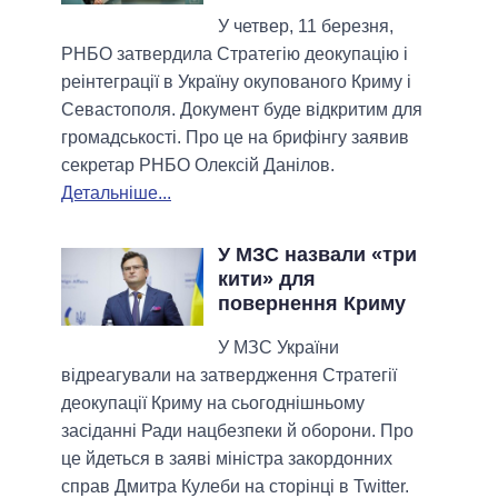
У четвер, 11 березня,
РНБО затвердила Стратегію деокупацію і
реінтеграції в Україну окупованого Криму і
Севастополя. Документ буде відкритим для
громадськості. Про це на брифінгу заявив
секретар РНБО Олексій Данілов.
Детальніше...
У МЗС назвали «три
кити» для
повернення Криму
У МЗС України
відреагували на затвердження Стратегії
деокупації Криму на сьогоднішньому
засіданні Ради нацбезпеки й оборони. Про
це йдеться в заяві міністра закордонних
справ Дмитра Кулеби на сторінці в Twitter.