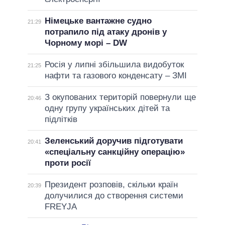
Німецьке вантажне судно
21:29
потрапило під атаку дронів у
Чорному морі – DW
Росія у липні збільшила видобуток
21:25
нафти та газового конденсату – ЗМІ
З окупованих територій повернули ще
20:46
одну групу українських дітей та
підлітків
Зеленський доручив підготувати
20:41
«спеціальну санкційну операцію»
проти росії
Президент розповів, скільки країн
20:39
долучилися до створення системи
FREYJA