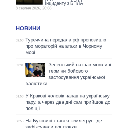
інциденту з БПЛА
8 серпня 2026, 20:08
НОВИНИ
Туреччина передала рф пропозицію
02:58
про мораторій на атаки в Чорному
морі
Зеленський назвав можливі
02:31
терміни бойового
застосування української
балістики
У Кракові чоловік напав на українську
01:53
пару, а через два дні сам прийшов до
поліції
На Буковині стався землетрус: де
00:55
зафіксували поштовхи