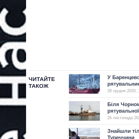
У Баренцево
ЧИТАЙТЕ
рятувальни
ТАКОЖ
28 грудня 2020, 
Біля Чорном
рятувально
26 листопада 20
Знайшли тіл
Туреччини