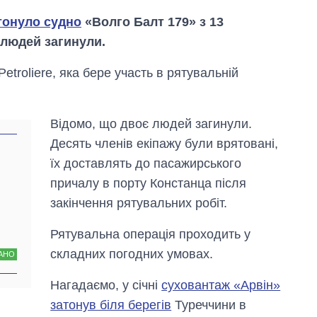
тонуло судно
«Волго Балт 179» з 13
 людей загинули.
Petroliere, яка бере участь в рятувальній
Відомо, що двоє людей загинули.
Десять членів екіпажу були врятовані,
їх доставлять до пасажирського
причалу в порту Констанца після
закінчення рятувальних робіт.
Рятувальна операція проходить у
Скільки картоплі
складних погодних умовах.
вирощували в
АНО
Україні до і під час
великої війни
Нагадаємо, у січні
суховантаж «Арвін»
затонув біля берегів
Туреччини в