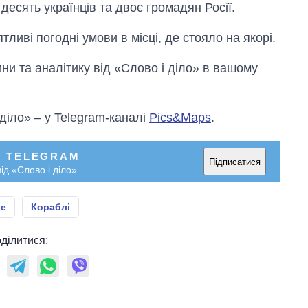
десять українців та двоє громадян Росії.
ливі погодні умови в місці, де стояло на якорі.
и та аналітику від «Слово і діло» в вашому
 діло» – у Telegram-каналі
Pics&Maps
.
У TELEGRAM
Підписатися
ід «Слово і діло»
е
Кораблі
ділитися: