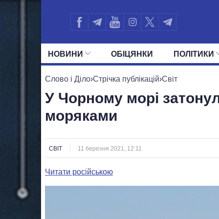
НОВИНИ
ОБIЦЯНКИ
ПОЛIТИКИ
УСІ ПОЛІТИКИ
ПРЕЗИДЕНТ І ОФ
Слово і Діло
›
Стрічка публікацій
›
Світ
У Чорному морі затонул
моряками
СВІТ
11 березня 2021, 12:11
Читати російською