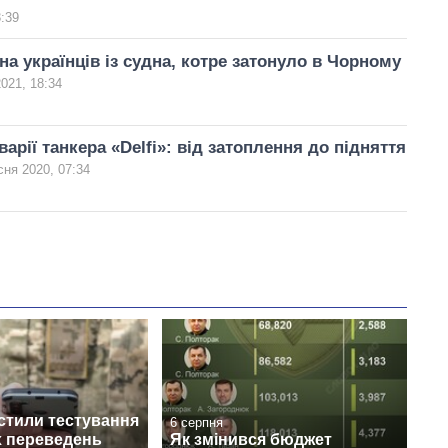
3:39
на українців із судна, котре затонуло в Чорному
2021, 18:34
варії танкера «Delfi»: від затоплення до підняття
сня 2020, 07:34
стили тестування
6 серпня
 переведень
Як змінився бюджет