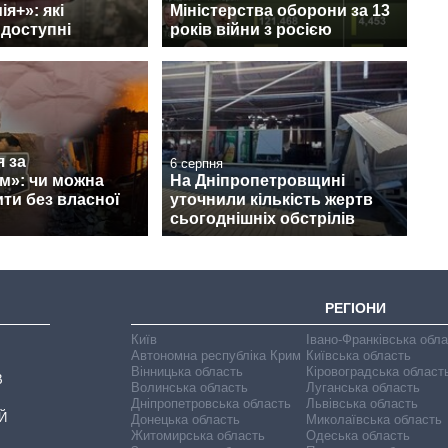
я+»: які
Міністерства оборони за 13
 доступні
років війни з росією
 за
6 серпня
м»: чи можна
На Дніпропетровщині
ти без власної
уточнили кількість жертв
сьогоднішніх обстрілів
РЕГІОНИ
Київ
Івано-Франківська обл
Автономна республіка Крим
Київська область
Вінницька область
Кіровоградська област
В
Волинська область
Луганська область
Дніпропетровська область
Львівська область
Й
Донецька область
Миколаївська область
Житомирська область
Одеська область