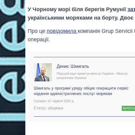
У Чорному морі біля берегів Румунії
за
українськими моряками на борту. Двоє
Про це
повідомила
компанія Grup Servicii 
операції.
Денис Шмигаль
Перший віце-прем’єр-міністр України - Міністр
енергетики України
Шмигаль у програмі уряду обіцяє покращити сервіс
надання адміністративних послуг морякам
Сказано 12 червня 2020 р.
Статус обіцянки:
ВИКОН