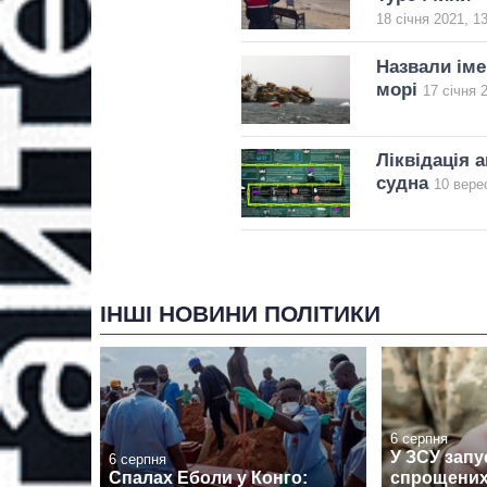
18 січня 2021, 1
Назвали іме
морі
17 січня 
Ліквідація а
судна
10 вере
ІНШІ НОВИНИ ПОЛІТИКИ
6 серпня
У ЗСУ запу
6 серпня
Спалах Еболи у Конго:
спрощених