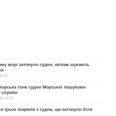
му морі затонуло судно, екіпаж шукають
ки
11:10
орська тоне судно Морської пошуково-
ї служби
20, 07:51
а трьох моряків з судна, що затонуло біля