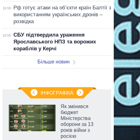
Рф готує атаки на об’єкти країн Балтії з
16:59
використанням українських дронів –
розвідка
СБУ підтвердила ураження
16:55
Ярославського НПЗ та ворожих
кораблів у Керчі
Більше новин
ІНФОГРАФІКА
Як змінився
бюджет
Міністерства
оборони за 13
років війни з
росією