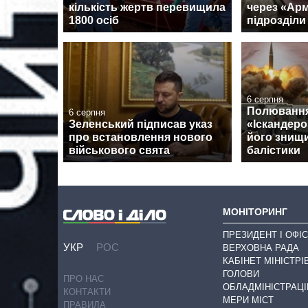
кількість жертв перевищила
через «Армі
1800 осіб
підрозділи
6 серпня
Полювання
6 серпня
Зеленський підписав указ
«Іскандеро
про встановлення нового
його знищи
військового свята
балістики
МОНІТОРИНГ
ПРЕЗИДЕНТ І ОФІС
УКР
РОС
ВЕРХОВНА РАДА
КАБІНЕТ МІНІСТРІ
ГОЛОВИ
ПРО НАС
ОБЛАДМІНІСТРАЦІ
КОНТАКТИ
МЕРИ МІСТ
ПРАВИЛА