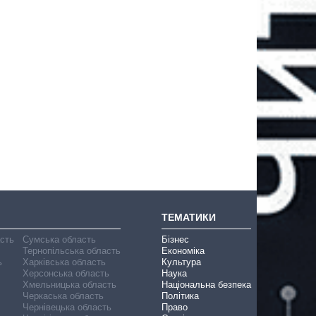
ТЕМАТИКИ
асть
Сумська область
Бізнес
Тернопільська область
Економіка
ь
Харківська область
Культура
Херсонська область
Наука
Хмельницька область
Національна безпека
Черкаська область
Політика
Чернівецька область
Право