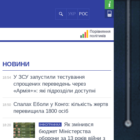
УКР
РОС
Порівняння
політиків
ЦІЙ
МЕРИ МІСТ
ВСІ ПЕРСОНИ
НОВИНИ
У ЗСУ запустили тестування
18:54
спрощених переведень через
«Армія+»: які підрозділи доступні
Спалах Еболи у Конго: кількість жертв
18:50
перевищила 1800 осіб
Як змінився
ІНФОГРАФІКА
18:20
бюджет Міністерства
оборони за 13 років війни з