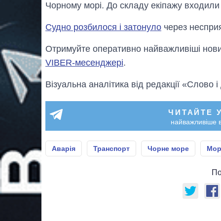
Чорному морі. До складу екіпажу входили 
Судно розбилося і затонуло
через несприят
Отримуйте оперативно найважливіші новин
VIBER-месенджері
.
Візуальна аналітика від редакції «Слово і
ЧИТАЙТЕ 
найважливіше в
Аварія
Транспорт
Чорне море
Мор
По