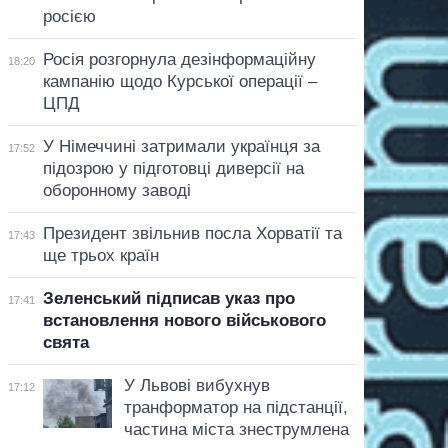
росією
Росія розгорнула дезінформаційну
18:20
кампанію щодо Курської операції –
ЦПД
У Німеччині затримали українця за
17:52
підозрою у підготовці диверсії на
оборонному заводі
Президент звільнив посла Хорватії та
17:43
ще трьох країн
Зеленський підписав указ про
17:41
встановлення нового військового
свята
У Львові вибухнув
17:12
транформатор на підстанції,
частина міста знеструмлена