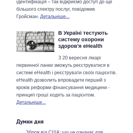
ідентифікація – так відкриємо доступ до ще
більшого спектру послуг, повідомив
Гройсман.
Детальніше...
В Україні тестують
систему охорони
здоров'я eHealth
З 20 вересня лікарі
первинної ланки зможуть реєструватися в
системі eHealth і реєструвати своїх пацієнтів.
eHealth дозволить впровадити перший з
кроків реформи фінансування медицини -
принцип гроші ходять за пацієнтом.
Детальніше...
Думки дня
Зброя від США: що це означає для