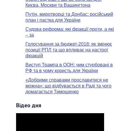
Києва, Москви та Вашингтона
Путін, миротворці та Донбас: російський
план і пастка для України
Судова реформа: які фракції проти, а які
– за
Голосування за бюджет-2018: як змінює
позиції РПЛ та що впливає на настрої
фракцій
Виступ Трампа в ООН: чим стурбовані в
РФ та в чому користь для України
«Добрими справами прославитися не
можна»: що відбувається в Раді та чого
домагається Тимошенко
Відео дня