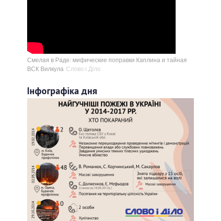
Смелая в Раде: мифические поправки Каплина и тайная
ВСК Вилкула
Слово і Діло
Інфографіка дня