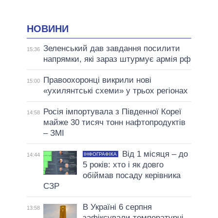
НОВИНИ
Зеленський дав завдання посилити
15:36
напрямки, які зараз штурмує армія рф
Правоохоронці викрили нові
15:00
«ухилянтські схеми» у трьох регіонах
Росія імпортувала з Південної Кореї
14:58
майже 30 тисяч тонн нафтопродуктів
– ЗМІ
Від 1 місяця – до
ІНФОГРАФІКА
14:44
5 років: хто і як довго
обіймав посаду керівника
СЗР
В Україні 6 серпня
13:58
зафіксували температурні