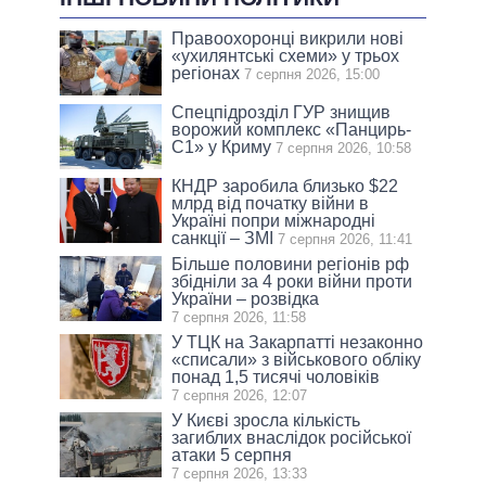
Правоохоронці викрили нові
«ухилянтські схеми» у трьох
регіонах
7 серпня 2026, 15:00
Спецпідрозділ ГУР знищив
ворожий комплекс «Панцирь-
С1» у Криму
7 серпня 2026, 10:58
КНДР заробила близько $22
млрд від початку війни в
Україні попри міжнародні
санкції – ЗМІ
7 серпня 2026, 11:41
Більше половини регіонів рф
збідніли за 4 роки війни проти
України – розвідка
7 серпня 2026, 11:58
У ТЦК на Закарпатті незаконно
«списали» з військового обліку
понад 1,5 тисячі чоловіків
7 серпня 2026, 12:07
У Києві зросла кількість
загиблих внаслідок російської
атаки 5 серпня
7 серпня 2026, 13:33