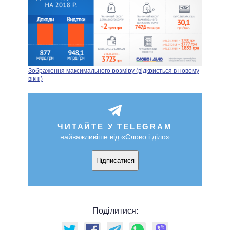
Зображення максимального розміру (відкриється в новому
вікні)
ЧИТАЙТЕ У TELEGRAM
найважливіше від «Слово і діло»
Підписатися
Поділитися: