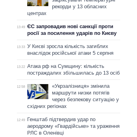
рекорди у 13 обласних
центрах
ЄС запровадив нові санкції проти
13:49
росії за посилення ударів по Києву
У Києві зросла кількість загиблих
13:33
внаслідок російської атаки 5 серпня
Атака рф на Сумщину: кількість
13:22
постраждалих збільшилась до 13 осіб
«Укрзалізниця» змінила
12:58
маршрути низки потягів
через безпекову ситуацію у
східних регіонах
Генштаб підтвердив удар по
12:49
аеродрому «Гвардійське» та ураження
РЛС в Оленівці