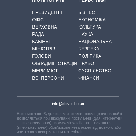
ПРЕЗИДЕНТ І
БІЗНЕС
ОФІС
ЕКОНОМІКА
ВЕРХОВНА
КУЛЬТУРА
РАДА
НАУКА
КАБІНЕТ
НАЦІОНАЛЬНА
МІНІСТРІВ
БЕЗПЕКА
ГОЛОВИ
ПОЛІТИКА
ОБЛАДМІНІСТРАЦІЙ
ПРАВО
МЕРИ МІСТ
СУСПІЛЬСТВО
ВСІ ПЕРСОНИ
ФІНАНСИ
info@slovoidilo.ua
Використання будь-яких матеріалів, розміщених на сайті,
дозволяється при вказуванні посилання (для інтернет-видань
— гіперпосилання) на www.slovoidilo.ua. Посилання
(гіперпосилання) обов’язкове незалежно від повного або
часткового використання матеріалів.