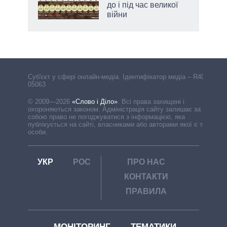
до і під час великої
війни
Cуб'єкт у сфері онлайн-медіа. Ідентифікатор медіа – R40-
05063
© 2009—2026
«Слово і Діло»
.
Всі права захищені і
охороняються законом. Адміністрація сайту залишає за
собою право не погоджуватися з інформацією, яка
публікується на сайті, власниками або авторами якої є треті
особи.
УКР
РОС
ПРО НАС
КОНТАКТИ
ПРАВИЛА
МОНІТОРИНГ
ТЕМАТИКИ