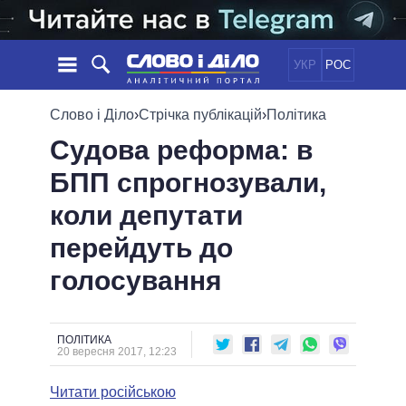
УКР
РОС
НОВИНИ
Слово і Діло
›
Стрічка публікацій
›
Політика
Судова реформа: в
ОБIЦЯНКИ
СТРІЧКА
ПОЛІТИКА
БПП спрогнозували,
ПОДІЇ
ЕКОНОМІКА
ПОЛIТИКИ
коли депутати
СТАТТІ
СУСПІЛЬСТВО
ІНФОГРАФІКА
ДУМКИ
СВІТ
УСІ ПОЛІТИКИ
перейдуть до
ОГЛЯДИ
ПРЕЗИДЕНТ І ОФІС
голосування
ВІДЕО
ДАЙДЖЕСТИ
ВЕРХОВНА РАДА
ПІДТРИМАТИ
КАБІНЕТ МІНІСТРІВ
ГОЛОВИ ОБЛАДМІНІСТРАЦІЙ
ПОЛІТИКА
ПОРІВНЯННЯ ПОЛІТИКІВ
20 вересня 2017, 12:23
МЕРИ МІСТ
Читати російською
ВСІ ПЕРСОНИ