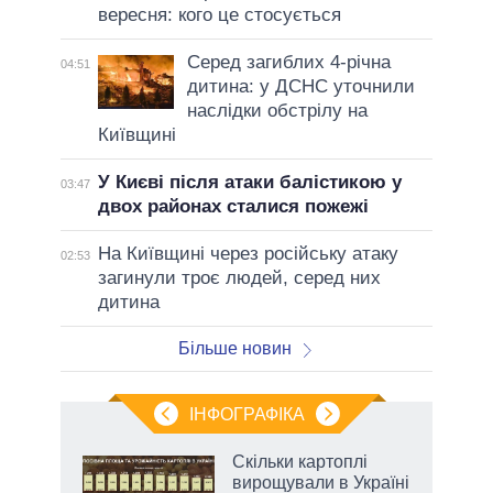
вересня: кого це стосується
Серед загиблих 4-річна
04:51
дитина: у ДСНС уточнили
наслідки обстрілу на
Київщині
У Києві після атаки балістикою у
03:47
двох районах сталися пожежі
На Київщині через російську атаку
02:53
загинули троє людей, серед них
дитина
Більше новин
ІНФОГРАФІКА
 5
Скільки картоплі
вго
вирощували в Україні