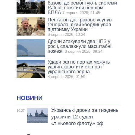
базою, де ремонтують системи
Patriot, помітили невідомі
БПЛА
7 серпня 2026, 21:45
Пентагон достроково усунув
генерала, який координував
підтримку України
8 серпня 2026, 10:24
Дрони атакували два НПЗ у
росії, спалахнули масштабні
пожежі
8 серпня 2026, 09:24
Удари рф по портах можуть
удвічі скоротити експорт
українського зерна
8 серпня 2026, 01:59
НОВИНИ
Українські дрони за тиждень
10:27
уразили 12 суден
«тіньового флоту» рф