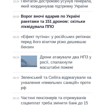
Пентагон достроково усунув генерала,
10:24
який координував підтримку України
Ворог вночі вдарив по Україні
09:59
ракетами та 151 дроном: скільки
ліквідувала ППО
«Ефект путіна»: у російських регіонах
09:33
перед його візитом різко дешевшає
бензин
Дрони атакували два НПЗ у
09:24
росії, спалахнули
масштабні пожежі
Зеленський та Сибіга відреагували на
08:47
ухвалення «пекельних санкцій» проти
рф
Частині пенсіонерів та отримувачів
05:15
соцвиплат треба змінити банк до 15