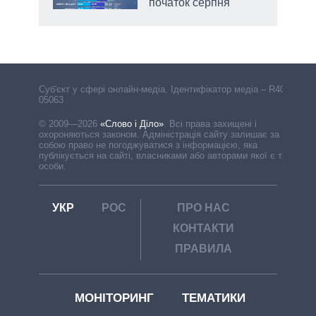
початок серпня
Cуб'єкт у сфері онлайн-медіа. Ідентифікатор медіа – R40-
05063
© 2009—2026
«Слово і Діло»
.
Всі права захищені і
охороняються законом. Адміністрація сайту залишає за
собою право не погоджуватися з інформацією, яка
публікується на сайті, власниками або авторами якої є треті
особи.
УКР
РОС
ПРО НАС
КОНТАКТИ
ПРАВИЛА
МОНІТОРИНГ
ТЕМАТИКИ