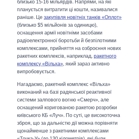
близько 15-16 мільярдів. Напрями, на які
планується витратити ці кошти, називалися
раніше. Це
закупівля новітніх танків «Оплот»
(близько $5 мільйонів за одиницю),
оснащення армії новітніми засобами
радіоелектронної боротьби й безпілотними
комплексами, прийняття на озброєння нових
ракетних комплексів, наприклад,
ракетного
комплексу «Вільха»
, який зараз активно
випробовується.
Нагадаємо, ракетний комплекс «Вільха»
виконаний на базі радянської реактивної
системи залпового вогню «Смерч», але
оснащений коригованою ракетою розробки
київського КБ «Луч». По суті, це високоточна
зброя, що за дальністю дії можна порівняти
щонайменше з ракетними комплексами
«Точка-У» (до 130 кілометрів), які були