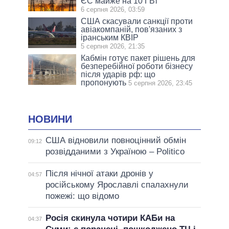
ЄС майже на 10 ГВт
6 серпня 2026, 03:59
США скасували санкції проти
авіакомпаній, пов'язаних з
іранським КВІР
5 серпня 2026, 21:35
Кабмін готує пакет рішень для
безперебійної роботи бізнесу
після ударів рф: що
пропонують
5 серпня 2026, 23:45
НОВИНИ
США відновили повноцінний обмін
09:12
розвідданими з Україною – Politico
Після нічної атаки дронів у
04:57
російському Ярославлі спалахнули
пожежі: що відомо
Росія скинула чотири КАБи на
04:37