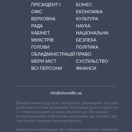
ПРЕЗИДЕНТ І
БІЗНЕС
ОФІС
ЕКОНОМІКА
ВЕРХОВНА
КУЛЬТУРА
РАДА
НАУКА
КАБІНЕТ
НАЦІОНАЛЬНА
МІНІСТРІВ
БЕЗПЕКА
ГОЛОВИ
ПОЛІТИКА
ОБЛАДМІНІСТРАЦІЙ
ПРАВО
МЕРИ МІСТ
СУСПІЛЬСТВО
ВСІ ПЕРСОНИ
ФІНАНСИ
info@slovoidilo.ua
Використання будь-яких матеріалів, розміщених на сайті,
дозволяється при вказуванні посилання (для інтернет-видань
— гіперпосилання) на www.slovoidilo.ua. Посилання
(гіперпосилання) обов’язкове незалежно від повного або
часткового використання матеріалів.
Аналітична інформація про обіцянки політиків і чиновників,