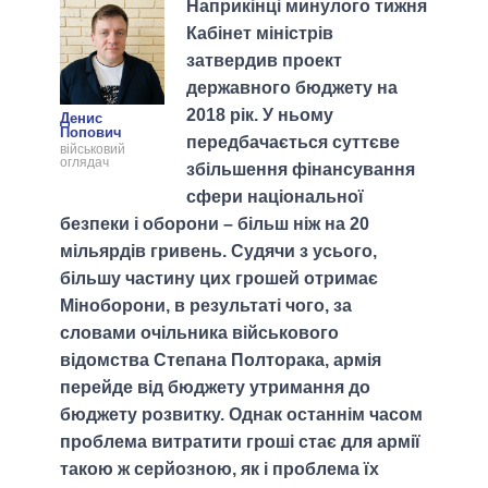
Наприкінці минулого тижня
Кабінет міністрів
затвердив проект
державного бюджету на
2018 рік. У ньому
Денис
Попович
передбачається суттєве
військовий
оглядач
збільшення фінансування
сфери національної
безпеки і оборони – більш ніж на 20
мільярдів гривень. Судячи з усього,
більшу частину цих грошей отримає
Міноборони, в результаті чого, за
словами очільника військового
відомства Степана Полторака, армія
перейде від бюджету утримання до
бюджету розвитку. Однак останнім часом
проблема витратити гроші стає для армії
такою ж серйозною, як і проблема їх