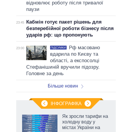
відновлює роботу після тривалої
паузи
Кабмін готує пакет рішень для
23:45
безперебійної роботи бізнесу після
ударів рф: що пропонують
Рф масовано
ПІДСУМКИ
23:00
вдарила по Києву та
області, а експосолці
Стефанішиній вручили підозру.
Головне за день
Більше новин
ІНФОГРАФІКА
Як зросли тарифи на
ладів
холодну воду у
містах України на