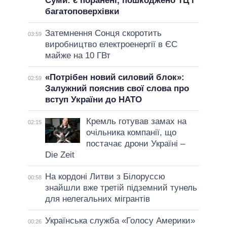
Суми: є поранені, пошкоджено ТЦ і
багатоповерхівки
Затемнення Сонця скоротить
03:59
виробництво електроенергії в ЄС
майже на 10 ГВт
«Потрібен новий силовий блок»:
02:59
Залужний пояснив свої слова про
вступ України до НАТО
Кремль готував замах на
02:15
очільника компанії, що
постачає дрони Україні –
Die Zeit
На кордоні Литви з Білоруссю
00:58
знайшли вже третій підземний тунель
для нелегальних мігрантів
Українська служба «Голосу Америки»
00:26