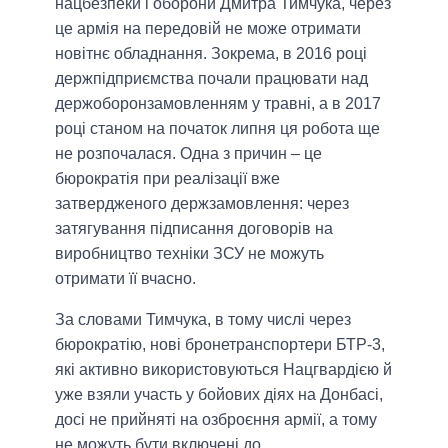
нацбезпеки і оборони Дмитра Тимчука, через
це армія на передовій не може отримати
новітнє обладнання. Зокрема, в 2016 році
держпідприємства почали працювати над
держоборонзамовленням у травні, а в 2017
році станом на початок липня ця робота ще
не розпочалася. Одна з причин – це
бюрократія при реалізації вже
затвердженого держзамовлення: через
затягування підписання договорів на
виробництво техніки ЗСУ не можуть
отримати її вчасно.
За словами Тимчука, в тому числі через
бюрократію, нові бронетранспортери БТР-3,
які активно використовуються Нацгвардією й
уже взяли участь у бойових діях на Донбасі,
досі не прийняті на озброєння армії, а тому
не можуть бути включені до