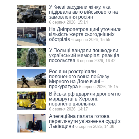
У Києві засудили жінку, яка
підірвала авто військового на
замовлення росіян
6 серпня 2026, 15:14
На Дніпропетровщині уточнили
кількість жертв сьогоднішніх
обстрілів
6 серпня 2026, 15:55
У Польщі вандали пошкодили
український меморіал: реакція
посольства
6 серпня 2026, 16:42
Росіяни розстріляли
полоненого воїна поблизу
Мирного на Донеччині –
прокуратура
6 серпня 2026, 15:15
Війська рф вдарили дроном по
маршрутці в Херсоні,
поранено цивільних
6 серпня 2026, 14:17
Апеляційна палата готова
переглянути ув'язнення судді з
Львівщини
6 серпня 2026, 14:38