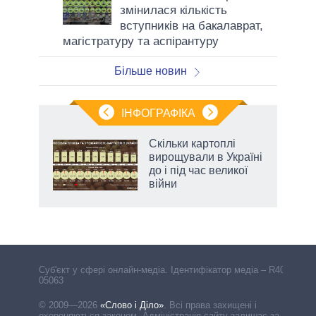
змінилася кількість
вступників на бакалаврат,
магістратуру та аспірантуру
Більше новин
ІНФОГРАФІКА
и на
Скільки картоплі
вирощували в Україні
а
до і під час великої
війни
аспі
Cуб'єкт у сфері онлайн-медіа. Ідентифікатор медіа – R40-
05063
© 2009—2026
«Слово і Діло»
.
Всі права захищені і
охороняються законом. Адміністрація сайту залишає за