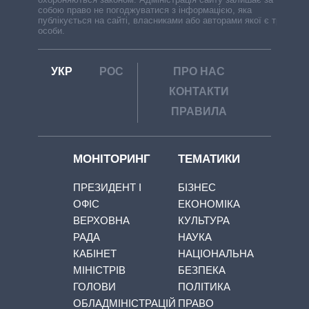
собою право не погоджуватися з інформацією, яка
публікується на сайті, власниками або авторами якої є треті
особи.
УКР
РОС
ПРО НАС
КОНТАКТИ
ПРАВИЛА
МОНІТОРИНГ
ТЕМАТИКИ
ПРЕЗИДЕНТ І
БІЗНЕС
ОФІС
ЕКОНОМІКА
ВЕРХОВНА
КУЛЬТУРА
РАДА
НАУКА
КАБІНЕТ
НАЦІОНАЛЬНА
МІНІСТРІВ
БЕЗПЕКА
ГОЛОВИ
ПОЛІТИКА
ОБЛАДМІНІСТРАЦІЙ
ПРАВО