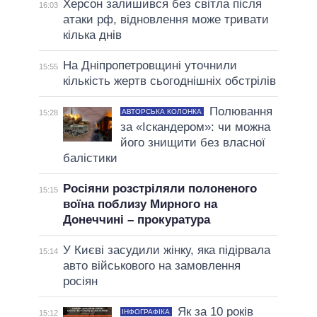
Херсон залишився без світла після
16:03
атаки рф, відновлення може тривати
кілька днів
На Дніпропетровщині уточнили
15:55
кількість жертв сьогоднішніх обстрілів
Полювання
АВТОРСЬКА КОЛОНКА
15:28
за «Іскандером»: чи можна
його знищити без власної
балістики
Росіяни розстріляли полоненого
15:15
воїна поблизу Мирного на
Донеччині – прокуратура
У Києві засудили жінку, яка підірвала
15:14
авто військового на замовлення
росіян
Як за 10 років
ІНФОГРАФІКА
15:12