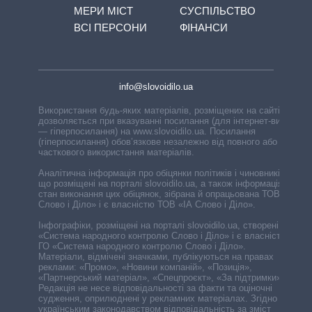
МЕРИ МІСТ
СУСПІЛЬСТВО
ВСІ ПЕРСОНИ
ФІНАНСИ
info@slovoidilo.ua
Використання будь-яких матеріалів, розміщених на сайті,
дозволяється при вказуванні посилання (для інтернет-видань
— гіперпосилання) на www.slovoidilo.ua. Посилання
(гіперпосилання) обов’язкове незалежно від повного або
часткового використання матеріалів.
Аналітична інформація про обіцянки політиків і чиновників,
що розміщені на порталі slovoidilo.ua, а також інформація про
стан виконання цих обіцянок, зібрана й опрацьована ТОВ «ІА
Слово і Діло» і є власністю ТОВ «ІА Слово і Діло».
Інфографіки, розміщені на порталі slovoidilo.ua, створені ГО
«Система народного контролю Слово і Діло» і є власністю
ГО «Система народного контролю Слово і Діло».
Матеріали, відмічені значками, публікуються на правах
реклами: «Промо», «Новини компаній», «Позиція»,
«Партнерський матеріал», «Спецпроєкт», «За підтримки».
Редакція не несе відповідальності за факти та оціночні
судження, оприлюднені у рекламних матеріалах. Згідно з
українським законодавством відповідальність за зміст