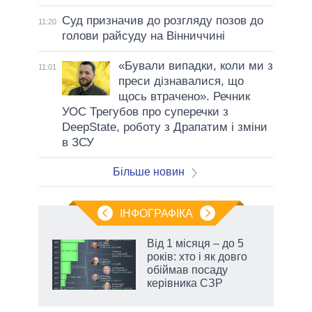
Суд призначив до розгляду позов до
11:20
голови райсуду на Вінниччині
«Бували випадки, коли ми з
11:01
преси дізнавалися, що
щось втрачено». Речник
УОС Трегубов про cуперечки з
DeepState, роботу з Драпатим і зміни
в ЗСУ
Більше новин
ІНФОГРАФІКА
жет
Від 1 місяця – до 5
років: хто і як довго
ків
обіймав посаду
керівника СЗР