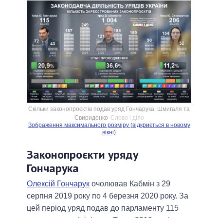
Скільки законопроєктів подав уряд Гончарука, Шмигаля та
Свириденко
Слово і діло
Зображення максимального розміру (відкриється в новому
вікні)
Законопроєкти уряду
Гончарука
Олексій Гончарук
очолював Кабмін з 29
серпня 2019 року по 4 березня 2020 року. За
цей період уряд подав до парламенту 115