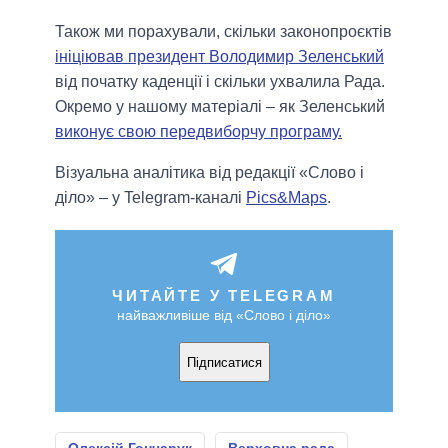
Також ми порахували, скільки законопроєктів
ініціював президент Володимир Зеленський
від початку каденції і скільки ухвалила Рада.
Окремо у нашому матеріалі – як Зеленський
виконує свою передвиборчу програму.
Візуальна аналітика від редакції «Слово і
діло» – у Telegram-каналі
Pics&Maps
.
ЧИТАЙТЕ У TELEGRAM
найважливіше від «Слово і діло»
Підписатися