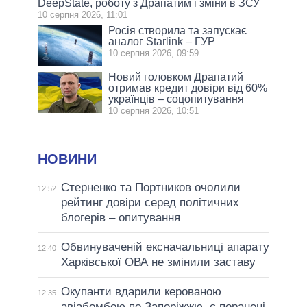
DeepState, роботу з Драпатим і зміни в ЗСУ
10 серпня 2026, 11:01
Росія створила та запускає
аналог Starlink – ГУР
10 серпня 2026, 09:59
Новий головком Драпатий
отримав кредит довіри від 60%
українців – соцопитування
10 серпня 2026, 10:51
НОВИНИ
Стерненко та Портников очолили
12:52
рейтинг довіри серед політичних
блогерів – опитування
Обвинуваченій ексначальниці апарату
12:40
Харківської ОВА не змінили заставу
Окупанти вдарили керованою
12:35
авіабомбою по Запоріжжю, є поранені