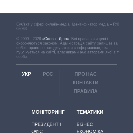
Cуб'єкт у сфері онлайн-медіа. Ідентифікатор медіа – R40-
05063
© 2009—2026
«Слово і Діло»
.
Всі права захищені і
охороняються законом. Адміністрація сайту залишає за
собою право не погоджуватися з інформацією, яка
публікується на сайті, власниками або авторами якої є треті
особи.
УКР
РОС
ПРО НАС
КОНТАКТИ
ПРАВИЛА
МОНІТОРИНГ
ТЕМАТИКИ
ПРЕЗИДЕНТ І
БІЗНЕС
ОФІС
ЕКОНОМІКА