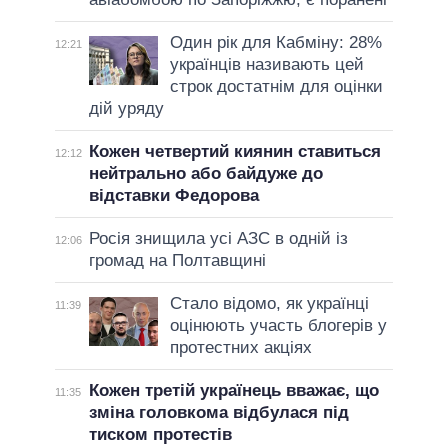
Один рік для Кабміну: 28%
12:21
українців називають цей
строк достатнім для оцінки
дій уряду
Кожен четвертий киянин ставиться
12:12
нейтрально або байдуже до
відставки Федорова
Росія знищила усі АЗС в одній із
12:06
громад на Полтавщині
Стало відомо, як українці
11:39
оцінюють участь блогерів у
протестних акціях
Кожен третій українець вважає, що
11:35
зміна головкома відбулася під
тиском протестів