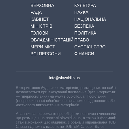
ВЕРХОВНА
КУЛЬТУРА
РАДА
НАУКА
КАБІНЕТ
НАЦІОНАЛЬНА
МІНІСТРІВ
БЕЗПЕКА
ГОЛОВИ
ПОЛІТИКА
ОБЛАДМІНІСТРАЦІЙ
ПРАВО
МЕРИ МІСТ
СУСПІЛЬСТВО
ВСІ ПЕРСОНИ
ФІНАНСИ
info@slovoidilo.ua
Використання будь-яких матеріалів, розміщених на сайті,
дозволяється при вказуванні посилання (для інтернет-видань
— гіперпосилання) на www.slovoidilo.ua. Посилання
(гіперпосилання) обов’язкове незалежно від повного або
часткового використання матеріалів.
Аналітична інформація про обіцянки політиків і чиновників,
що розміщені на порталі slovoidilo.ua, а також інформація про
стан виконання цих обіцянок, зібрана й опрацьована ТОВ «ІА
Слово і Діло» і є власністю ТОВ «ІА Слово і Діло».