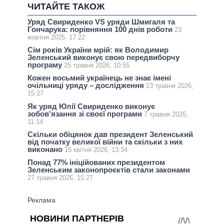
ЧИТАЙТЕ ТАКОЖ
Уряд Свириденко VS уряди Шмигаля та
Гончарука: порівняння 100 днів роботи
23
жовтня 2025, 17:22
Сім років України мрій: як Володимир
Зеленський виконує свою передвиборчу
програму
25 травня 2026, 10:55
Кожен восьмий українець не знає імені
очільниці уряду – дослідження
13 травня 2026,
15:27
Як уряд Юлії Свириденко виконує
зобов'язання зі своєї програми
7 травня 2026,
11:14
Скільки обіцянок дав президент Зеленський
від початку великої війни та скільки з них
виконано
15 квітня 2026, 13:34
Понад 77% ініційованих президентом
Зеленським законопроєктів стали законами
27 травня 2026, 15:27