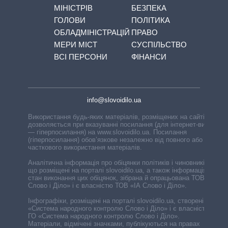
МІНІСТРІВ
БЕЗПЕКА
ГОЛОВИ
ПОЛІТИКА
ОБЛАДМІНІСТРАЦІЙ
ПРАВО
МЕРИ МІСТ
СУСПІЛЬСТВО
ВСІ ПЕРСОНИ
ФІНАНСИ
info@slovoidilo.ua
Використання будь-яких матеріалів, розміщених на сайті,
дозволяється при вказуванні посилання (для інтернет-видань
— гіперпосилання) на www.slovoidilo.ua. Посилання
(гіперпосилання) обов’язкове незалежно від повного або
часткового використання матеріалів.
Аналітична інформація про обіцянки політиків і чиновників,
що розміщені на порталі slovoidilo.ua, а також інформація про
стан виконання цих обіцянок, зібрана й опрацьована ТОВ «ІА
Слово і Діло» і є власністю ТОВ «ІА Слово і Діло».
Інфографіки, розміщені на порталі slovoidilo.ua, створені ГО
«Система народного контролю Слово і Діло» і є власністю
ГО «Система народного контролю Слово і Діло».
Матеріали, відмічені значками, публікуються на правах