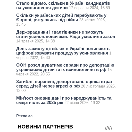
Стало відомо, скільки в Україні кандидатів
на усиновлення дитини
17 вересня 2024, 16:59
Скільки українських дітей перебувають у
Європі, рятуючись від війни
28 квітня 2026,
13:46
Держзрадники і ґвалтівники не зможуть
стати усиновлювачами: Рада ухвалила закон
14 травня 2025, 14:38
День захисту дітей: як в Україні починають
цифровізовувати процедуру усиновлення
1
червня 2022, 15:30
ООН розслідуватиме справи про депортацію
українських дітей та їх всиновлення в рф
15
червня 2022, 20:55
Загиблі, поранені, депортовані: оцінка втрат
серед дітей через агресію рф
20 листопада 2025,
13:00
Мін'юст оновив дані про народжуваність та
смертність за 2025 рік
22 січня 2026, 19:32