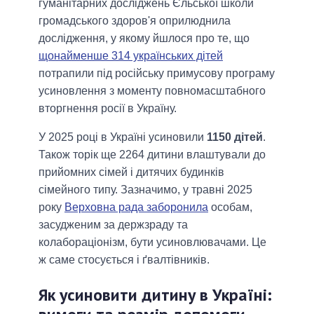
гуманітарних досліджень Єльської школи
громадського здоров'я оприлюднила
дослідження, у якому йшлося про те, що
щонайменше 314 українських дітей
потрапили під російську примусову програму
усиновлення з моменту повномасштабного
вторгнення росії в Україну.
У 2025 році в Україні усиновили
1150 дітей
.
Також торік ще 2264 дитини влаштували до
прийомних сімей і дитячих будинків
сімейного типу. Зазначимо, у травні 2025
року
Верховна рада заборонила
особам,
засудженим за держзраду та
колабораціонізм, бути усиновлювачами. Це
ж саме стосується і ґвалтівників.
Як усиновити дитину в Україні: