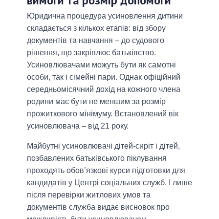
вимоги та розмір допомоги
Юридична процедура усиновлення дитини
складається з кількох етапів: від збору
документів та навчання – до судового
рішення, що закріплює батьківство.
Усиновлювачами можуть бути як самотні
особи, так і сімейні пари. Однак офіційний
середньомісячний дохід на кожного члена
родини має бути не меншим за розмір
прожиткового мінімуму. Встановлений вік
усиновлювача – від 21 року.
Майбутні усиновлювачі дітей-сиріт і дітей,
позбавлених батьківського піклування
проходять обов’язкові курси підготовки для
кандидатів у Центрі соціальних служб. І лише
після перевірки житлових умов та
документів служба видає висновок про