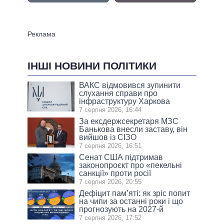
ІНШІ НОВИНИ ПОЛІТИКИ
ВАКС відмовився зупинити
слухання справи про
інфраструктуру Харкова
7 серпня 2026, 16:44
За ексдержсекретаря МЗС
Банькова внесли заставу, він
вийшов із СІЗО
7 серпня 2026, 16:51
Сенат США підтримав
законопроєкт про «пекельні
санкції» проти росії
7 серпня 2026, 20:55
Дефіцит пам’яті: як зріс попит
на чипи за останні роки і що
прогнозують на 2027-й
7 серпня 2026, 17:52