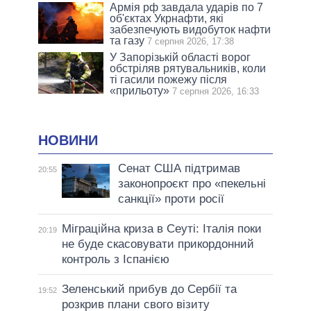
Армія рф завдала ударів по 7
об'єктах Укрнафти, які
забезпечують видобуток нафти
та газу
7 серпня 2026, 17:38
У Запорізькій області ворог
обстріляв рятувальників, коли
ті гасили пожежу після
«прильоту»
7 серпня 2026, 16:33
НОВИНИ
Сенат США підтримав
20:55
законопроєкт про «пекельні
санкції» проти росії
Міграційна криза в Сеуті: Італія поки
20:19
не буде скасовувати прикордонний
контроль з Іспанією
Зеленський прибув до Сербії та
19:52
розкрив плани свого візиту