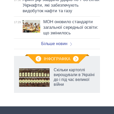
17:38
Укрнафти, які забезпечують
видобуток нафти та газу
МОН оновило стандарти
17:29
загальної середньої освіти:
що змінилось
Більше новин
ІНФОГРАФІКА
 як
Скільки картоплі
и за
вирощували в Україні
до і під час великої
2027-
війни
аспі