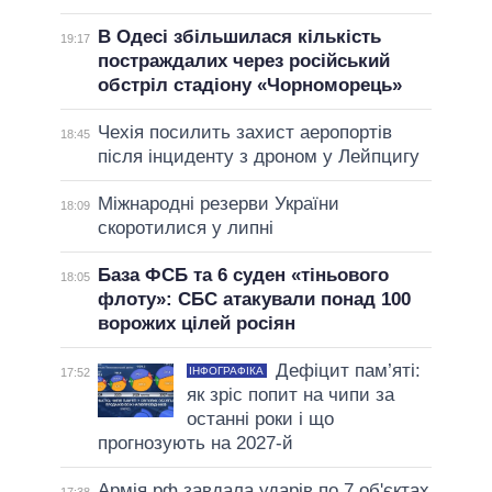
В Одесі збільшилася кількість
19:17
постраждалих через російський
обстріл стадіону «Чорноморець»
Чехія посилить захист аеропортів
18:45
після інциденту з дроном у Лейпцигу
Міжнародні резерви України
18:09
скоротилися у липні
База ФСБ та 6 суден «тіньового
18:05
флоту»: СБС атакували понад 100
ворожих цілей росіян
Дефіцит пам’яті:
ІНФОГРАФІКА
17:52
як зріс попит на чипи за
останні роки і що
прогнозують на 2027-й
Армія рф завдала ударів по 7 об'єктах