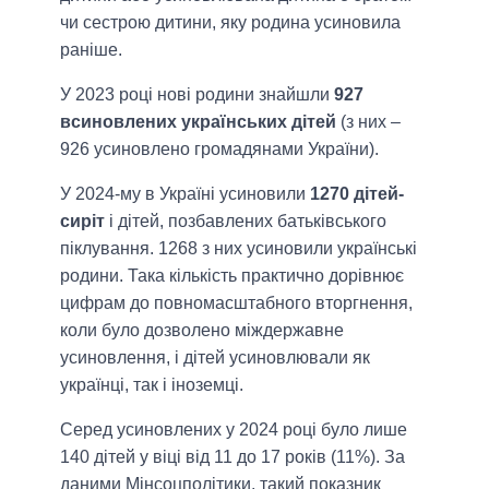
чи сестрою дитини, яку родина усиновила
раніше.
У 2023 році нові родини знайшли
927
всиновлених українських дітей
(з них –
926 усиновлено громадянами України).
У 2024-му в Україні усиновили
1270 дітей-
сиріт
і дітей, позбавлених батьківського
піклування. 1268 з них усиновили українські
родини. Така кількість практично дорівнює
цифрам до повномасштабного вторгнення,
коли було дозволено міждержавне
усиновлення, і дітей усиновлювали як
українці, так і іноземці.
Серед усиновлених у 2024 році було лише
140 дітей у віці від 11 до 17 років (11%). За
даними Мінсоцполітики, такий показник