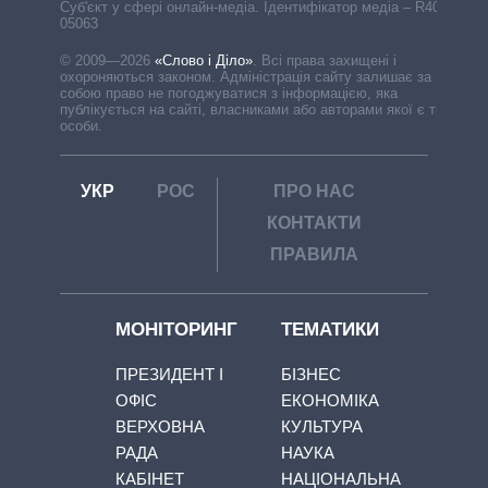
Cуб'єкт у сфері онлайн-медіа. Ідентифікатор медіа – R40-
05063
© 2009—2026
«Слово і Діло»
.
Всі права захищені і
охороняються законом. Адміністрація сайту залишає за
собою право не погоджуватися з інформацією, яка
публікується на сайті, власниками або авторами якої є треті
особи.
УКР
РОС
ПРО НАС
КОНТАКТИ
ПРАВИЛА
МОНІТОРИНГ
ТЕМАТИКИ
ПРЕЗИДЕНТ І
БІЗНЕС
ОФІС
ЕКОНОМІКА
ВЕРХОВНА
КУЛЬТУРА
РАДА
НАУКА
КАБІНЕТ
НАЦІОНАЛЬНА