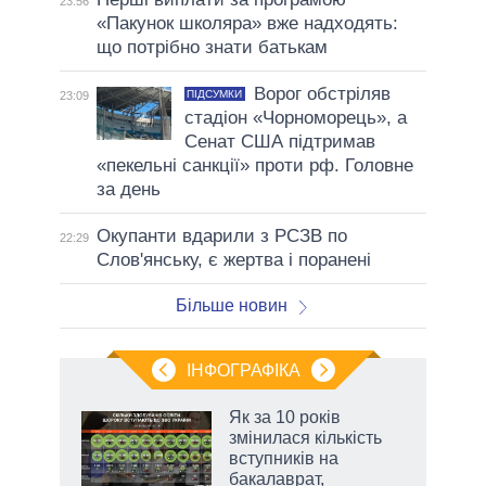
23:56
«Пакунок школяра» вже надходять:
що потрібно знати батькам
Ворог обстріляв
ПІДСУМКИ
23:09
стадіон «Чорноморець», а
Сенат США підтримав
«пекельні санкції» проти рф. Головне
за день
Окупанти вдарили з РСЗВ по
22:29
Слов'янську, є жертва і поранені
Більше новин
ІНФОГРАФІКА
 5
Як за 10 років
вго
змінилася кількість
вступників на
бакалаврат,