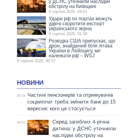
у ДСНС уточнили наслідки
обстрілу на Київщині
8 серпня 2026, 04:51
Удари рф по портах можуть
удвічі скоротити експорт
українського зерна
8 серпня 2026, 01:59
Розвідка США припускає, що
дрон, знайдений біля літака
України в Лейпцигу, міг
належати рф – WSJ
8 серпня 2026, 00:57
НОВИНИ
Частині пенсіонерів та отримувачів
05:15
соцвиплат треба змінити банк до 15
вересня: кого це стосується
Серед загиблих 4-річна
04:51
дитина: у ДСНС уточнили
наслідки обстрілу на