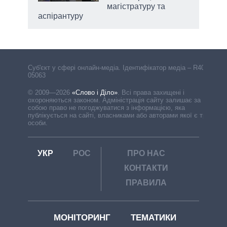
магістратуру та
аспірантуру
Cуб'єкт у сфері онлайн-медіа. Ідентифікатор медіа – R40-
05063
© 2009—2026
«Слово і Діло»
.
Всі права захищені і
охороняються законом. Адміністрація сайту залишає за
собою право не погоджуватися з інформацією, яка
публікується на сайті, власниками або авторами якої є треті
особи.
УКР
РОС
ПРО НАС
КОНТАКТИ
ПРАВИЛА
МОНІТОРИНГ
ТЕМАТИКИ