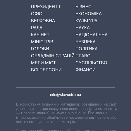
ПРЕЗИДЕНТ І
БІЗНЕС
ОФІС
ЕКОНОМІКА
ВЕРХОВНА
КУЛЬТУРА
РАДА
НАУКА
КАБІНЕТ
НАЦІОНАЛЬНА
МІНІСТРІВ
БЕЗПЕКА
ГОЛОВИ
ПОЛІТИКА
ОБЛАДМІНІСТРАЦІЙ
ПРАВО
МЕРИ МІСТ
СУСПІЛЬСТВО
ВСІ ПЕРСОНИ
ФІНАНСИ
info@slovoidilo.ua
Використання будь-яких матеріалів, розміщених на сайті,
дозволяється при вказуванні посилання (для інтернет-видань
— гіперпосилання) на www.slovoidilo.ua. Посилання
(гіперпосилання) обов’язкове незалежно від повного або
часткового використання матеріалів.
Аналітична інформація про обіцянки політиків і чиновників,