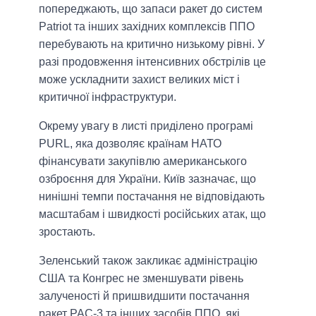
попереджають, що запаси ракет до систем
Patriot та інших західних комплексів ППО
перебувають на критично низькому рівні. У
разі продовження інтенсивних обстрілів це
може ускладнити захист великих міст і
критичної інфраструктури.
Окрему увагу в листі приділено програмі
PURL, яка дозволяє країнам НАТО
фінансувати закупівлю американського
озброєння для України. Київ зазначає, що
нинішні темпи постачання не відповідають
масштабам і швидкості російських атак, що
зростають.
Зеленський також закликає адміністрацію
США та Конгрес не зменшувати рівень
залученості й пришвидшити постачання
ракет PAC-3 та інших засобів ППО, які