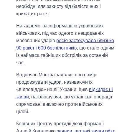
необхідні для захисту від балістичних і
крилатих ракет.
Нагадаємо, за інформацією українських
військових, під час одного з нещодавніх
масованих ударів
росія застосувала близько
90 ракет і 600 безпілотників
, що стало одним
із наймасштабніших обстрілів за останній
час.
Водночас Москва заявляє про намір
продовжувати удари, називаючи їх
«відповіддю» на дії України. Київ
відкидає ці
заяви
, наголошуючи, що українські операції
спрямовані виключно проти військових
цілей.
Керівник Центру протидії дезінформації
Андрій Коваленко
заявив, що такі заяви рф є