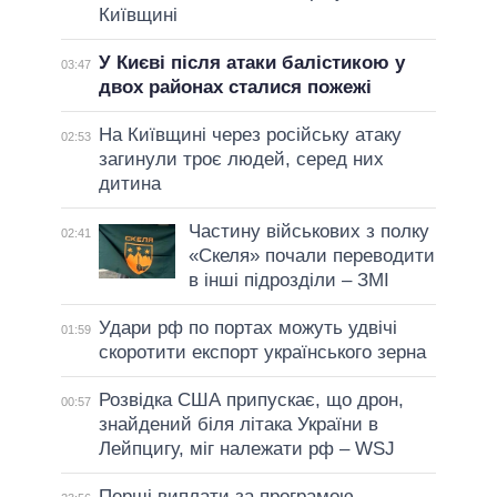
Київщині
У Києві після атаки балістикою у
03:47
двох районах сталися пожежі
На Київщині через російську атаку
02:53
загинули троє людей, серед них
дитина
Частину військових з полку
02:41
«Скеля» почали переводити
в інші підрозділи – ЗМІ
Удари рф по портах можуть удвічі
01:59
скоротити експорт українського зерна
Розвідка США припускає, що дрон,
00:57
знайдений біля літака України в
Лейпцигу, міг належати рф – WSJ
Перші виплати за програмою