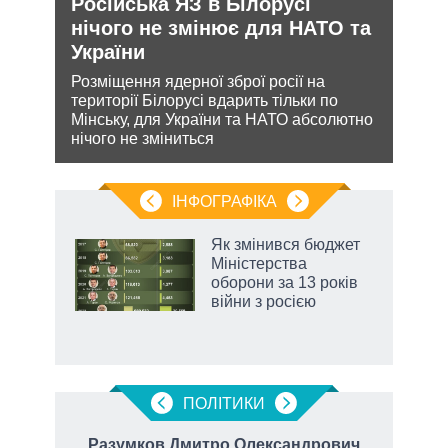
Російська ЯЗ в Білорусі
Орд
утін
нічого не змінює для НАТО та
под
рт
України
На ю
очіку
шенню
Розміщення ядерної зброї росії на
проп
території Білорусі вдарить тільки по
інфо
ну
Мінську, для України та НАТО абсолютно
нічого не зміниться
ІНФОГРАФІКА
Як змінився бюджет
ть
Міністерства
оборони за 13 років
війни з росією
ПОЛIТИКИ
вич
Разумков Дмитро Олександрович
Я