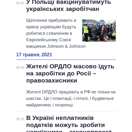
У Польщі вакцинуватимуть
01:50
українських заробітчан
Щеплення прибувають в
країну українцям будуть
робитися схваленою в
Європейському Союзі
вакциною Johnson & Johnson
17 травня, 2021
Жителі ОРДЛО масово їдуть
06:30
на заробітки до Росії –
правозахисники
Жителі ОРДЛО працюють в РФ не тільки на
шахтах. Це і плантації, і готелі, і будівельні
майданчики, і охоронці.
В Україні неплатників
05:32
податків можуть зробити
невиїзними – законопроект