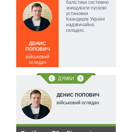
і»,
балістики системно
знищувати пускові
установки
Іскандерів Україні
надзвичайно
и,
складно.
ЛЕОН
ДЕНИС
по
ів:
ПОПОВИЧ
о
військовий
тів
оглядач
вих
ДУМКИ
.
ДЕНИС ПОПОВИЧ
ого
військовий оглядач
ій