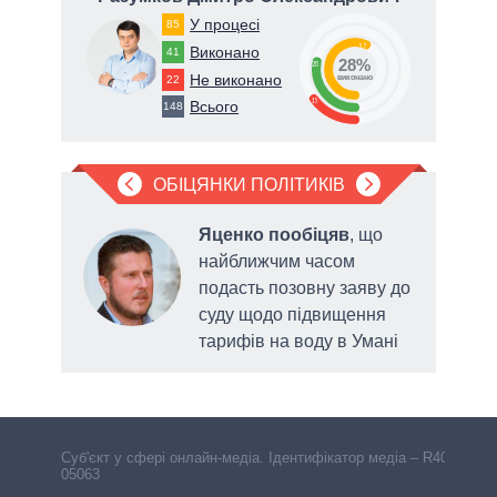
У процесі
85
57
Виконано
41
28%
28
Не виконано
22
виконано
15
Всього
148
ОБІЦЯНКИ ПОЛІТИКІВ
яв
Яценко пообіцяв
, що
найближчим часом
подасть позовну заяву до
у у
суду щодо підвищення
 року
тарифів на воду в Умані
Cуб'єкт у сфері онлайн-медіа. Ідентифікатор медіа – R40-
05063