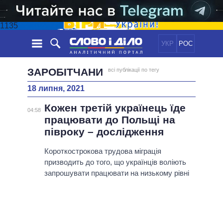
1135
УКР
РОС
НОВИНИ
ЗАРОБІТЧАНИ
всі публікації по тегу
18 липня, 2021
ОБIЦЯНКИ
СТРІЧКА
ПОЛІТИКА
Кожен третій українець їде
ПОДІЇ
ЕКОНОМІКА
04:58
ПОЛIТИКИ
працювати до Польщі на
СТАТТІ
СУСПІЛЬСТВО
півроку – дослідження
ІНФОГРАФІКА
ДУМКИ
СВІТ
УСІ ПОЛІТИКИ
ОГЛЯДИ
Короткострокова трудова міграція
ПРЕЗИДЕНТ І ОФІС
ВІДЕО
призводить до того, що українців воліють
ДАЙДЖЕСТИ
ВЕРХОВНА РАДА
запрошувати працювати на низькому рівні
ПІДТРИМАТИ
КАБІНЕТ МІНІСТРІВ
ГОЛОВИ ОБЛАДМІНІСТРАЦІЙ
ПОРІВНЯННЯ ПОЛІТИКІВ
МЕРИ МІСТ