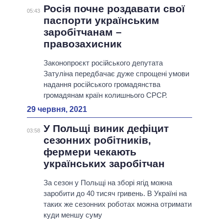
Росія почне роздавати свої
05:43
паспорти українським
заробітчанам –
правозахисник
Законопроєкт російського депутата
Затуліна передбачає дуже спрощені умови
надання російського громадянства
громадянам країн колишнього СРСР.
29 червня, 2021
У Польщі виник дефіцит
03:58
сезонних робітників,
фермери чекають
українських заробітчан
За сезон у Польщі на зборі ягід можна
заробити до 40 тисяч гривень. В Україні на
таких же сезонних роботах можна отримати
куди меншу суму