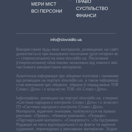
ПРАВО
МЕРИ МІСТ
СУСПІЛЬСТВО
ВСІ ПЕРСОНИ
ФІНАНСИ
info@slovoidilo.ua
Використання будь-яких матеріалів, розміщених на сайті,
дозволяється при вказуванні посилання (для інтернет-видань
— гіперпосилання) на www.slovoidilo.ua. Посилання
(гіперпосилання) обов’язкове незалежно від повного або
часткового використання матеріалів.
Аналітична інформація про обіцянки політиків і чиновників,
що розміщені на порталі slovoidilo.ua, а також інформація про
стан виконання цих обіцянок, зібрана й опрацьована ТОВ «ІА
Слово і Діло» і є власністю ТОВ «ІА Слово і Діло».
Інфографіки, розміщені на порталі slovoidilo.ua, створені ГО
«Система народного контролю Слово і Діло» і є власністю
ГО «Система народного контролю Слово і Діло».
Матеріали, відмічені значками, публікуються на правах
реклами: «Промо», «Новини компаній», «Позиція»,
«Партнерський матеріал», «Спецпроєкт», «За підтримки».
Редакція не несе відповідальності за факти та оціночні
судження, оприлюднені у рекламних матеріалах. Згідно з