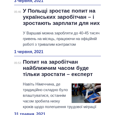
3 червня, 2021
У Польщі зростає попит на
05:46
українських заробітчан – і
зростають зарплати для них
У Варшаві можна заробляти до 40-45 тисяч
гривень на місяць, працюючи на офіційній
роботі з тривалим контрактом
1 червня, 2021
Попит на заробітчан
05:53
найближчим часом буде
тільки зростати – експерт
Навіть Німеччина, де
традиційно складно було
влаштуватися, останнім
часом зробила низку
кроків щодо полегшення трудової міграції
31 травня, 2021