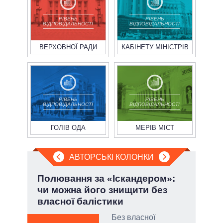
РІВЕНЬ
РІВЕНЬ
ВІДПОВІДАЛЬНОСТІ
ВІДПОВІДАЛЬНОСТІ
ВЕРХОВНОЇ РАДИ
КАБІНЕТУ МІНІСТРІВ
РІВЕНЬ
РІВЕНЬ
ВІДПОВІДАЛЬНОСТІ
ВІДПОВІДАЛЬНОСТІ
ГОЛІВ ОДА
МЕРІВ МІСТ
АВТОРСЬКІ КОЛОНКИ
ва
Полювання за «Іскандером»:
Лип
?
чи можна його знищити без
Кол
власної балістики
РНБО
Без власної