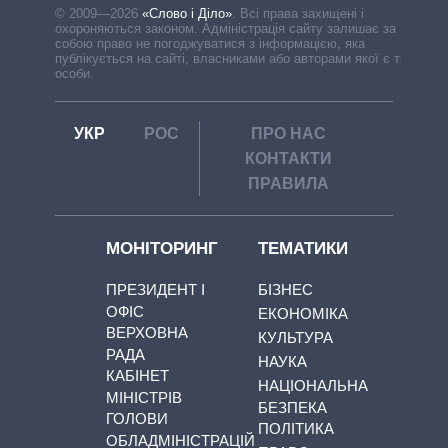
© 2009—2026
«Слово і Діло»
.
Всі права захищені і
охороняються законом. Адміністрація сайту залишає за
собою право не погоджуватися з інформацією, яка
публікується на сайті, власниками або авторами якої є треті
особи.
УКР
РОС
ПРО НАС
КОНТАКТИ
ПРАВИЛА
МОНІТОРИНГ
ТЕМАТИКИ
ПРЕЗИДЕНТ І
БІЗНЕС
ОФІС
ЕКОНОМІКА
ВЕРХОВНА
КУЛЬТУРА
РАДА
НАУКА
КАБІНЕТ
НАЦІОНАЛЬНА
МІНІСТРІВ
БЕЗПЕКА
ГОЛОВИ
ПОЛІТИКА
ОБЛАДМІНІСТРАЦІЙ