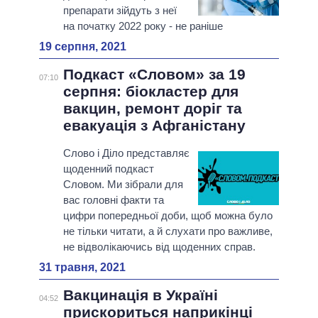
препарати зійдуть з неї
на початку 2022 року - не раніше
19 серпня, 2021
Подкаст «Словом» за 19
07:10
серпня: біокластер для
вакцин, ремонт доріг та
евакуація з Афганістану
Слово і Діло представляє
щоденний подкаст
Словом. Ми зібрали для
вас головні факти та
цифри попередньої доби, щоб можна було
не тільки читати, а й слухати про важливе,
не відволікаючись від щоденних справ.
31 травня, 2021
Вакцинація в Україні
04:52
прискориться наприкінці