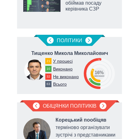
обіймав посаду
2027-
керівника СЗР
ПОЛIТИКИ
ич
Тищенко Микола Миколайович
Дуб
51
У процесі
21
Виконано
10
33
16%
Не виконано
32
виконано
16
Всього
63
ОБІЦЯНКИ ПОЛІТИКІВ
о
Корецький пообіцяв
терміново організувати
ву до
зустрічі з представниками