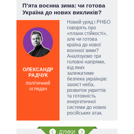
П'ята воєнна зима: чи готова
Лип
Україна до нових викликів?
Кол
Новий уряд і РНБО
говорять про
атий
«плани стійкості»,
чові
але чи готова
,
країна до нової
за
воєнної зими?
Аналізуємо три
головні напрями,
від яких
а
ОЛЕКСАНДР
ЛЕОН
залежатиме
РАДЧУК
по
безпека українців:
політичний
о
захист неба,
оглядач
розвиток укриттів
та готовність
енергетичної
системи до нових
російських атак.
ДУМКИ