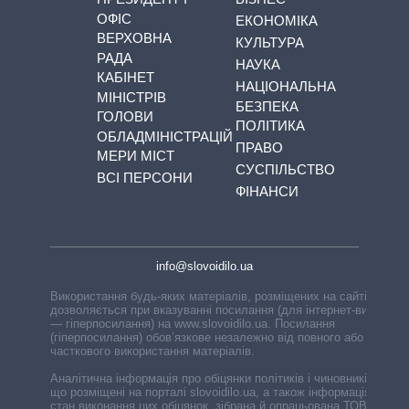
ОФІС
ЕКОНОМІКА
ВЕРХОВНА
КУЛЬТУРА
РАДА
НАУКА
КАБІНЕТ
НАЦІОНАЛЬНА
МІНІСТРІВ
БЕЗПЕКА
ГОЛОВИ
ПОЛІТИКА
ОБЛАДМІНІСТРАЦІЙ
ПРАВО
МЕРИ МІСТ
СУСПІЛЬСТВО
ВСІ ПЕРСОНИ
ФІНАНСИ
info@slovoidilo.ua
Використання будь-яких матеріалів, розміщених на сайті,
дозволяється при вказуванні посилання (для інтернет-видань
— гіперпосилання) на www.slovoidilo.ua. Посилання
(гіперпосилання) обов’язкове незалежно від повного або
часткового використання матеріалів.
Аналітична інформація про обіцянки політиків і чиновників,
що розміщені на порталі slovoidilo.ua, а також інформація про
стан виконання цих обіцянок, зібрана й опрацьована ТОВ «ІА