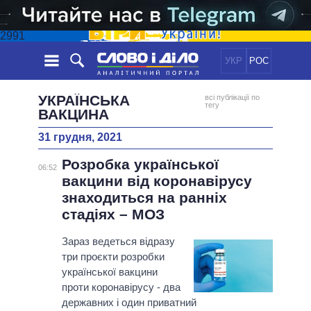
2991
УКР
РОС
НОВИНИ
УКРАЇНСЬКА
всі публікації по
тегу
ВАКЦИНА
ОБIЦЯНКИ
СТРІЧКА
ПОЛІТИКА
31 грудня, 2021
ПОДІЇ
ЕКОНОМІКА
ПОЛIТИКИ
Розробка української
06:52
СТАТТІ
СУСПІЛЬСТВО
вакцини від коронавірусу
ІНФОГРАФІКА
ДУМКИ
СВІТ
УСІ ПОЛІТИКИ
знаходиться на ранніх
ОГЛЯДИ
ПРЕЗИДЕНТ І ОФІС
стадіях – МОЗ
ВІДЕО
ДАЙДЖЕСТИ
ВЕРХОВНА РАДА
Зараз ведеться відразу
ПІДТРИМАТИ
КАБІНЕТ МІНІСТРІВ
три проєкти розробки
ГОЛОВИ ОБЛАДМІНІСТРАЦІЙ
української вакцини
ПОРІВНЯННЯ ПОЛІТИКІВ
проти коронавірусу - два
МЕРИ МІСТ
державних і один приватний