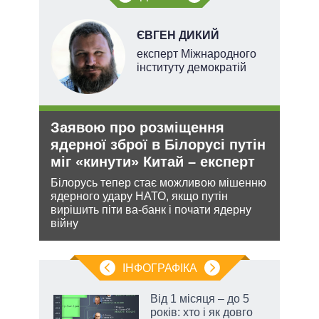
ЄВГЕН ДИКИЙ
х
експерт Міжнародного
інституту демократій
Заявою про розміщення
Укр
и рф
ядерної зброї в Білорусі путін
дец
міг «кинути» Китай – експерт
теп
Білорусь тепер стає можливою мішенню
Деце
 цей
ядерного удару НАТО, якщо путін
дозво
вирішить піти ва-банк і почати ядерну
виве
війну
опал
ІНФОГРАФІКА
 як
Від 1 місяця – до 5
и за
років: хто і як довго