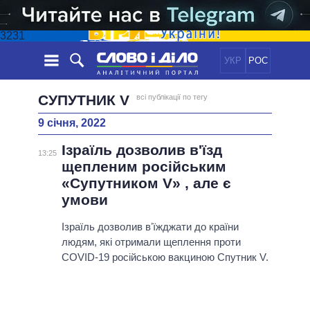
3231
УКР
РОС
НОВИНИ
СУПУТНИК V
всі публікації по тегу
9 січня, 2022
ОБIЦЯНКИ
СТРІЧКА
ПОЛІТИКА
Ізраїль дозволив в'їзд
ПОДІЇ
ЕКОНОМІКА
13:25
ПОЛIТИКИ
щепленим російським
СТАТТІ
СУСПІЛЬСТВО
«Супутником V» , але є
ІНФОГРАФІКА
ДУМКИ
СВІТ
УСІ ПОЛІТИКИ
умови
ОГЛЯДИ
ПРЕЗИДЕНТ І ОФІС
ВІДЕО
Ізраїль дозволив вʼїжджати до країни
ДАЙДЖЕСТИ
ВЕРХОВНА РАДА
людям, які отримали щеплення проти
ПІДТРИМАТИ
КАБІНЕТ МІНІСТРІВ
COVID-19 російською вакциною Спутник V.
ГОЛОВИ ОБЛАДМІНІСТРАЦІЙ
ПОРІВНЯННЯ ПОЛІТИКІВ
МЕРИ МІСТ