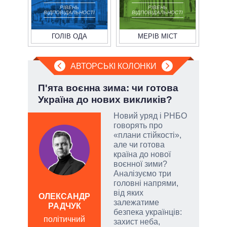
РІВЕНЬ
РІВЕНЬ
ВІДПОВІДАЛЬНОСТІ
ВІДПОВІДАЛЬНОСТІ
ГОЛІВ ОДА
МЕРІВ МІСТ
АВТОРСЬКІ КОЛОНКИ
.
П'ята воєнна зима: чи готова
Пол
Україна до нових викликів?
чи 
вла
Новий уряд і РНБО
говорять про
«плани стійкості»,
и, а
але чи готова
и
країна до нової
 рф.
воєнної зими?
ла
Аналізуємо три
римку
головні напрями,
лі
від яких
ОЛЕКСАНДР
залежатиме
РАДЧУК
Д
безпека українців:
ПО
політичний
захист неба,