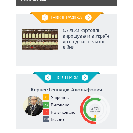
Мінс
нічог
ІНФОГРАФІКА
нтів:
Скільки картоплі
 і
вирощували в Україні
nAI
до і під час великої
війни
ПОЛIТИКИ
ич
Кернес Геннадій Адольфович
К
У процесі
0
43
57
Виконано
73
57%
Не виконано
55
виконано
0
Всього
128