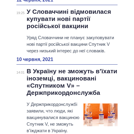
У Словаччині відмовилася
19:25
купувати нові партії
російської вакцини
Уряд Словаччини не планує закуповувати
нові партії російської вакцини Спутник V
через низький інтерес до неї словаків.
10 червня, 2021
В Україну не зможуть в’їхати
14:01
іноземці, вакциновані
«Спутником V» –
Держприкордонслужба
У Держприкордонслужбі
заявили, что люди, які
вакцинувалися вакциною
Спутник V, не зможуть
в'їжджати в Україну.