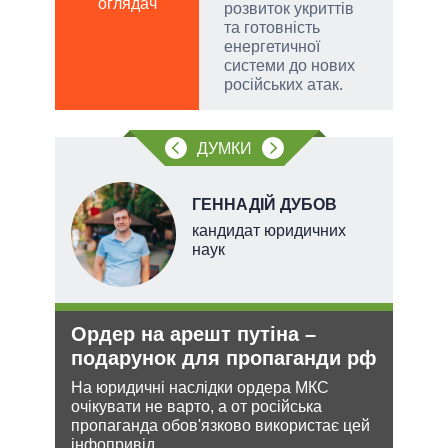
оглядач
ві
розвиток укриттів
о
та готовність
енергетичної
системи до нових
російських атак.
ДУМКИ
ГЕННАДІЙ ДУБОВ
кандидат юридичних
наук
Ордер на арешт путіна –
Рос
подарунок для пропаганди рф
ніч
Укр
На юридичні наслідки ордера МКС
очікувати не варто, а от російська
и з
Розмі
пропаганда обов'язково використає цей
же
терит
інфопривід