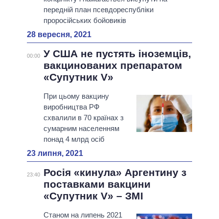
передній план псевдореспубліки
проросійських бойовиків
28 вересня, 2021
У США не пустять іноземців,
00:00
вакцинованих препаратом
«Супутник V»
При цьому вакцину
виробництва РФ
схвалили в 70 країнах з
сумарним населенням
понад 4 млрд осіб
23 липня, 2021
Росія «кинула» Аргентину з
23:40
поставками вакцини
«Супутник V» – ЗМІ
Станом на липень 2021