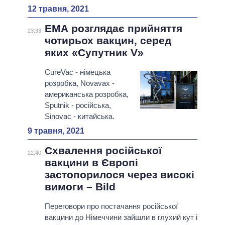
12 травня, 2021
ЕМА розглядає прийняття
23:33
чотирьох вакцин, серед
яких «Супутник V»
CureVac - німецька
розробка, Novavax -
американська розробка,
Sputnik - російська,
Sinovac - китайська.
9 травня, 2021
Схвалення російської
22:40
вакцини в Європі
застопорилося через високі
вимоги – Bild
Переговори про постачання російської
вакцини до Німеччини зайшли в глухий кут і