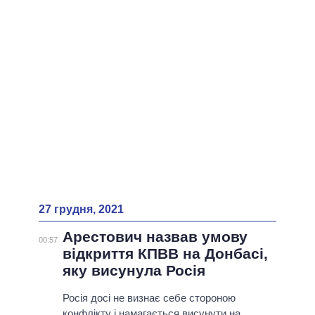
ВСІ ПЕРСОНИ
27 грудня, 2021
Арестович назвав умову
00:57
відкриття КПВВ на Донбасі,
яку висунула Росія
Росія досі не визнає себе стороною
конфлікту і намагається висунути на