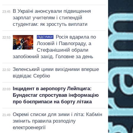
В Україні анонсували підвищення
23:45
зарплат учителям і стипендій
студентам: як зростуть виплати
Росія вдарила по
ПІДСУМКИ
22:53
Лозовій і Павлограду, а
Стефанішиній обрали
запобіжний захід. Головне за день
Зеленський цими вихідними вперше
22:32
відвідає Сербію
Інцидент в аеропорту Лейпцига:
22:03
Бундестаг спростував інформацію
про боєприпаси на борту літака
Окремі списки для зими і літа: Кабмін
21:49
змінить правила розподілу
електроенергії