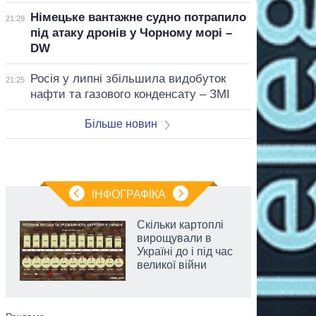
Німецьке вантажне судно потрапило
21:29
під атаку дронів у Чорному морі –
DW
Росія у липні збільшила видобуток
21:25
нафти та газового конденсату – ЗМІ
Більше новин
ІНФОГРАФІКА
Скільки картоплі
вирощували в
Україні до і під час
великої війни