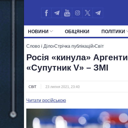
НОВИНИ
ОБIЦЯНКИ
ПОЛIТИКИ
УСІ ПОЛІТИКИ
ПРЕЗИДЕНТ І ОФ
Слово і Діло
›
Стрічка публікацій
›
Світ
Росія «кинула» Аргенти
«Супутник V» – ЗМІ
СВІТ
23 липня 2021, 23:40
Читати російською