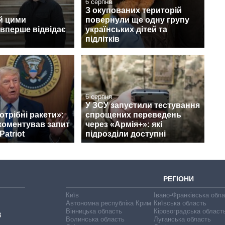
6 серпня
З окупованих територій
й цими
повернули ще одну групу
вперше відвідає
українських дітей та
підлітків
6 серпня
У ЗСУ запустили тестування
отрібні ракети»:
спрощених переведень
коментував запит
через «Армія+»: які
Patriot
підрозділи доступні
РЕГІОНИ
Київ
Івано-Франківська обл
Автономна республіка Крим
Київська область
Вінницька область
Кіровоградська област
В
Волинська область
Луганська область