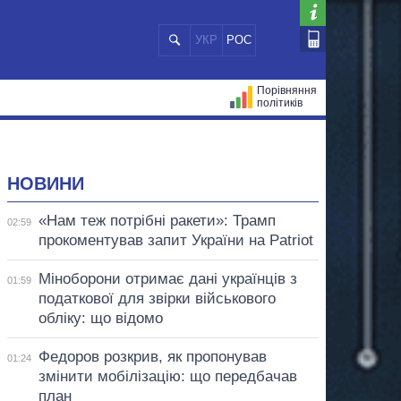
УКР
РОС
Порівняння
політиків
ЦІЙ
МЕРИ МІСТ
ВСІ ПЕРСОНИ
НОВИНИ
«Нам теж потрібні ракети»: Трамп
02:59
прокоментував запит України на Patriot
Міноборони отримає дані українців з
01:59
податкової для звірки військового
обліку: що відомо
Федоров розкрив, як пропонував
01:24
змінити мобілізацію: що передбачав
план